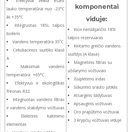
Efektyviai veikia esant
komponentai
lauko temperatūrai nuo -23°C
iki +35°C
viduje:
Integruotas 185L talpos
Inox nerūdijančio 185l
boileris
talpos rezervuaras
Vandens temperatūra 35˚C
Kintamo greičio vandens
Cirkuliacinios siurblio klasė
siurblys (A klasė)
A
Magnetinis filtras su
Maksimali vandens
uždarymo vožtuvais
temperatūra +65°C
Išsiplėtimo indas
Efektyvus ir ekologiškas
Sūkurinio srauto jutiklis
freonas R32
Atsarginis šildytuvas
Integruotas vandens filtras
Apsauginis vožtuvas
ir vandens stabdymo vožtuvas
Oro prapūtimo vožtuvai
Elektrinis kaitinimo
3 krypčių vožtuvas viduje
elementas