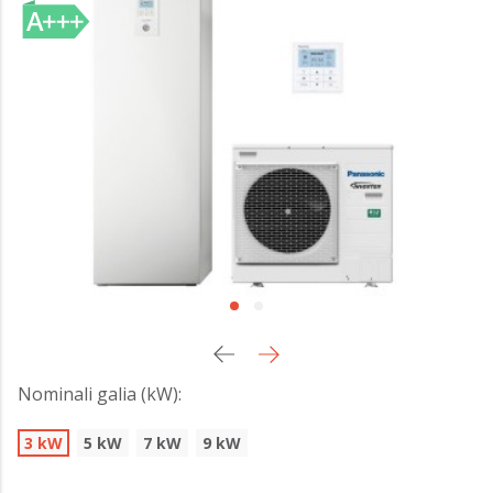
Nominali galia (kW):
3 kW
5 kW
7 kW
9 kW