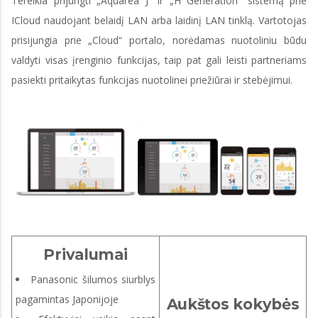
Tereikia prijungti „Aquarea J“ ir „H Generation“ sistemą prie
ICloud naudojant belaidį LAN arba laidinį LAN tinklą. Vartotojas
prisijungia prie „Cloud“ portalo, norėdamas nuotoliniu būdu
valdyti visas įrenginio funkcijas, taip pat gali leisti partneriams
pasiekti pritaikytas funkcijas nuotolinei priežiūrai ir stebėjimui.
Privalumai
Panasonic šilumos siurblys
pagamintas Japonijoje
Aukštos kokybės