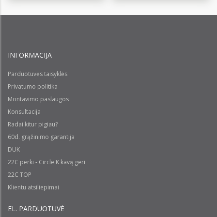
INFORMACIJA
Parduotuvės taisyklės
Privatumo politika
Montavimo paslaugos
Konsultacija
Radai kitur pigiau?
60d. grąžinimo garantija
DUK
22C perki - Circle K kavą geri
22C TOP
Klientu atsiliepimai
EL. PARDUOTUVĖ