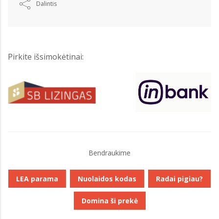
Dalintis
Pirkite išsimokėtinai:
Bendraukime
LEA parama
Nuolaidos kodas
Radai pigiau?
Domina ši prekė