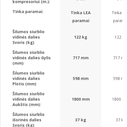
kompresoriui (m.):
Tinka paramai:
Tinka LEA
Tinka L
paramai
parama
Šilumos siurblio
vidinės dalies
122 kg
122 kg
Svoris (kg)
Šilumos siurblio
vidinės dalies Gylis
717 mm
717 m
(mm)
Šilumos siurblio
vidinės dalies
598 mm
598 m
Plotis (mm)
Šilumos siurblio
vidinės dalies
1800 mm
1800 m
Aukštis (mm):
Šilumos siurblio
išorinės dalies
37 kg
37 kg
Svoris (kg)