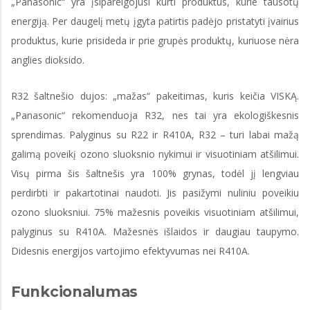
„Panasonic“ yra įsipareigojusi kurti produktus, kurie tausotų
energiją. Per daugelį metų įgyta patirtis padėjo pristatyti įvairius
produktus, kurie prisideda ir prie grupės produktų, kuriuose nėra
anglies dioksido.
R32 šaltnešio dujos: „mažas“ pakeitimas, kuris keičia VISKĄ.
„Panasonic“ rekomenduoja R32, nes tai yra ekologiškesnis
sprendimas. Palyginus su R22 ir R410A, R32 – turi labai mažą
galimą poveikį ozono sluoksnio nykimui ir visuotiniam atšilimui.
Visų pirma šis šaltnešis yra 100% grynas, todėl jį lengviau
perdirbti ir pakartotinai naudoti. Jis pasižymi nuliniu poveikiu
ozono sluoksniui. 75% mažesnis poveikis visuotiniam atšilimui,
palyginus su R410A. Mažesnės išlaidos ir daugiau taupymo.
Didesnis energijos vartojimo efektyvumas nei R410A.
Funkcionalumas