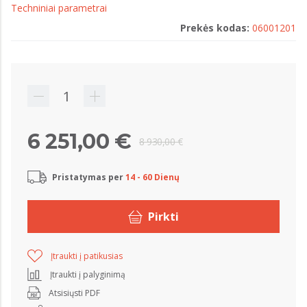
Techniniai parametrai
Prekės kodas:
06001201
6 251,00 €
8 930,00 €
Pristatymas per
14 - 60 Dienų
Pirkti
Įtraukti į patikusias
Įtraukti į palyginimą
Atsisiųsti PDF