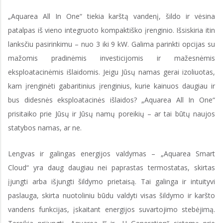
„Aquarea All In One“ tiekia karštą vandenį, šildo ir vėsina
patalpas iš vieno integruoto kompaktiško įrenginio. Išsiskiria itin
lanksčiu pasirinkimu – nuo 3 iki 9 kW. Galima parinkti opcijas su
mažomis pradinėmis investicijomis ir mažesnėmis
eksploatacinėmis išlaidomis. Jeigu Jūsų namas gerai izoliuotas,
kam įrenginėti gabaritinius įrenginius, kurie kainuos daugiau ir
bus didesnės eksploatacinės išlaidos? „Aquarea All In One“
prisitaiko prie Jūsų ir Jūsų namų poreikių – ar tai būtų naujos
statybos namas, ar ne.
Lengvas ir galingas energijos valdymas – „Aquarea Smart
Cloud“ yra daug daugiau nei paprastas termostatas, skirtas
įjungti arba išjungti šildymo prietaisą. Tai galinga ir intuityvi
paslauga, skirta nuotoliniu būdu valdyti visas šildymo ir karšto
vandens funkcijas, įskaitant energijos suvartojimo stebėjimą.