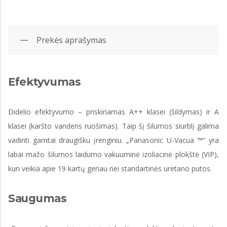
Prekės aprašymas
Efektyvumas
Didelio efektyvumo – priskiriamas A++ klasei (šildymas) ir A
klasei (karšto vandens ruošimas). Taip šį šilumos siurblį galima
vadinti gamtai draugišku įrenginiu. „Panasonic U-Vacua ™“ yra
labai mažo šilumos laidumo vakuuminė izoliacinė plokštė (VIP),
kuri veikia apie 19 kartų geriau nei standartinės uretano putos.
Saugumas