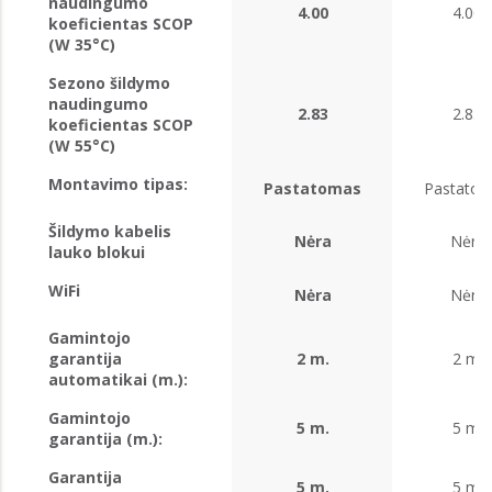
naudingumo
4.00
4.00
koeficientas SCOP
(W 35°C)
Sezono šildymo
naudingumo
2.83
2.83
koeficientas SCOP
(W 55°C)
Montavimo tipas:
Pastatomas
Pastato
Šildymo kabelis
Nėra
Nėra
lauko blokui
WiFi
Nėra
Nėra
Gamintojo
garantija
2 m.
2 m.
automatikai (m.):
Gamintojo
5 m.
5 m.
garantija (m.):
Garantija
5 m.
5 m.