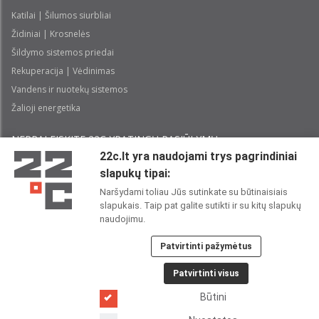
Katilai | Šilumos siurbliai
Židiniai | Krosnelės
Šildymo sistemos priedai
Rekuperacija | Vėdinimas
Vandens ir nuotekų sistemos
Žalioji energetika
NEPRALEISKITE 22С YPATINGŲ PASIŪLYMŲ:
22c.lt yra naudojami trys pagrindiniai
slapukų tipai:
Prenumeruoti
Naršydami toliau Jūs sutinkate su būtinaisiais
slapukais. Taip pat galite sutikti ir su kitų slapukų
Perskaičiau ir sutinku su 22C
Privatumo politika
naudojimu.
Patvirtinti pažymėtus
22C SOCIALINIUOSE TINKLUOSE:
Patvirtinti visus
Būtini