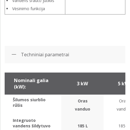
Vandens srauto jutiklis
Vėsinimo funkcija
Techniniai parametrai
Nominali galia
3 kW
5 kW
(kW):
Šilumos siurblio
Oras
Oras
rūšis
vanduo
vandu
Integruoto
vandens šildytuvo
185 L
185 L