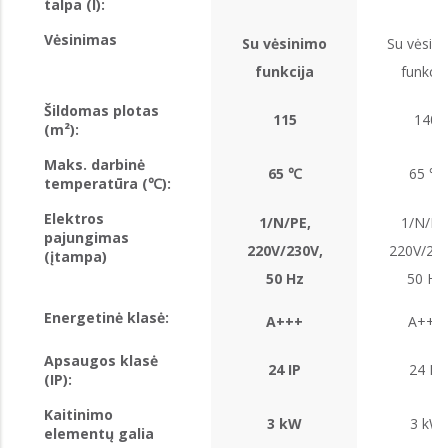
talpa (l):
Vėsinimas
Su vėsinimo
Su vėsin
funkcija
funkcij
Šildomas plotas
115
140
(m²):
Maks. darbinė
65 ℃
65 ℃
temperatūra (℃):
Elektros
1/N/PE,
1/N/PE
pajungimas
220V/230V,
220V/230
(įtampa)
50 Hz
50 Hz
Energetinė klasė:
A+++
A+++
Apsaugos klasė
24 IP
24 IP
(IP):
Kaitinimo
3 kW
3 kW
elementų galia