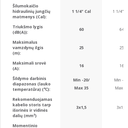
Šilumokaičio
hidraulinių jungčių
1 1/4" Cal
1 1/4" C
matmenys (Cal):
Triukšmo lygis
60
64
(dB(A)):
Maksimalus
vamzdynų ilgis
25
25
(m):
Maksimali srovė
16
16
(A):
Šildymo darbinis
Min -20/
Min -20
diapazonas (lauko
Max 35
Max 3
temperatūra) (℃):
Rekomenduojamas
kabelio storis tarp
3x1,5
3x1,5
išorinės ir vidinės
dalių (mm²)
Momentinio