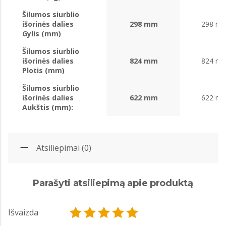
Šilumos siurblio
išorinės dalies
298 mm
298 m
Gylis (mm)
Šilumos siurblio
išorinės dalies
824 mm
824 m
Plotis (mm)
Šilumos siurblio
išorinės dalies
622 mm
622 m
Aukštis (mm):
Atsiliepimai (0)
Parašyti atsiliepimą apie produktą
Išvaizda