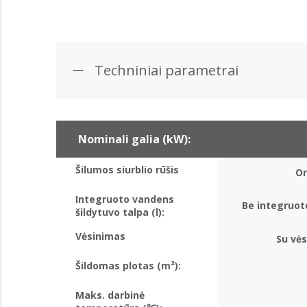
Techniniai parametrai
Nominali galia (kW):
Šilumos siurblio rūšis
Or
Integruoto vandens
Be integruot
šildytuvo talpa (l):
Vėsinimas
Su vės
Šildomas plotas (m²):
Maks. darbinė