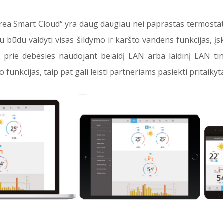
a Smart Cloud“ yra daug daugiau nei paprastas termostatas,
niu būdu valdyti visas šildymo ir karšto vandens funkcijas, į
 prie debesies naudojant belaidį LAN arba laidinį LAN tink
funkcijas, taip pat gali leisti partneriams pasiekti pritaikyta