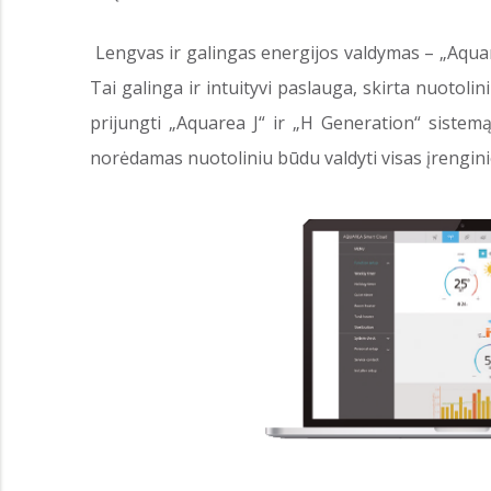
Lengvas ir galingas energijos valdymas – „Aquare
Tai galinga ir intuityvi paslauga, skirta nuotoli
prijungti „Aquarea J“ ir „H Generation“ sistemą
norėdamas nuotoliniu būdu valdyti visas įrenginio 