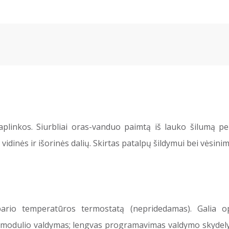
aplinkos. Siurbliai oras-vanduo paimtą iš lauko šilumą pe
vidinės ir išorinės dalių. Skirtas patalpų šildymui bei vėsinim
rio temperatūros termostatą (nepridedamas). Galia opt
 modulio valdymas; lengvas programavimas valdymo skydelyje.