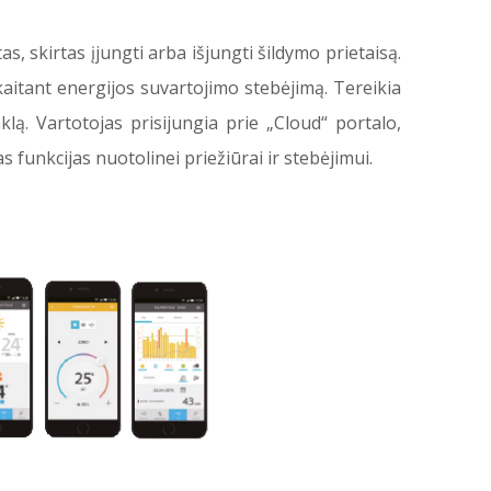
 skirtas įjungti arba išjungti šildymo prietaisą.
skaitant energijos suvartojimo stebėjimą. Tereikia
lą. Vartotojas prisijungia prie „Cloud“ portalo,
s funkcijas nuotolinei priežiūrai ir stebėjimui.