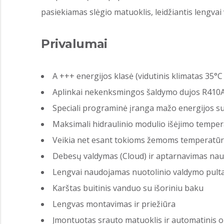
pasiekiamas slėgio matuoklis, leidžiantis lengvai 
Privalumai
A +++ energijos klasė (vidutinis klimatas 35°
Aplinkai nekenksmingos šaldymo dujos R410
Speciali programinė įranga mažo energijos s
Maksimali hidraulinio modulio išėjimo temper
Veikia net esant tokioms žemoms temperatūr
Debesų valdymas (Cloud) ir aptarnavimas n
Lengvai naudojamas nuotolinio valdymo pult
Karštas buitinis vanduo su išoriniu baku
Lengvas montavimas ir priežiūra
Įmontuotas srauto matuoklis ir automatinis o