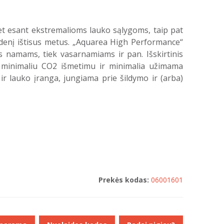
et esant ekstremalioms lauko sąlygoms, taip pat
ndenį ištisus metus. „Aquarea High Performance“
s namams, tiek vasarnamiams ir pan. Išskirtinis
 minimaliu CO2 išmetimu ir minimalia užimama
 ir lauko įranga, jungiama prie šildymo ir (arba)
Prekės kodas:
06001601