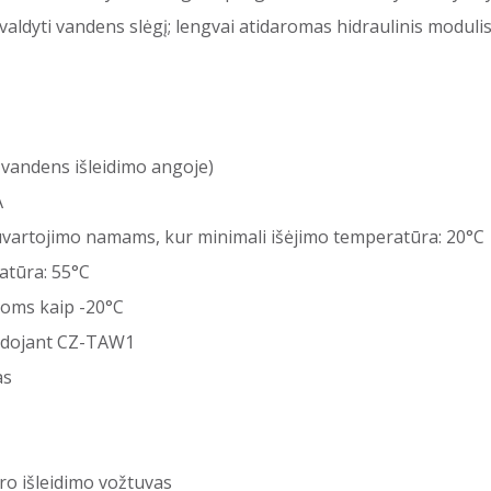
valdyti vandens slėgį; lengvai atidaromas hidraulinis modulis
C vandens išleidimo angoje)
A
uvartojimo namams, kur minimali išėjimo temperatūra: 20°C
atūra: 55°C
oms kaip -20°C
audojant CZ-TAW1
as
ro išleidimo vožtuvas