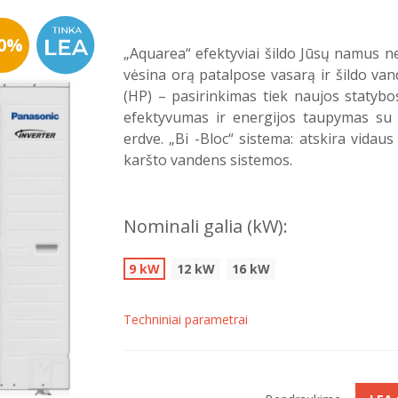
30%
„Aquarea“ efektyviai šildo Jūsų namus n
vėsina orą patalpose vasarą ir šildo va
(HP) – pasirinkimas tiek naujos statybo
efektyvumas ir energijos taupymas su
erdve. „Bi -Bloc“ sistema: atskira vidaus
karšto vandens sistemos.
Nominali galia (kW):
9 kW
12 kW
16 kW
Techniniai parametrai