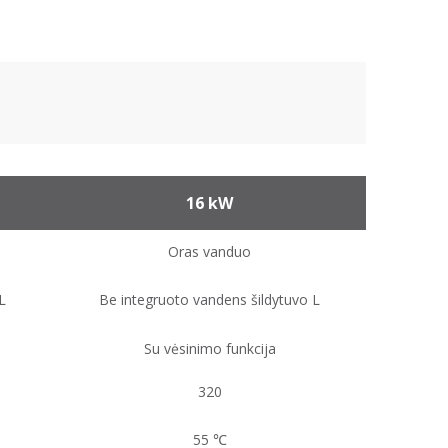
16 kW
Oras vanduo
L
Be integruoto vandens šildytuvo L
Su vėsinimo funkcija
320
55 ℃