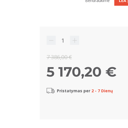
Bendraukime
LEA
7 386,00 €
5 170,20 €
Pristatymas per
2 - 7 Dienų