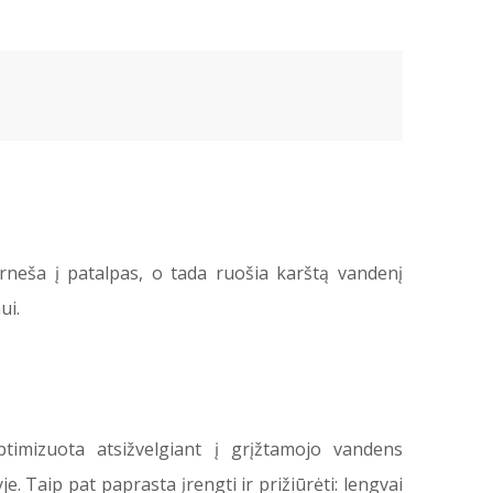
rneša į patalpas, o tada ruošia karštą vandenį
ui.
imizuota atsižvelgiant į grįžtamojo vandens
 Taip pat paprasta įrengti ir prižiūrėti: lengvai