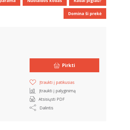
 parama
Nuolaidos kodas
Radai pigiau?
Domina ši prekė
Pirkti
Įtraukti į patikusias
Įtraukti į palyginimą
Atsisiųsti PDF
Dalintis