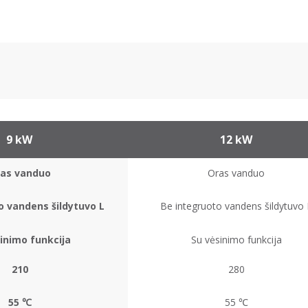
9 kW
12 kW
as vanduo
Oras vanduo
o vandens šildytuvo L
Be integruoto vandens šildytuvo 
inimo funkcija
Su vėsinimo funkcija
210
280
55 ℃
55 ℃