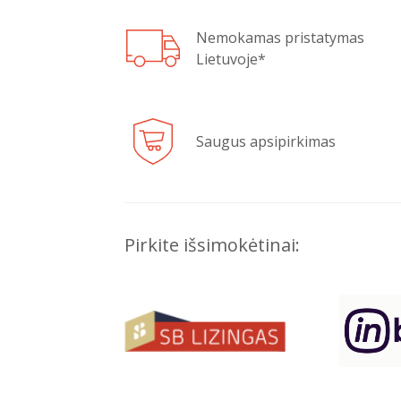
Nemokamas pristatymas
Lietuvoje*
Saugus apsipirkimas
Pirkite išsimokėtinai: