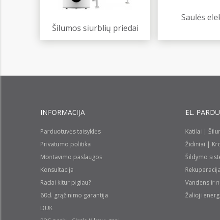
Saulės ele
Šilumos siurblių priedai
INFORMACIJA
EL. PARD
Parduotuvės taisyklės
Katilai | Šil
Privatumo politika
Židiniai | K
Montavimo paslaugos
Šildymo sis
Konsultacija
Rekuperacij
Radai kitur pigiau?
Vandens ir 
60d. grąžinimo garantija
Žalioji energ
DUK