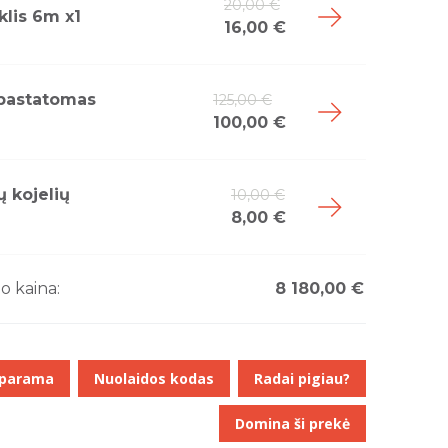
20,00 €
klis 6m x1
16,00 €
pastatomas
125,00 €
100,00 €
 kojelių
10,00 €
8,00 €
io kaina:
8 180,00 €
 parama
Nuolaidos kodas
Radai pigiau?
Domina ši prekė