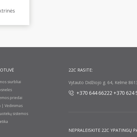
ktrinės
UOTUVĖ
22C RASITE:
umos siurbliai
Vytauto Didžiojo g. 64, Kelmė 8613
rosnelės
+370 644 66222 +370 624 
temos priedai
a | Vėdinimas
nuotekų sistemos
etika
NEPRALEISKITE 22С YPATINGŲ P