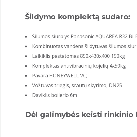
Šildymo komplektą sudaro:
Šilumos siurblys Panasonic AQUAREA R32 Bi-B
Kombinuotas vandens šildytuvas šilumos siur
Laikiklis pastatomas 850x430x400 150kg
Komplektas antivibracinių kojelių 4x50kg
Pavara HONEYWELL VC;
Vožtuvas triegis, srautų skyrimo, DN25
Daviklis boilerio 6m
Dėl galimybės keisti rinkinio