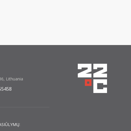
6, Lithuania
55458
ASIŪLYMŲ: