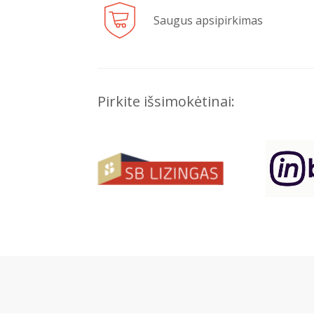
Saugus apsipirkimas
Pirkite išsimokėtinai: