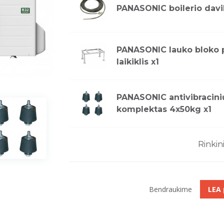
PANASONIC boilerio davi
PANASONIC lauko bloko 
laikiklis x1
PANASONIC antivibracinių
komplektas 4x50kg x1
Rinkin
Bendraukime
LEA