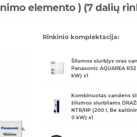
nimo elemento ) (7 dalių rin
Rinkinio komplektacija:
Šilumos siurblys oras v
Panasonic AQUAREA R32 
kW) x1
Kombinuotas vandens ši
šilumos siurbliams DRA
NTR/HP (200 l, Be kaitin
0 kW) x1