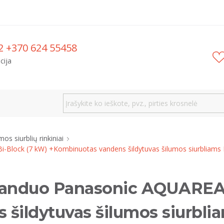
2 +370 624 55458
cija
mos siurblių rinkiniai
-Block (7 kW) +Kombinuotas vandens šildytuvas šilumos siurbliams 
 vanduo Panasonic AQUAREA
 šildytuvas šilumos siurbl