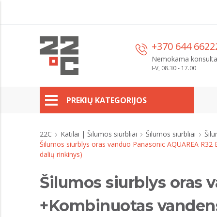
+370 644 6622
Nemokama konsulta
I-V, 08.30 - 17.00
PREKIŲ KATEGORIJOS
22C
Katilai | Šilumos siurbliai
Šilumos siurbliai
Šilu
Šilumos siurblys oras vanduo Panasonic AQUAREA R32 Bi
dalių rinkinys)
Šilumos siurblys oras
+Kombinuotas vandens