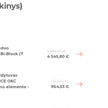
kinys)
anduo
6 494,00 €
Bi-Block (7
4 545,80 €
ldytuvas
ŽICE OKC
1 531,00 €
964,53 €
imo elemento -