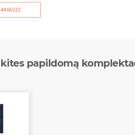
44 66222
kites papildomą komplekta