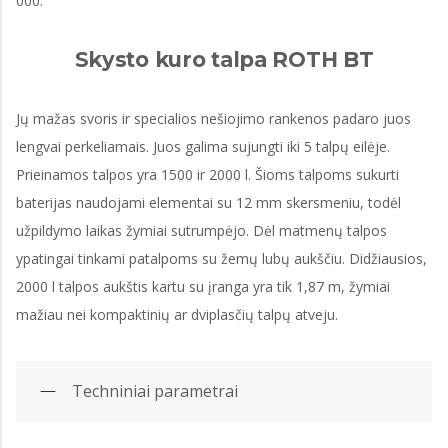
000.
Skysto kuro talpa ROTH BT
Jų mažas svoris ir specialios nešiojimo rankenos padaro juos
lengvai perkeliamais. Juos galima sujungti iki 5 talpų eilėje.
Prieinamos talpos yra 1500 ir 2000 l. Šioms talpoms sukurti
baterijas naudojami elementai su 12 mm skersmeniu, todėl
užpildymo laikas žymiai sutrumpėjo. Dėl matmenų talpos
ypatingai tinkami patalpoms su žemų lubų aukščiu. Didžiausios,
2000 l talpos aukštis kartu su įranga yra tik 1,87 m, žymiai
mažiau nei kompaktinių ar dviplasčių talpų atveju.
Techniniai parametrai