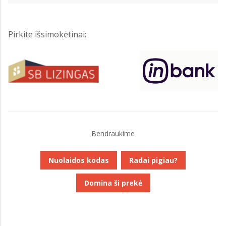
Pirkite išsimokėtinai:
Bendraukime
Nuolaidos kodas
Radai pigiau?
Domina ši prekė