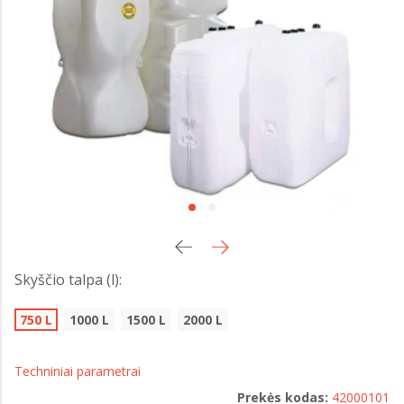
Skyščio talpa (l):
750 L
1000 L
1500 L
2000 L
Techniniai parametrai
Prekės kodas:
42000101