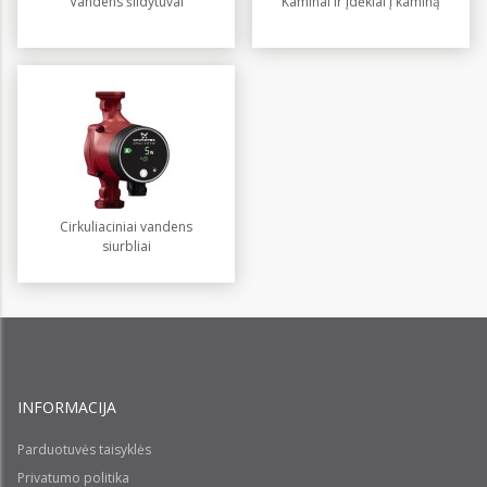
Vandens šildytuvai
Kaminai ir įdėklai į kaminą
Cirkuliaciniai vandens
siurbliai
INFORMACIJA
Parduotuvės taisyklės
Privatumo politika