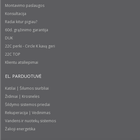
Montavimo paslaugos
Konsultacija
Radai kitur pigiau?
60d. grąžinimo garantija
DUK
22C perki - Circle K kavą geri
22C TOP
Klientu atsiliepimai
EL. PARDUOTUVĖ
Katilai | Šilumos siurbliai
Židiniai | Krosnelės
Šildymo sistemos priedai
Rekuperacija | Vėdinimas
Vandens ir nuotekų sistemos
Žalioji energetika