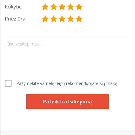
Kokybė
Priežiūra
Pažymėkite varnelę jeigu rekomenduojate šią prekę
Pateikti atsiliepimą