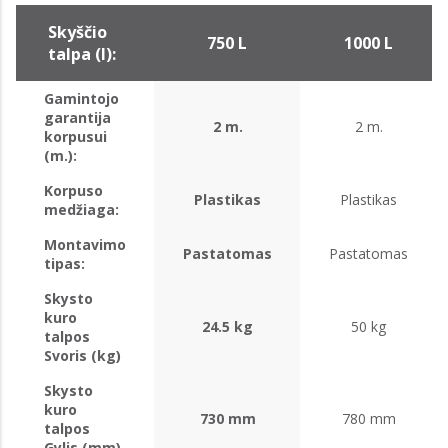
Skyščio
750 L
1000 L
talpa (l):
Gamintojo
garantija
2 m.
2 m.
korpusui
(m.):
Korpuso
Plastikas
Plastikas
medžiaga:
Montavimo
Pastatomas
Pastatomas
tipas:
Skysto
kuro
24.5 kg
50 kg
talpos
Svoris (kg)
Skysto
kuro
730 mm
780 mm
talpos
Gylis (mm)