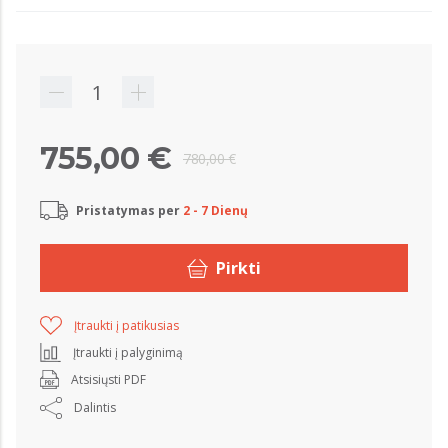
755,00 €
780,00 €
Pristatymas per
2 - 7 Dienų
Pirkti
Įtraukti į patikusias
Įtraukti į palyginimą
Atsisiųsti PDF
Dalintis