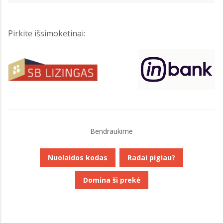
Pirkite išsimokėtinai:
Bendraukime
Nuolaidos kodas
Radai pigiau?
Domina ši prekė