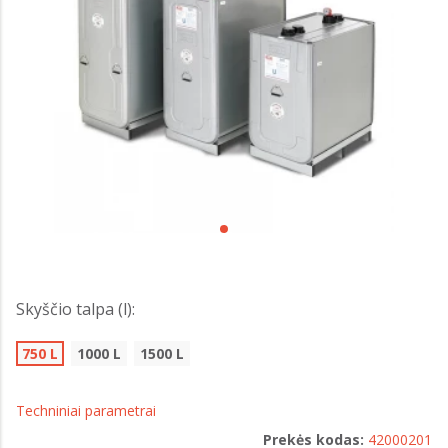
Skyščio talpa (l):
750 L
1000 L
1500 L
Techniniai parametrai
Prekės kodas:
42000201