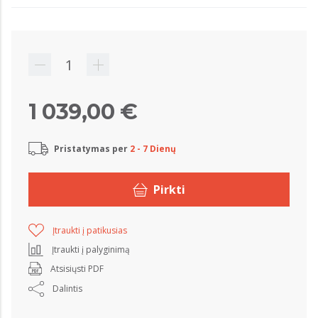
1 039,00 €
Pristatymas per
2 - 7 Dienų
Pirkti
Įtraukti į patikusias
Įtraukti į palyginimą
Atsisiųsti PDF
Dalintis