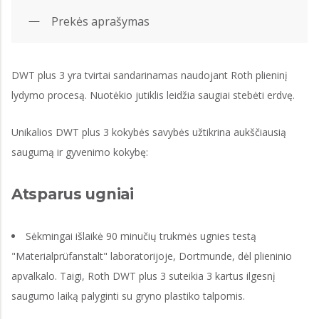
Prekės aprašymas
DWT plus 3 yra tvirtai sandarinamas naudojant Roth plieninį
lydymo procesą. Nuotėkio jutiklis leidžia saugiai stebėti erdvę.
Unikalios DWT plus 3 kokybės savybės užtikrina aukščiausią
saugumą ir gyvenimo kokybę:
Atsparus ugniai
Sėkmingai išlaikė 90 minučių trukmės ugnies testą
"Materialprüfanstalt" laboratorijoje, Dortmunde, dėl plieninio
apvalkalo. Taigi, Roth DWT plus 3 suteikia 3 kartus ilgesnį
saugumo laiką palyginti su gryno plastiko talpomis.