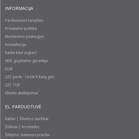
INFORMACIJA
Parduotuvės taisyklės
Privatumo politika
Montavimo paslaugos
Konsultacija
Radai kitur pigiau?
60d. grąžinimo garantija
DUK
22C perki - Circle K kavą geri
22C TOP
Klientu atsiliepimai
EL. PARDUOTUVĖ
Katilai | Šilumos siurbliai
Židiniai | Krosnelės
Šildymo sistemos priedai