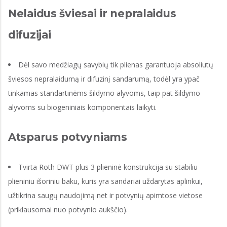
Nelaidus šviesai ir nepralaidus
difuzijai
Dėl savo medžiagų savybių tik plienas garantuoja absoliutų
šviesos nepralaidumą ir difuzinį sandarumą, todėl yra ypač
tinkamas standartinėms šildymo alyvoms, taip pat šildymo
alyvoms su biogeniniais komponentais laikyti.
Atsparus potvyniams
Tvirta Roth DWT plus 3 plieninė konstrukcija su stabiliu
plieniniu išoriniu baku, kuris yra sandariai uždarytas aplinkui,
užtikrina saugų naudojimą net ir potvynių apimtose vietose
(priklausomai nuo potvynio aukščio).