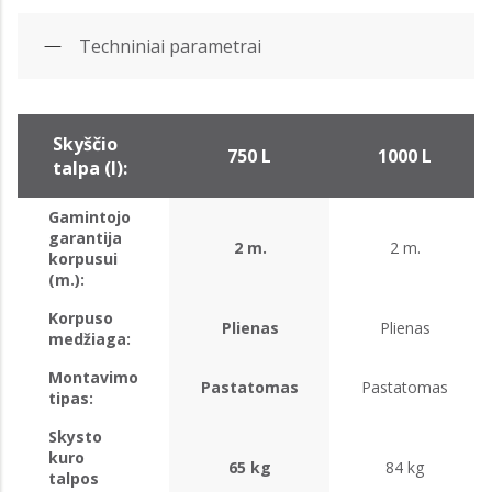
Techniniai parametrai
Skyščio
750 L
1000 L
talpa (l):
Gamintojo
garantija
2 m.
2 m.
korpusui
(m.):
Korpuso
Plienas
Plienas
medžiaga:
Montavimo
Pastatomas
Pastatomas
tipas:
Skysto
kuro
65 kg
84 kg
talpos