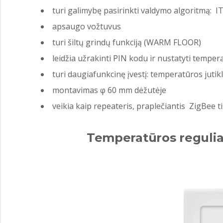
turi galimybę pasirinkti valdymo algoritmą: 
apsaugo vožtuvus
turi šiltų grindų funkciją (WARM FLOOR)
leidžia užrakinti PIN kodu ir nustatyti temper
turi daugiafunkcinę įvestį: temperatūros jutik
montavimas φ 60 mm dėžutėje
veikia kaip repeateris, praplečiantis ZigBee 
Temperatūros regulia