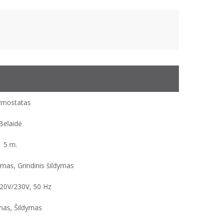
rmostatas
Belaidė
5 m.
ymas, Grindinis šildymas
20V/230V, 50 Hz
mas, Šildymas