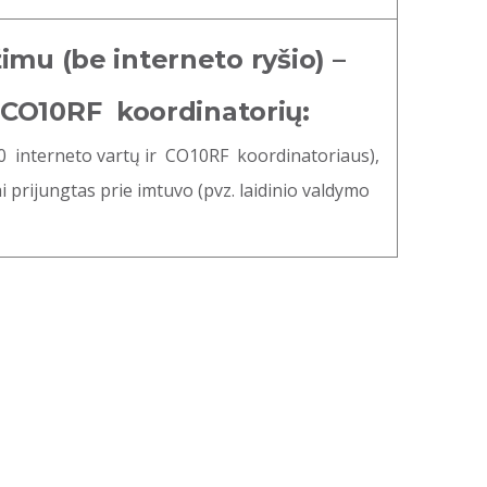
imu (be interneto ryšio) –
CO10RF koordinatorių:
 interneto vartų ir CO10RF koordinatoriaus),
ai prijungtas prie imtuvo (pvz. laidinio valdymo