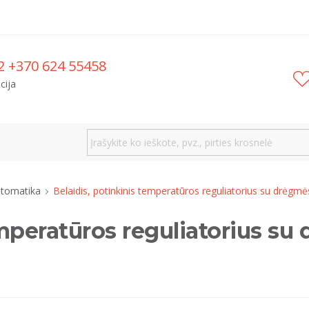
2 +370 624 55458
cija
automatika
Belaidis, potinkinis temperatūros reguliatorius su drėgm
emperatūros reguliatorius su