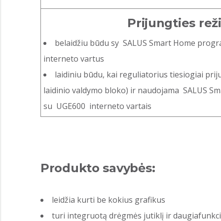
Prijungties rež
belaidžiu būdu sy SALUS Smart Home prog
interneto vartus
laidiniu būdu, kai reguliatorius tiesiogiai pri
laidinio valdymo bloko) ir naudojama SALUS S
su UGE600 interneto vartais
Produkto savybės:
leidžia kurti be kokius grafikus
turi integruotą drėgmės jutiklį ir daugiafunkci