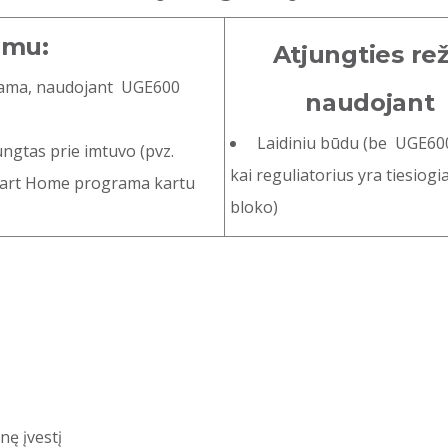
imu:
Atjungties rež
rama, naudojant UGE600
naudojant 
Laidiniu būdu (be UGE600
jungtas prie imtuvo (pvz.
kai reguliatorius yra tiesiogi
mart Home programa kartu
bloko)
nę įvestį