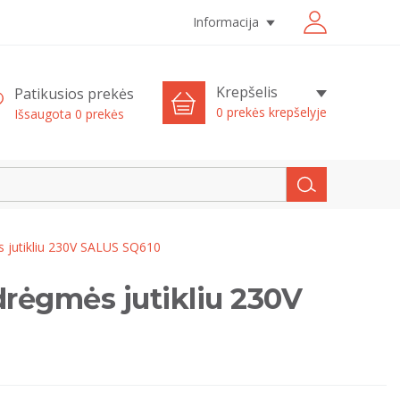
Informacija
Krepšelis
Patikusios prekės
0 prekės krepšelyje
Išsaugota
0
prekės
ės jutikliu 230V SALUS SQ610
 drėgmės jutikliu 230V