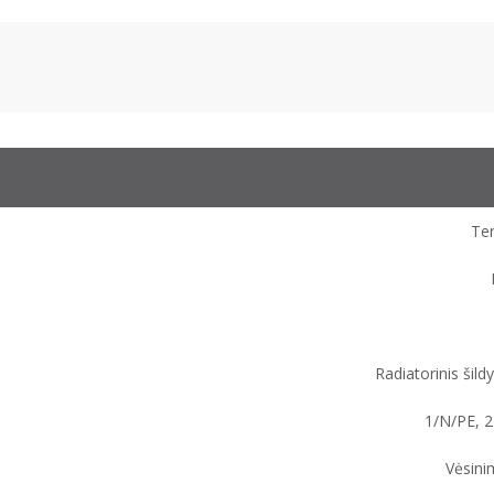
Te
Radiatorinis šild
1/N/PE, 2
Vėsini