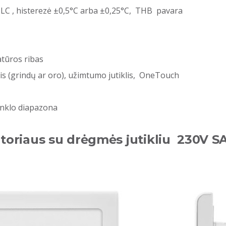
ITLC , histerezė ±0,5°C arba ±0,25°C, THB pavara
atūros ribas
lis (grindų ar oro), užimtumo jutiklis, OneTouch
tinklo diapazona
toriaus su drėgmės jutikliu 230V