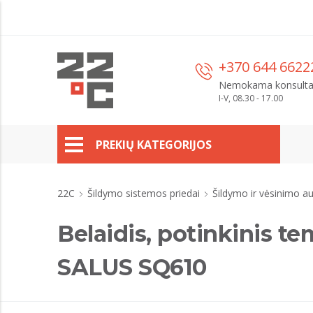
+370 644 6622
Nemokama konsulta
I-V, 08.30 - 17.00
PREKIŲ KATEGORIJOS
22C
Šildymo sistemos priedai
Šildymo ir vėsinimo 
Belaidis, potinkinis t
SALUS SQ610