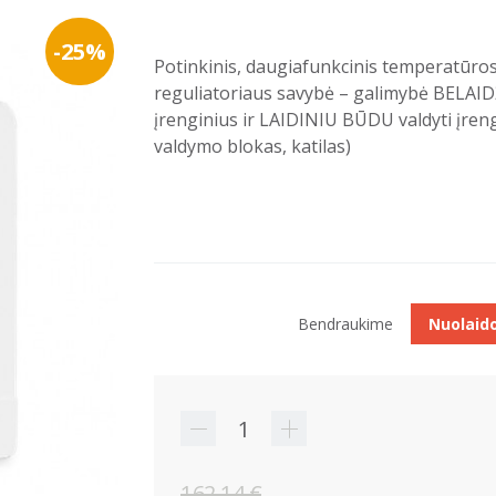
-25%
Potinkinis, daugiafunkcinis temperatūros 
reguliatoriaus savybė – galimybė BELAI
įrenginius ir LAIDINIU BŪDU valdyti įrengin
valdymo blokas, katilas)
Bendraukime
Nuolaid
162,14 €