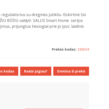
reguliatorius su drėgmės jutikliu. Išskirtinė šio
DŽIU BŪDU valdyti SALUS Smart Home serijos
ius, prijungtus tiesiogiai prie jo (pvz. laidinis
Prekės kodas:
330034
os kodas
Radai pigiau?
Domina ši prekė