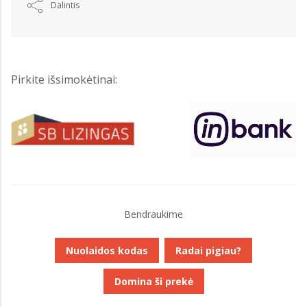
Dalintis
Pirkite išsimokėtinai:
Bendraukime
Nuolaidos kodas
Radai pigiau?
Domina ši prekė