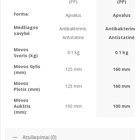
(PP)
(PP)
Forma:
Apvalus
Apvalus
Medžiagos
Antibakterinė,
Antibakterinė,
savybė:
Antistatinė
Antistatinė
Movos
0.1 kg
0.1 kg
Svoris (kg)
Movos Gylis
125 mm
160 mm
(mm)
Movos
125 mm
160 mm
Plotis (mm)
Movos
Aukštis
100 mm
100 mm
(mm):
Atsiliepimai (0)