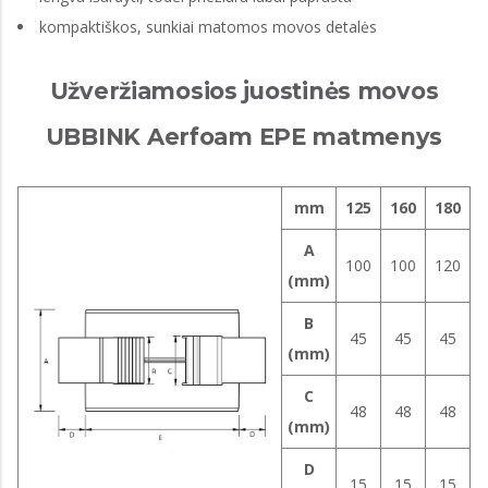
kompaktiškos, sunkiai matomos movos detalės
Užveržiamosios juostinės movos
UBBINK Aerfoam EPE matmenys
mm
125
160
180
A
100
100
120
(mm)
B
45
45
45
(mm)
C
48
48
48
(mm)
D
15
15
15