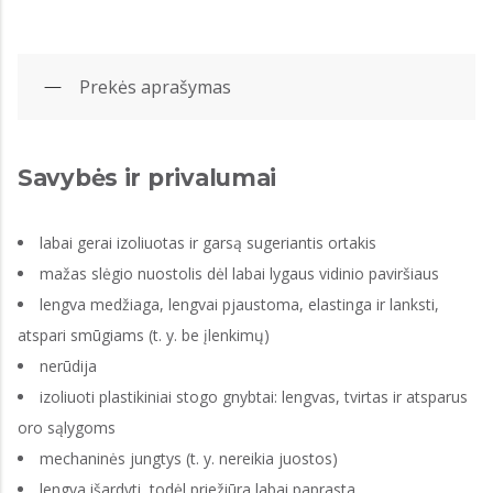
Prekės aprašymas
Savybės ir privalumai
labai gerai izoliuotas ir garsą sugeriantis ortakis
mažas slėgio nuostolis dėl labai lygaus vidinio paviršiaus
lengva medžiaga, lengvai pjaustoma, elastinga ir lanksti,
atspari smūgiams (t. y. be įlenkimų)
nerūdija
izoliuoti plastikiniai stogo gnybtai: lengvas, tvirtas ir atsparus
oro sąlygoms
mechaninės jungtys (t. y. nereikia juostos)
lengva išardyti, todėl priežiūra labai paprasta