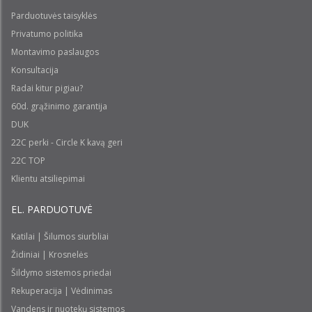
Parduotuvės taisyklės
Privatumo politika
Montavimo paslaugos
Konsultacija
Radai kitur pigiau?
60d. grąžinimo garantija
DUK
22C perki - Circle K kavą geri
22C TOP
Klientu atsiliepimai
EL. PARDUOTUVĖ
Katilai | Šilumos siurbliai
Židiniai | Krosnelės
Šildymo sistemos priedai
Rekuperacija | Vėdinimas
Vandens ir nuotekų sistemos