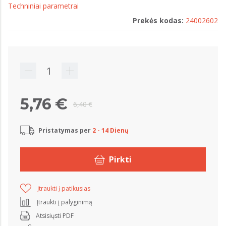
Techniniai parametrai
Prekės kodas:
24002602
5,76 €
6,40 €
Pristatymas per
2 - 14 Dienų
Pirkti
Įtraukti į patikusias
Įtraukti į palyginimą
Atsisiųsti PDF