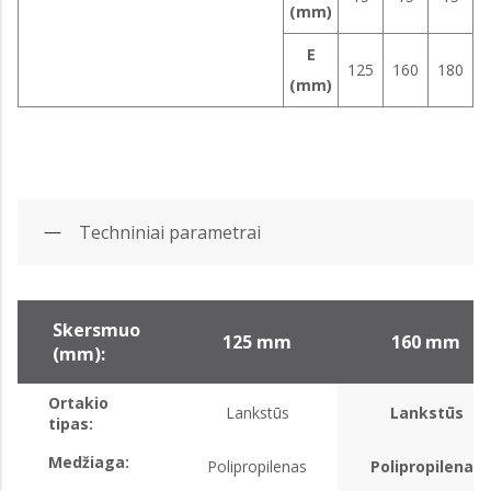
(mm)
E
125
160
180
(mm)
Techniniai parametrai
Skersmuo
125 mm
160 mm
(mm):
Ortakio
Lankstūs
Lankstūs
tipas:
Medžiaga:
Polipropilenas
Polipropilenas