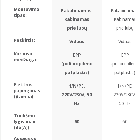
Montavimo
Pakabinamas,
Pakabinamas,
tipas:
Kabinamas
Kabinamas
prie lubų
prie lubų
Paskirtis:
Vidaus
Vidaus
Korpuso
EPP
EPP
medžiaga:
(polipropileno
(polipropileno
putplastis)
putplastis)
Elektros
1/N/PE,
1/N/PE,
pajungimas
220V/230V, 50
220V/230V,
(įtampa)
Hz
50 Hz
Triukšmo
lygis max.
60
60
(db(A))
Apsaugos