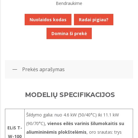
Bendraukime
Nuolaidos kodas
Radai pigiau?
Domina ši prekė
Prekės aprašymas
MODELIŲ SPECIFIKACIJOS
Šildymo galia: nuo 4.6 kW (50/40°C) iki 11.1 kW
(90/70°C),
vienos eilės varinis šilumokaitis su
ELiS T-
aliumininėmis plokštelėmis
, oro srautas: trys
W-100