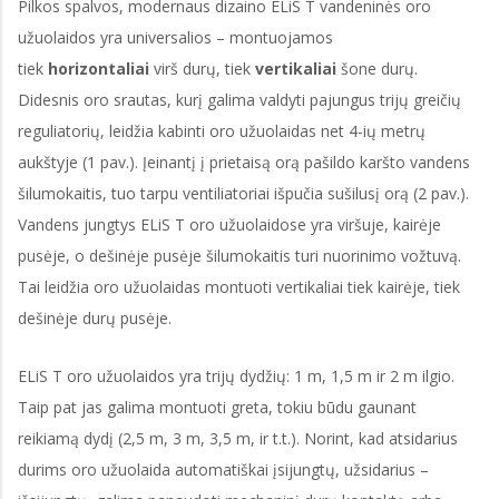
Pilkos spalvos, modernaus dizaino ELiS T vandeninės oro
užuolaidos yra universalios – montuojamos
tiek
horizontaliai
virš durų, tiek
vertikaliai
šone durų.
Didesnis oro srautas, kurį galima valdyti pajungus trijų greičių
reguliatorių, leidžia kabinti oro užuolaidas net 4-ių metrų
aukštyje (1 pav.). Įeinantį į prietaisą orą pašildo karšto vandens
šilumokaitis, tuo tarpu ventiliatoriai išpučia sušilusį orą (2 pav.).
Vandens jungtys ELiS T oro užuolaidose yra viršuje, kairėje
pusėje, o dešinėje pusėje šilumokaitis turi nuorinimo vožtuvą.
Tai leidžia oro užuolaidas montuoti vertikaliai tiek kairėje, tiek
dešinėje durų pusėje.
ELiS T oro užuolaidos yra trijų dydžių: 1 m, 1,5 m ir 2 m ilgio.
Taip pat jas galima montuoti greta, tokiu būdu gaunant
reikiamą dydį (2,5 m, 3 m, 3,5 m, ir t.t.). Norint, kad atsidarius
durims oro užuolaida automatiškai įsijungtų, užsidarius –