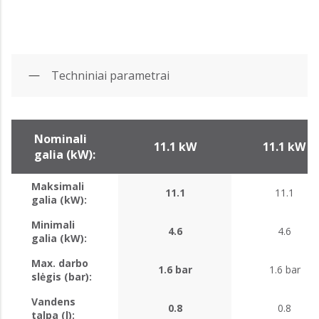
Techniniai parametrai
Nominali
11.1 kW
11.1 kW
galia (kW):
Maksimali
11.1
11.1
galia (kW):
Minimali
4.6
4.6
galia (kW):
Max. darbo
1.6 bar
1.6 bar
slėgis (bar):
Vandens
0.8
0.8
talpa (l):