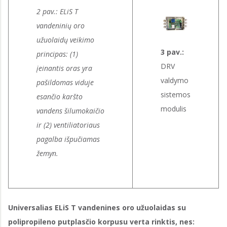
2 pav.: ELiS T
vandeninių oro
užuolaidų veikimo
3 pav.:
principas: (1)
DRV
įeinantis oras yra
valdymo
pašildomas viduje
sistemos
esančio karšto
modulis
vandens šilumokaičio
ir (2) ventiliatoriaus
pagalba išpučiamas
žemyn.
Universalias ELiS T vandenines oro užuolaidas su
polipropileno putplasčio korpusu verta rinktis, nes: