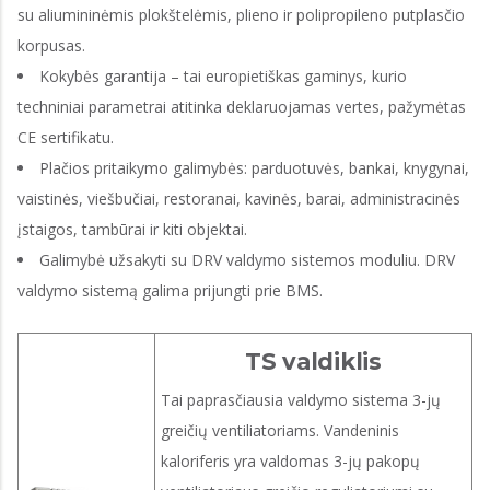
su aliumininėmis plokštelėmis, plieno ir polipropileno putplasčio
korpusas.
Kokybės garantija – tai europietiškas gaminys, kurio
techniniai parametrai atitinka deklaruojamas vertes, pažymėtas
CE sertifikatu.
Plačios pritaikymo galimybės: parduotuvės, bankai, knygynai,
vaistinės, viešbučiai, restoranai, kavinės, barai, administracinės
įstaigos, tambūrai ir kiti objektai.
Galimybė užsakyti su DRV valdymo sistemos moduliu. DRV
valdymo sistemą galima prijungti prie BMS.
TS valdiklis
Tai paprasčiausia valdymo sistema 3-jų
greičių ventiliatoriams. Vandeninis
kaloriferis yra valdomas 3-jų pakopų