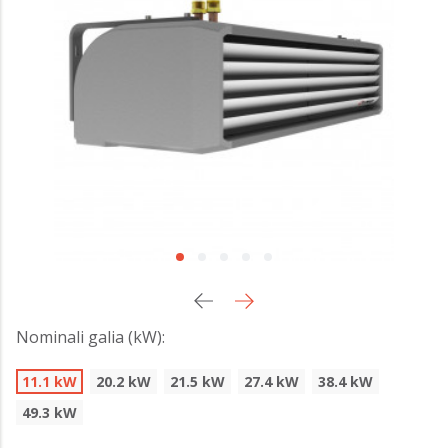
Nominali galia (kW):
11.1 kW
20.2 kW
21.5 kW
27.4 kW
38.4 kW
49.3 kW