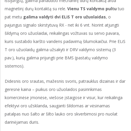
išsijungtų, galima panaudoti mechaninį durų kontaktą arba
magnetinį durų kontaktą su rele.
Vienu TS valdymo pultu
tuo
pat metu
galima valdyti dvi ELiS T oro užuolaidas
, o
pajungus signalo skirstytuvą RX - net iki 6 vnt. Norint atjungti
šildymą oro užuolaidai, reikalingas vožtuvas su servo pavara,
kuris sustabdo karšto vandens padavimą šilumokaičiui. Prie ELiS
T oro užuolaidų galima užsakyti ir DRV valdymo sistemą (3
pav.), kurią galima prijungti prie BMS (pastatų valdymo
sistemos).
Didesnis oro srautas, mažesnis svoris, patrauklus dizainas ir dar
geresnė kaina – puikus oro užuolaidos pasirinkimas
komercinėse įmonėse, viešose įstaigose ir visur, kur reikalinga
efektyvi oro užsklanda, sauganti šildomas ar vėsinamas
patalpas nuo šalto ar šilto lauko oro skverbimosi pro nuolat
darinėjamas duris.