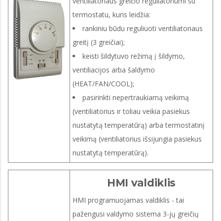
ventiliatoriaus greičio reguliatoriumi su
termostatu, kuris leidžia:
rankiniu būdu reguliuoti ventiliatoriaus
greitį (3 greičiai);
keisti šildytuvo režimą į šildymo,
ventiliacijos arba šaldymo
(HEAT/FAN/COOL);
pasirinkti nepertraukiamą veikimą
(ventiliatorius ir toliau veikia pasiekus
nustatytą temperatūrą) arba termostatinį
veikimą (ventiliatorius išsijungia pasiekus
nustatytą temperatūrą).
HMI valdiklis
HMI programuojamas valdiklis - tai
pažengusi valdymo sistema 3-jų greičių