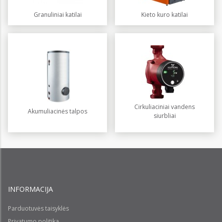
Granuliniai katilai
Kieto kuro katilai
Cirkuliaciniai vandens
Akumuliacinės talpos
siurbliai
INFORMACIJA
Parduotuvės taisyklės
Privatumo politika