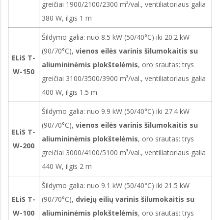
greičiai 1900/2100/2300 m³/val., ventiliatoriaus galia
380 W, ilgis 1 m
Šildymo galia: nuo 8.5 kW (50/40°C) iki 20.2 kW
(90/70°C),
vienos eilės varinis šilumokaitis su
ELiS T-
aliumininėmis plokštelėmis
, oro srautas: trys
W-150
greičiai 3100/3500/3900 m³/val., ventiliatoriaus galia
400 W, ilgis 1.5 m
Šildymo galia: nuo 9.9 kW (50/40°C) iki 27.4 kW
(90/70°C),
vienos eilės varinis šilumokaitis su
ELiS T-
aliumininėmis plokštelėmis
, oro srautas: trys
W-200
greičiai 3000/4100/5100 m³/val., ventiliatoriaus galia
440 W, ilgis 2 m
Šildymo galia: nuo 9.1 kW (50/40°C) iki 21.5 kW
ELiS T-
(90/70°C),
dviejų eilių varinis šilumokaitis su
W-100
aliumininėmis plokštelėmis
, oro srautas: trys