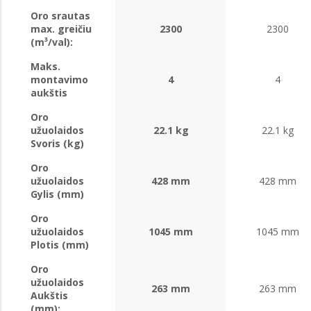
Oro srautas
max. greičiu
2300
2300
(m³/val):
Maks.
montavimo
4
4
aukštis
Oro
užuolaidos
22.1 kg
22.1 kg
Svoris (kg)
Oro
užuolaidos
428 mm
428 mm
Gylis (mm)
Oro
užuolaidos
1045 mm
1045 mm
Plotis (mm)
Oro
užuolaidos
263 mm
263 mm
Aukštis
(mm):