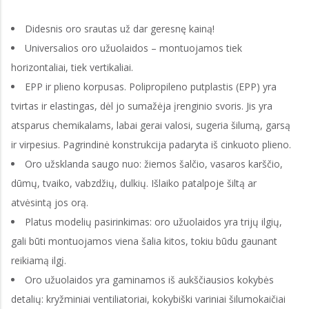
Didesnis oro srautas už dar geresnę kainą!
Universalios oro užuolaidos – montuojamos tiek
horizontaliai, tiek vertikaliai.
EPP ir plieno korpusas. Polipropileno putplastis (EPP) yra
tvirtas ir elastingas, dėl jo sumažėja įrenginio svoris. Jis yra
atsparus chemikalams, labai gerai valosi, sugeria šilumą, garsą
ir virpesius. Pagrindinė konstrukcija padaryta iš cinkuoto plieno.
Oro užsklanda saugo nuo: žiemos šalčio, vasaros karščio,
dūmų, tvaiko, vabzdžių, dulkių. Išlaiko patalpoje šiltą ar
atvėsintą jos orą.
Platus modelių pasirinkimas: oro užuolaidos yra trijų ilgių,
gali būti montuojamos viena šalia kitos, tokiu būdu gaunant
reikiamą ilgį.
Oro užuolaidos yra gaminamos iš aukščiausios kokybės
detalių: kryžminiai ventiliatoriai, kokybiški variniai šilumokaičiai