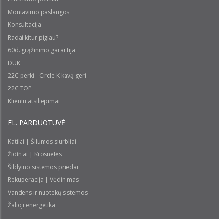
Montavimo paslaugos
Konsultacija
Radai kitur pigiau?
60d. grąžinimo garantija
DUK
22C perki - Circle K kavą geri
22C TOP
Klientu atsiliepimai
EL. PARDUOTUVĖ
Katilai | Šilumos siurbliai
Židiniai | Krosnelės
Šildymo sistemos priedai
Rekuperacija | Vėdinimas
Vandens ir nuotekų sistemos
Žalioji energetika