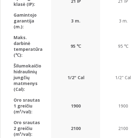
21 IP
21 IP
klasė (IP):
Gamintojo
garantija
3 m.
3 m.
(m.):
Maks.
darbinė
95 ℃
95 ℃
temperatūra
(℃):
Šilumokaičio
hidraulinių
jungčių
1/2" Cal
1/2" Cal
matmenys
(Cal):
Oro srautas
1 greičiu
1900
1900
(m³/val):
Oro srautas
2 greičiu
2100
2100
(m³/val):