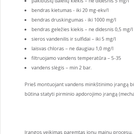
pakibusių dalelių kiekis – ne didesnis 5 mg/l
bendras kietumas - iki 20 mg-ekv/l
bendras druskingumas - iki 1000 mg/l
bendras geležies kiekis – ne didesnis 0,5 mg/l
sieros vandenilis ir sulfidai – iki 5 mg/l
laisvas chloras – ne daugiau 1,0 mg/l
filtruojamo vandens temperatūra – 5-35
vandens slėgis – min 2 bar.
Prieš montuojant vandens minkštinimo įrangą būti
būtina statyti pirminio apdorojimo įrangą (mechani
Įrangos veikimas paremtas jonų mainų procesu, ku