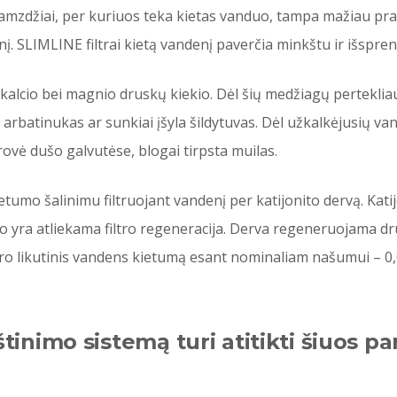
mzdžiai, per kuriuos teka kietas vanduo, tampa mažiau pra
enį. SLIMLINE filtrai kietą vandenį paverčia minkštu ir išspr
kalcio bei magnio druskų kiekio. Dėl šių medžiagų perteklia
a arbatinukas ar sunkiai įšyla šildytuvas. Dėl užkalkėjusių 
rovė dušo galvutėse, blogai tirpsta muilas.
tumo šalinimu filtruojant vandenį per katijonito dervą. Katij
o yra atliekama filtro regeneracija. Derva regeneruojama dru
ltro likutinis vandens kietumą esant nominaliam našumui – 
nimo sistemą turi atitikti šiuos pa