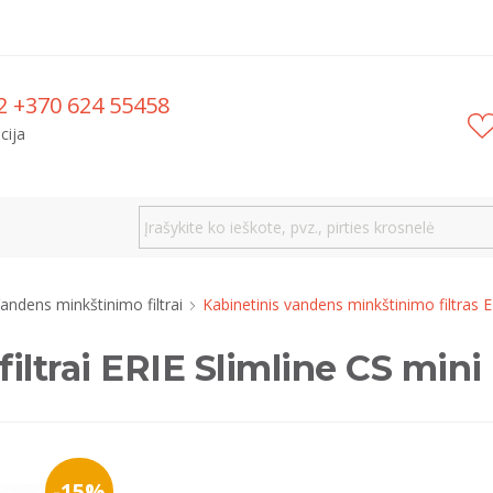
2 +370 624 55458
cija
andens minkštinimo filtrai
Kabinetinis vandens minkštinimo filtras E
trai ERIE Slimline CS mini (
-15%