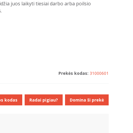
idžia juos laikyti tiesiai darbo arba poilsio
.
Prekės kodas:
31000601
os kodas
Radai pigiau?
Domina ši prekė