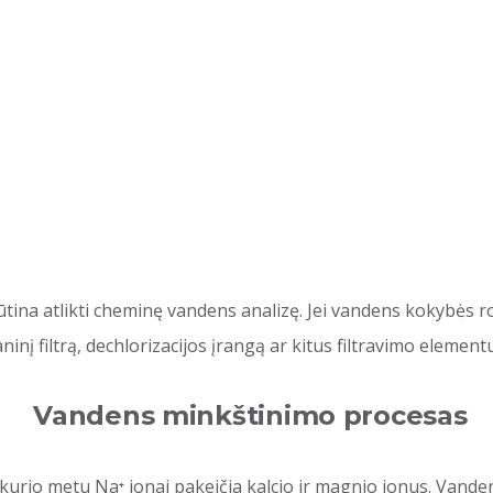
na atlikti cheminę vandens analizę. Jei vandens kokybės rod
nį filtrą, dechlorizacijos įrangą ar kitus filtravimo elementu
Vandens minkštinimo procesas
rio metu Na⁺ jonai pakeičia kalcio ir magnio jonus. Vandens