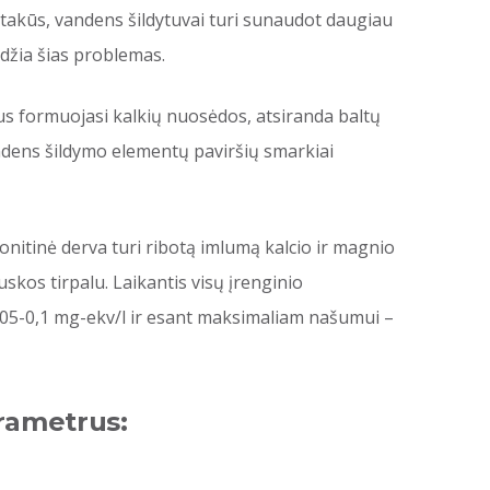
takūs, vandens šildytuvai turi sunaudot daugiau
endžia šias problemas.
us formuojasi kalkių nuosėdos, atsiranda baltų
vandens šildymo elementų paviršių smarkiai
onitinė derva turi ribotą imlumą kalcio ir magnio
skos tirpalu. Laikantis visų įrenginio
0,05-0,1 mg-ekv/l ir esant maksimaliam našumui –
rametrus: