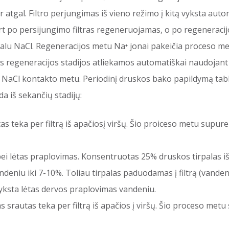
 atgal. Filtro perjungimas iš vieno režimo į kitą vyksta autom
 po persijungimo filtras regeneruojamas, o po regeneracijos
lu NaCl. Regeneracijos metu Na⁺ jonai pakeičia proceso met
 regeneracijos stadijos atliekamos automatiškai naudojant
s NaCl kontakto metu. Periodinį druskos bako papildymą tab
a iš sekančių stadijų:
as teka per filtrą iš apačiosį viršų. Šio proiceso metu supu
ei lėtas praplovimas. Konsentruotas 25% druskos tirpalas i
eniu iki 7-10%. Toliau tirpalas paduodamas į filtrą (vandens
 vyksta lėtas dervos praplovimas vandeniu.
s srautas teka per filtrą iš apačios į viršų. Šio proceso me