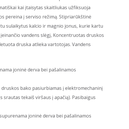
atiškai kai įtaisytas skaitliukas užfiksuoja
 pereina į serviso režimą. Stipriarūkštinė
u sulaikytus kalcio ir magnio jonus, kurie kartu
 įeinančio vandens slėgį, Koncentruotas druskos
letuota druska atlieka vartotojas. Vandens
renama joninė derva bei pašalinamos
š druskos bako pasiurbiamas į elektromechaninį
 srautas tekaiš viršaus į apačią). Pasibaigus
tu supurenama joninė derva bei pašalinamos