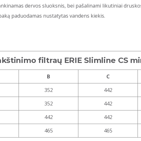
nkinamas dervos sluoksnis, bei pašalinami likutiniai druskos
 baką paduodamas nustatytas vandens kiekis.
štinimo filtraų ERIE Slimline CS 
B
C
352
442
352
442
442
442
465
465