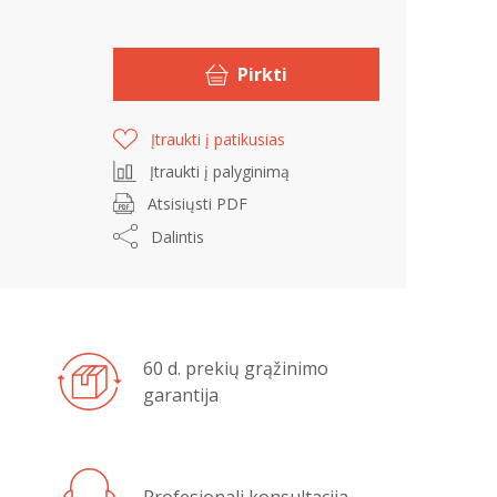
Pirkti
Įtraukti į patikusias
Įtraukti į palyginimą
Atsisiųsti PDF
Dalintis
60 d. prekių grąžinimo
garantija