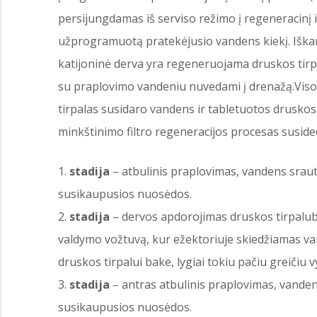
persijungdamas iš serviso režimo į regeneracinį ir
užprogramuotą pratekėjusio vandens kiekį. Iškart
katijoninė derva yra regeneruojama druskos tirpa
su praplovimo vandeniu nuvedami į drenažą.Visos
tirpalas susidaro vandens ir tabletuotos drusko
minkštinimo filtro regeneracijos procesas susided
stadija
– atbulinis praplovimas, vandens sraut
susikaupusios nuosėdos.
stadija
– dervos apdorojimas druskos tirpalub
valdymo vožtuvą, kur ežektoriuje skiedžiamas vand
druskos tirpalui bake, lygiai tokiu pačiu greičiu
stadija
– antras atbulinis praplovimas, vanden
susikaupusios nuosėdos.