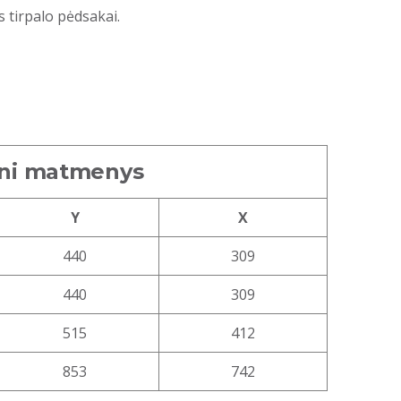
 tirpalo pėdsakai.
mini matmenys
Y
X
440
309
440
309
515
412
853
742