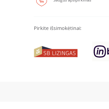
Saugus apsipirkimas
Pirkite išsimokėtinai: