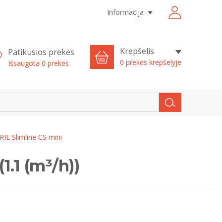
Informacija
Krepšelis
Patikusios prekės
0 prekės krepšelyje
Išsaugota
0
prekės
RIE Slimline CS mini
1.1 (m³/h))