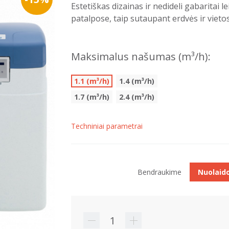
Estetiškas dizainas ir nedideli gabaritai le
patalpose, taip sutaupant erdvės ir vietos
Maksimalus našumas (m³/h):
1.1 (m³/h)
1.4 (m³/h)
1.7 (m³/h)
2.4 (m³/h)
Techniniai parametrai
Bendraukime
Nuolaid