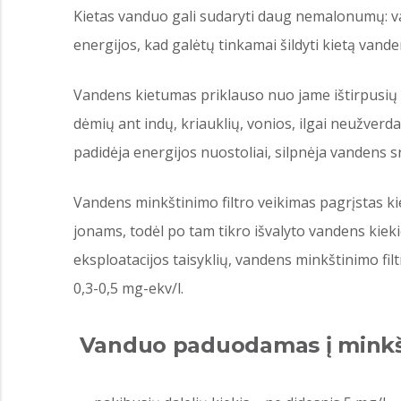
Kietas vanduo gali sudaryti daug nemalonumų: va
energijos, kad galėtų tinkamai šildyti kietą vand
Vandens kietumas priklauso nuo jame ištirpusių 
dėmių ant indų, kriauklių, vonios, ilgai neužverd
padidėja energijos nuostoliai, silpnėja vandens s
Vandens minkštinimo filtro veikimas pagrįstas kie
jonams, todėl po tam tikro išvalyto vandens kieki
eksploatacijos taisyklių, vandens minkštinimo fi
0,3-0,5 mg-ekv/l.
Vanduo paduodamas į minkšti