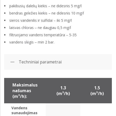
pakibusių dalelių kiekis – ne didesnis 5 mg/l
bendras geležies kiekis – ne didesnis 10 mg/l
sieros vandenilis ir sulfidai – iki 5 mg/l
laisvas chloras – ne daugiau 0,5 mg/l
filtruojamo vandens temperatūra – 5-35
vandens slėgis – min 2 bar.
Techniniai parametrai
Maksimalus
1.3
1.5
našumas
(m³/h)
(m³/h)
(m³/h):
Vandens
sunaudojimas