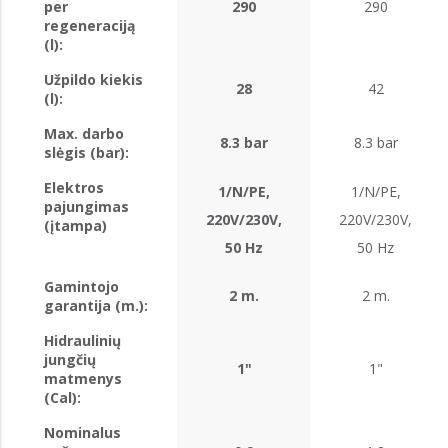
per
290
290
regeneraciją
(l):
Užpildo kiekis
28
42
(l):
Max. darbo
8.3 bar
8.3 bar
slėgis (bar):
Elektros
1/N/PE,
1/N/PE,
pajungimas
220V/230V,
220V/230V,
(įtampa)
50 Hz
50 Hz
Gamintojo
2 m.
2 m.
garantija (m.):
Hidraulinių
jungčių
1"
1"
matmenys
(Cal):
Nominalus