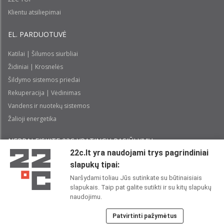
Klientu atsiliepimai
EL. PARDUOTUVĖ
Katilai | Šilumos siurbliai
Židiniai | Krosnelės
Šildymo sistemos priedai
Rekuperacija | Vėdinimas
Vandens ir nuotekų sistemos
Žalioji energetika
NEPRALEISKITE 22С YPATINGŲ PASIŪLYMŲ:
22c.lt yra naudojami trys pagrindiniai
slapukų tipai:
Prenumeruoti
Naršydami toliau Jūs sutinkate su būtinaisiais
slapukais. Taip pat galite sutikti ir su kitų slapukų
Perskaičiau ir sutinku su 22C
Privatumo politika
naudojimu.
Patvirtinti pažymėtus
22C SOCIALINIUOSE TINKLUOSE: