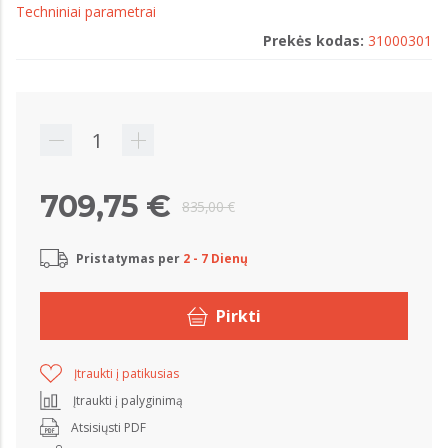
Techniniai parametrai
Prekės kodas:
31000301
709,75 €
835,00 €
Pristatymas per
2 - 7 Dienų
Pirkti
Įtraukti į patikusias
Įtraukti į palyginimą
Atsisiųsti PDF