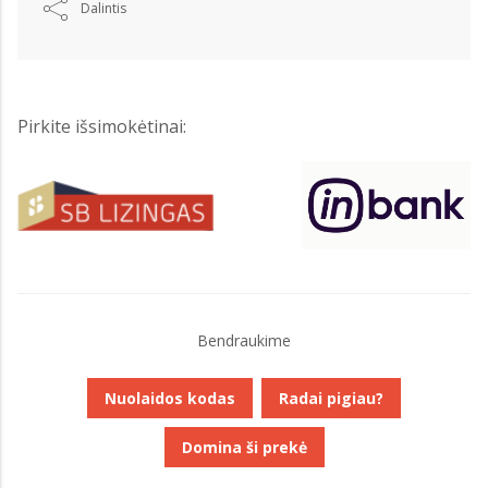
Dalintis
Pirkite išsimokėtinai:
Bendraukime
Nuolaidos kodas
Radai pigiau?
Domina ši prekė