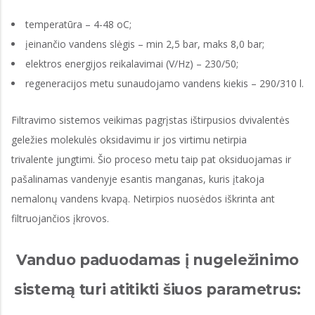
temperatūra – 4-48 oC;
įeinančio vandens slėgis – min 2,5 bar, maks 8,0 bar;
elektros energijos reikalavimai (V/Hz) – 230/50;
regeneracijos metu sunaudojamo vandens kiekis – 290/310 l.
Filtravimo sistemos veikimas pagrįstas ištirpusios dvivalentės
geležies molekulės oksidavimu ir jos virtimu netirpia
trivalente jungtimi. Šio proceso metu taip pat oksiduojamas ir
pašalinamas vandenyje esantis manganas, kuris įtakoja
nemalonų vandens kvapą. Netirpios nuosėdos iškrinta ant
filtruojančios įkrovos.
Vanduo paduodamas į nugeležinimo
sistemą turi atitikti šiuos parametrus: