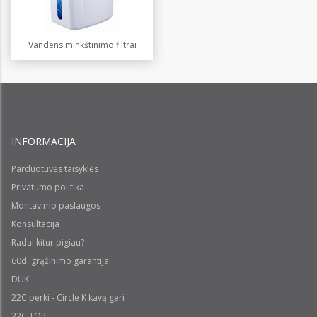
Vandens minkštinimo filtrai
INFORMACIJA
Parduotuvės taisyklės
Privatumo politika
Montavimo paslaugos
Konsultacija
Radai kitur pigiau?
60d. grąžinimo garantija
DUK
22C perki - Circle K kavą geri
22C TOP