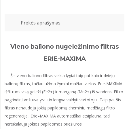
Prekės aprašymas
Vieno baliono nugeležinimo filtras
ERIE-MAXIMA
Šis vieno baliono filtras veikia lygiai taip pat kaip ir dviejų
balionų filtras, tačiau užima žymiai mažiau vietos. Erie-MAXIMA
išfiltruos visą geležį (Fe2+) ir manganą (Mn2+) iš vandens. Filtro
pagrindinį vožtuvą yra itin lengva valdyti vartotojui. Taip pat šis
filtras nenaudoja jokių papildomų cheminių medžiagų filtro
regeneracijai. Erie–MAXIMA automatiškai atsiplauna, tad
nereikalauja jokios papildomos priežiūros.