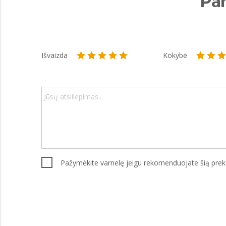
Par
Išvaizda
Kokybė
Pažymėkite varnelę jeigu rekomenduojate šią pre