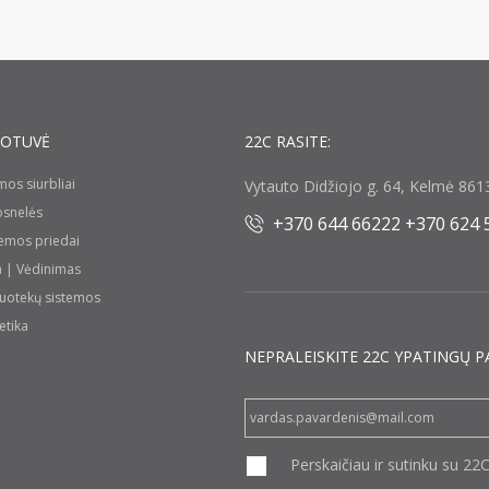
UOTUVĖ
22C RASITE:
umos siurbliai
Vytauto Didžiojo g. 64, Kelmė 8613
rosnelės
+370 644 66222 +370 624 
temos priedai
a | Vėdinimas
nuotekų sistemos
etika
NEPRALEISKITE 22С YPATINGŲ P
Perskaičiau ir sutinku su 22