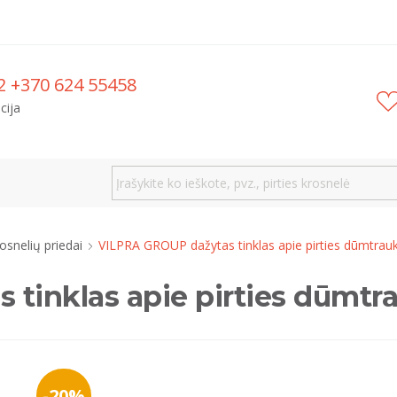
2 +370 624 55458
cija
rosnelių priedai
VILPRA GROUP dažytas tinklas apie pirties dūmtrau
tinklas apie pirties dūmtr
-20%