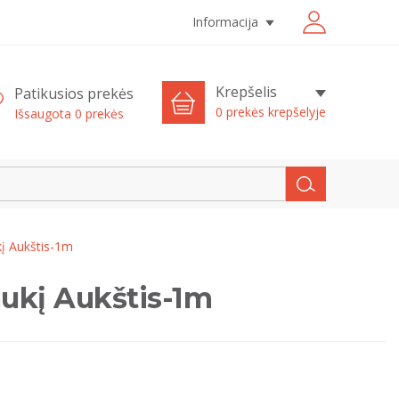
Informacija
Krepšelis
Patikusios prekės
0 prekės krepšelyje
Išsaugota
0
prekės
kį Aukštis-1m
aukį Aukštis-1m