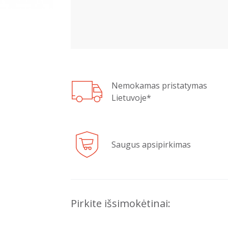
Nemokamas pristatymas
Lietuvoje*
Saugus apsipirkimas
Pirkite išsimokėtinai: