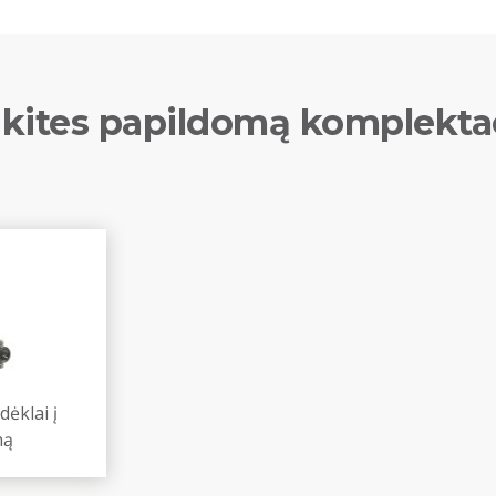
kites papildomą komplekta
dėklai į
ną