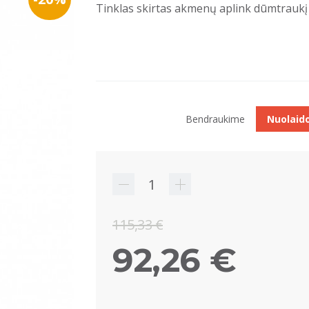
Tinklas skirtas akmenų aplink dūmtraukį 
Bendraukime
Nuolaid
115,33 €
92,26 €