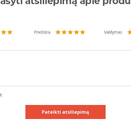
ašyti atsiliepimą apie prod
Priežiūra
Valdymas
kę
Pateikti atsiliepimą