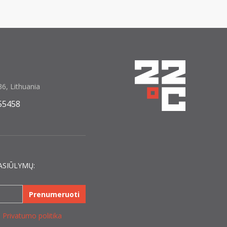
6, Lithuania
55458
ASIŪLYMŲ:
Prenumeruoti
C
Privatumo politika