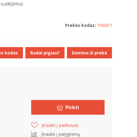
sudėjimui.
Prekės kodas:
100007
os kodas
Radai pigiau?
Domina ši prekė
Pirkti
Įtraukti į patikusias
Įtraukti į palyginimą