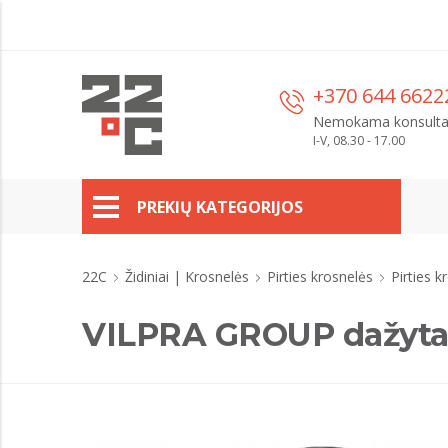
+370 644 6622
Nemokama konsulta
I-V, 08.30 - 17.00
PREKIŲ KATEGORIJOS
22C
Židiniai | Krosnelės
Pirties krosnelės
Pirties k
VILPRA GROUP dažytas 