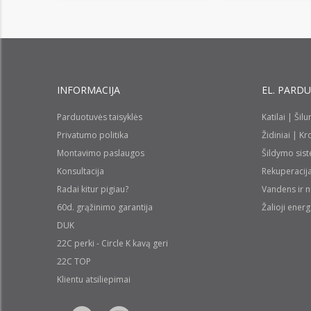
INFORMACIJA
EL. PARD
Parduotuvės taisyklės
Katilai | Šil
Privatumo politika
Židiniai | K
Montavimo paslaugos
Šildymo sis
Konsultacija
Rekuperacij
Radai kitur pigiau?
Vandens ir 
60d. grąžinimo garantija
Žalioji energ
DUK
22C perki - Circle K kavą geri
22C TOP
Klientu atsiliepimai