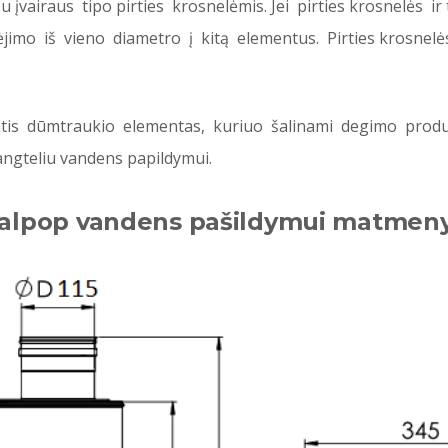
įvairaus tipo pirties krosnelėmis. Jei pirties krosnelės ir
jimo iš vieno diametro į kitą elementus. Pirties krosnelė
tis dūmtraukio elementas, kuriuo šalinami degimo produkta
dangteliu vandens papildymui.
alpop vandens pašildymui matmen