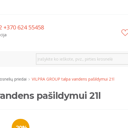
2 +370 624 55458
cija
rosnelių priedai
VILPRA GROUP talpa vandens pašildymui 21l
andens pašildymui 21l
-20%