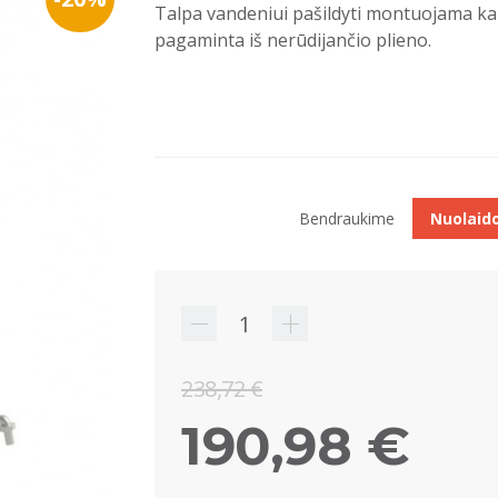
Talpa vandeniui pašildyti montuojama kai
pagaminta iš nerūdijančio plieno.
Bendraukime
Nuolaid
238,72 €
190,98 €