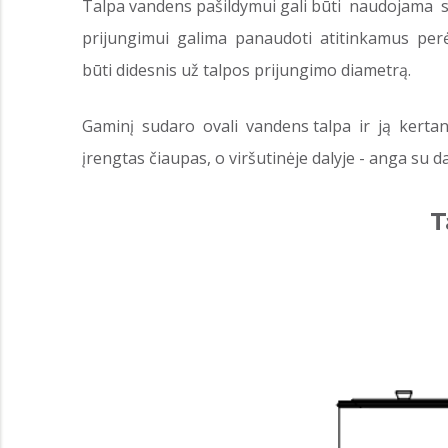
Talpa vandens pašildymui gali būti naudojama su 
prijungimui galima panaudoti atitinkamus perė
būti didesnis už talpos prijungimo diametrą.
Gaminį sudaro ovali vandens talpa ir ją kertan
įrengtas čiaupas, o viršutinėje dalyje - anga su 
T