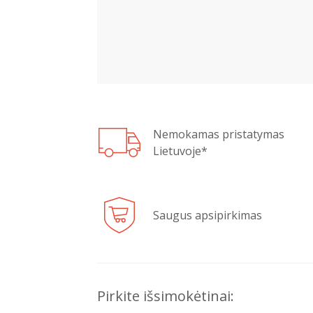
Nemokamas pristatymas
Lietuvoje*
Saugus apsipirkimas
Pirkite išsimokėtinai: