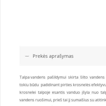
Prekės aprašymas
Talpa vandens pašildymui skirta šilto vandens 
tokiu būdu padidinant pirties krosnelės efektyv
krosnelei talpoje esantis vanduo įšyla nuo talp
vandens ruošimui, prieš tai jį sumaišius su atiti