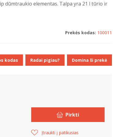
p dūmtraukio elementas. Talpa yra 21 l tūrio ir
Prekės kodas:
100011
os kodas
Radai pigiau?
Domina ši prekė
Pirkti
Įtraukti į patikusias