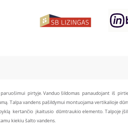
paruošimui pirtyje. Vanduo šildomas panaudojant iš pirti
umą. Talpa vandens pašildymui montuojama vertikalioje dūmt
yklą kertančio įkaitusio dūmtraukio elemento. Talpoje įšil
nkamu kiekiu šalto vandens.