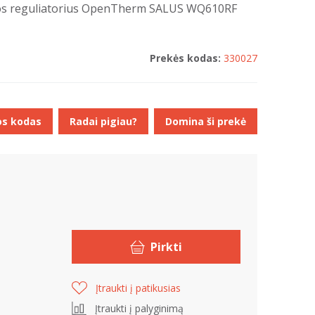
ūros reguliatorius OpenTherm SALUS WQ610RF
Prekės kodas:
330027
os kodas
Radai pigiau?
Domina ši prekė
Pirkti
Įtraukti į patikusias
Įtraukti į palyginimą