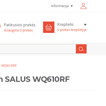
Informacija
Krepšelis
Patikusios prekės
0 prekės krepšelyje
Išsaugota
0
prekės
LUS WQ610RF
erm SALUS WQ610RF