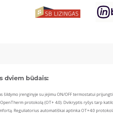
s dviem būdais:
s šildymo įrenginyje su įėjimu ON/OFF termostatui prijungti
OpenTherm protokolą (OT+ 4.0). Dvikryptis ryšys tarp katilo i
ortą. Reguliatorius automatiškai aptinka OT+4.0 protokolą, 