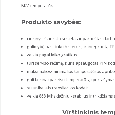
BKV temperatūrą.
Produkto savybės:
rinkinys iš anksto susietas ir paruoštas darbu
galimybė pasirinkti histerezę ir integruotą 
veikia pagal laiko grafikus
turi serviso režimą, kuris apsaugotas PIN ko
maksimalios/minimalios temperatūros apribo
gali laikinai pakeisti temperatūrą (perrašyma
su unikaliais transliacijos kodais
veikia 868 Mhz dažniu - stabilus ir trikdžiams
Virštinkinis te