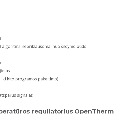
i
TPI algoritmą nepriklausomai nuo šildymo būdo
du
jimas
s iki kito programos pakeitimo)
 atsparus signalas
mperatūros reguliatorius OpenThe