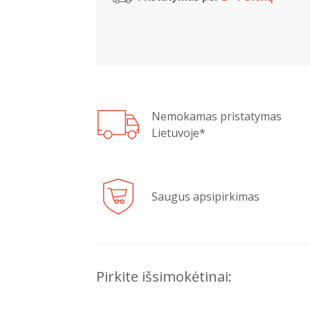
Nemokamas pristatymas
Lietuvoje*
Saugus apsipirkimas
Pirkite išsimokėtinai: