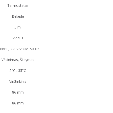
Termostatas
Belaidė
5 m.
Vidaus
/N/PE, 220V/230V, 50 Hz
Vėsinimas, Šildymas
5°C : 35°C
Virštinkinis
86 mm
86 mm