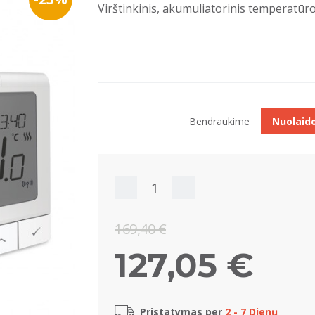
Virštinkinis, akumuliatorinis temperat
Bendraukime
Nuolaid
169,40 €
127,05 €
Pristatymas per
2 - 7 Dienų