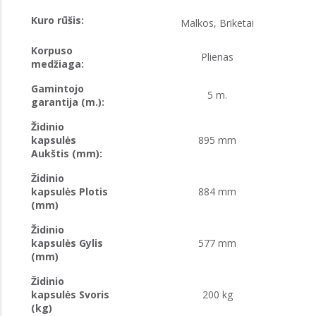
Kuro rūšis:
Malkos, Briketai
Korpuso
Plienas
medžiaga:
Gamintojo
5 m.
garantija (m.):
Židinio
kapsulės
895 mm
Aukštis (mm):
Židinio
kapsulės Plotis
884 mm
(mm)
Židinio
kapsulės Gylis
577 mm
(mm)
Židinio
kapsulės Svoris
200 kg
(kg)