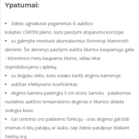
Ypatumai:
židinio ugniakuras pagamintas iš aukštos
kokybės
CORTEN
plieno, kuris pasižymi atsparumu korozijai;
su galimybe montuoti akumuliacinius Romotop Mammoth
akmenis. Šie akmenys pasižymi aukšta šilumos kaupiamąja galia
- kūrenimosi metu kaupiama šiluma, vėliau lėtai
išspinduliuojama į aplinką;
su dvigubu stiklu, kuris sulaiko karštį degimo kameroje;
aukštas efektyvumo koeficientas;
degimo kamera padengta 5 cm storio šamotu - palaikomas
nuolatinis aukštos temperatūros degimas ir šilumos sklaida
sudegus kurui;
turi centrinio oro padavimo funkciją - oras degimui gali būti
imamas iš kitų patalpų ar lauko, taip židinio patalpoje išlaikant
šviežią orą;