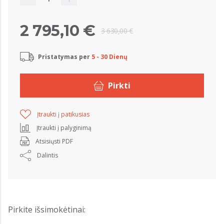
2 795,10 €
3 630,00 €
Pristatymas per
5 - 30 Dienų
Pirkti
Įtraukti į patikusias
Įtraukti į palyginimą
Atsisiųsti PDF
Dalintis
Pirkite išsimokėtinai: