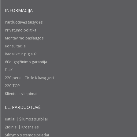
INFORMACIJA
Parduotuvės taisyklės
Privatumo politika
Montavimo paslaugos
Konsultacija
Radai kitur pigiau?
60d. grąžinimo garantija
DUK
22C perki - Circle K kavą geri
22C TOP
Klientu atsiliepimai
EL. PARDUOTUVĖ
Katilai | Šilumos siurbliai
Židiniai | Krosnelės
Šildymo sistemos priedai