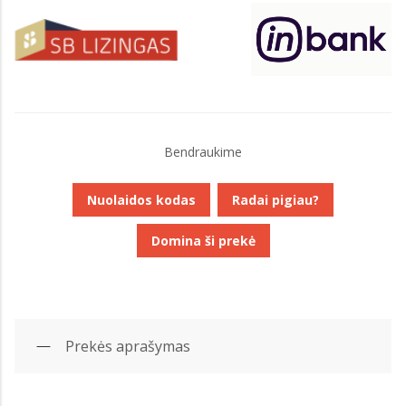
Bendraukime
Nuolaidos kodas
Radai pigiau?
Domina ši prekė
Prekės aprašymas