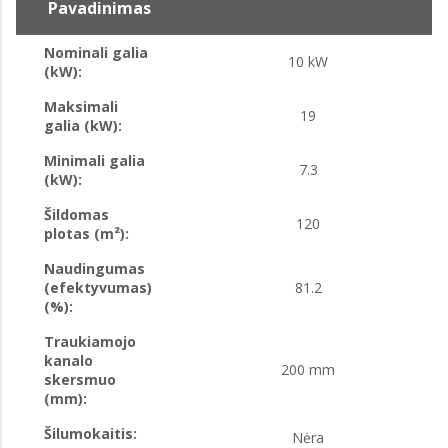
Pavadinimas
Nominali galia
10 kW
(kW):
Maksimali
19
galia (kW):
Minimali galia
7.3
(kW):
Šildomas
120
plotas (m²):
Naudingumas
(efektyvumas)
81.2
(%):
Traukiamojo
kanalo
200 mm
skersmuo
(mm):
Šilumokaitis:
Nėra