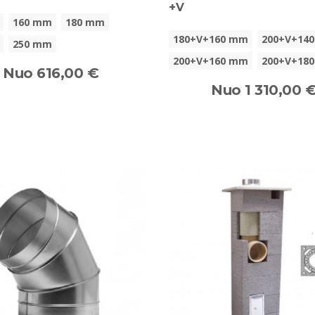
+V
160 mm
180 mm
180+V+160 mm
200+V+14
250 mm
200+V+160 mm
200+V+18
Nuo 616,00 €
Nuo 1 310,00 