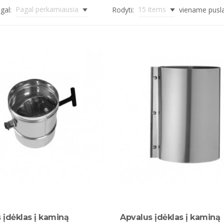
Pagal perkamiausia
15 items
gal:
Rodyti:
viename pusl
 įdėklas į kaminą
Apvalus įdėklas į kaminą