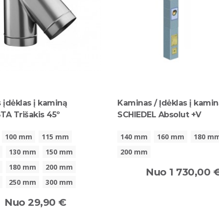
 įdėklas į kaminą
Kaminas / Įdėklas į kami
A Trišakis 45º
SCHIEDEL Absolut +V
100 mm
115 mm
140 mm
160 mm
180 m
130 mm
150 mm
200 mm
180 mm
200 mm
Nuo 1 730,00 
250 mm
300 mm
Nuo 29,90 €