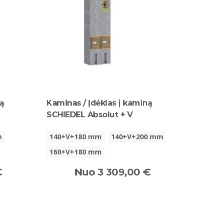
ną
Kaminas / Įdėklas į kaminą
SCHIEDEL Absolut + V
m
140+V+180 mm
140+V+200 mm
160+V+180 mm
€
Nuo 3 309,00 €