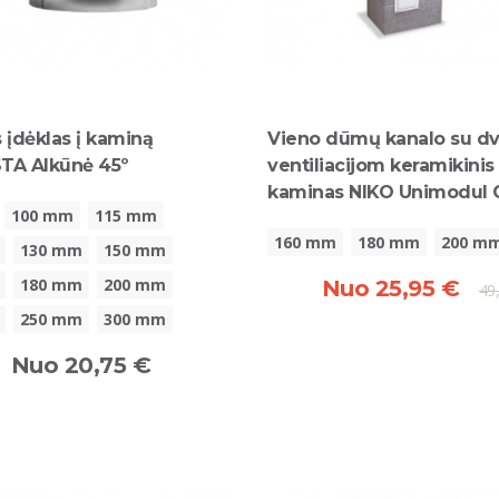
 įdėklas į kaminą
Vieno dūmų kanalo su d
TA Alkūnė 45º
ventiliacijom keramikinis
kaminas NIKO Unimodul C
100 mm
115 mm
160 mm
180 mm
200 m
130 mm
150 mm
180 mm
200 mm
Nuo 25,95 €
49
250 mm
300 mm
Nuo 20,75 €