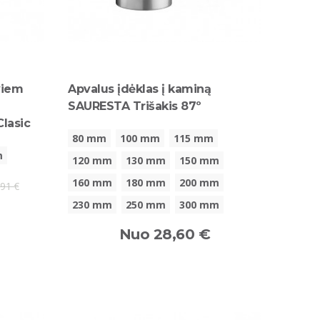
viem
Apvalus įdėklas į kaminą
SAURESTA Trišakis 87º
lasic
80 mm
100 mm
115 mm
m
120 mm
130 mm
150 mm
160 mm
180 mm
200 mm
,91 €
230 mm
250 mm
300 mm
Nuo 28,60 €