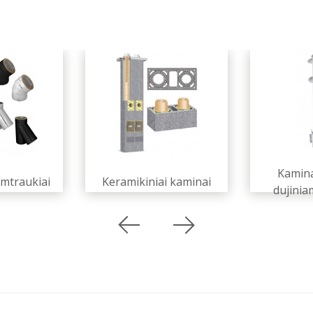
Kaminai
ūmtraukiai
Keramikiniai kaminai
dujinia