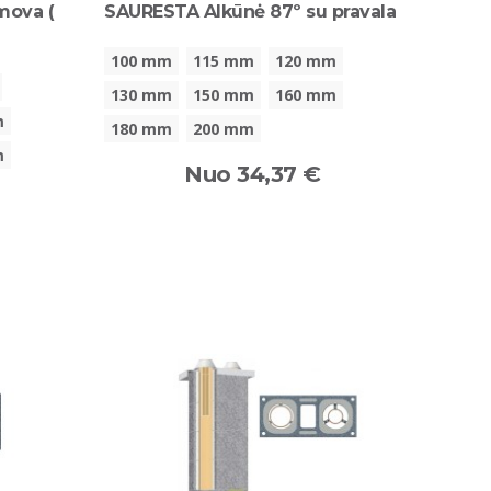
mova (
SAURESTA Alkūnė 87º su pravala
100 mm
115 mm
120 mm
130 mm
150 mm
160 mm
m
180 mm
200 mm
m
Nuo 34,37 €