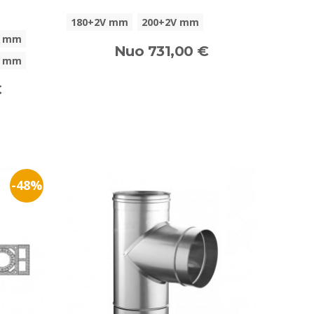
180+2V mm
200+2V mm
0 mm
Nuo 731,00 €
0 mm
€
-48%