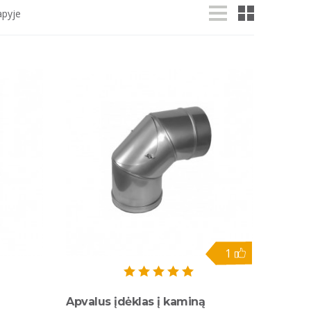
apyje
1
Apvalus įdėklas į kaminą