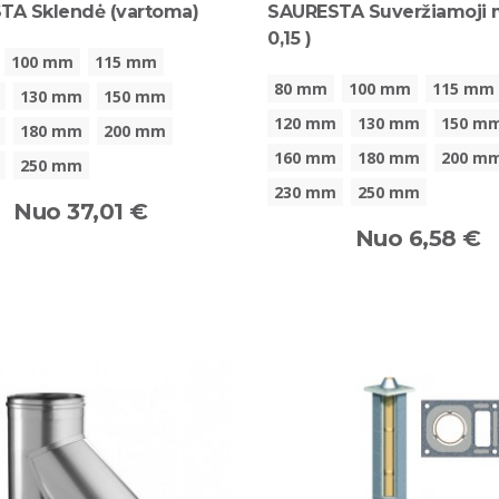
TA Sklendė (vartoma)
SAURESTA Suveržiamoji 
0,15 )
100 mm
115 mm
80 mm
100 mm
115 mm
130 mm
150 mm
120 mm
130 mm
150 m
180 mm
200 mm
160 mm
180 mm
200 m
250 mm
230 mm
250 mm
Nuo 37,01 €
Nuo 6,58 €