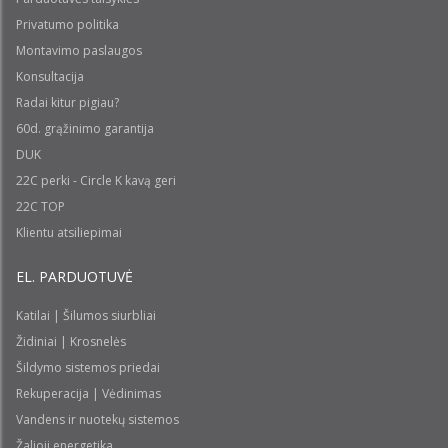
Privatumo politika
Montavimo paslaugos
Konsultacija
Radai kitur pigiau?
60d. grąžinimo garantija
DUK
22C perki - Circle K kavą geri
22C TOP
Klientu atsiliepimai
EL. PARDUOTUVĖ
Katilai | Šilumos siurbliai
Židiniai | Krosnelės
Šildymo sistemos priedai
Rekuperacija | Vėdinimas
Vandens ir nuotekų sistemos
Žalioji energetika