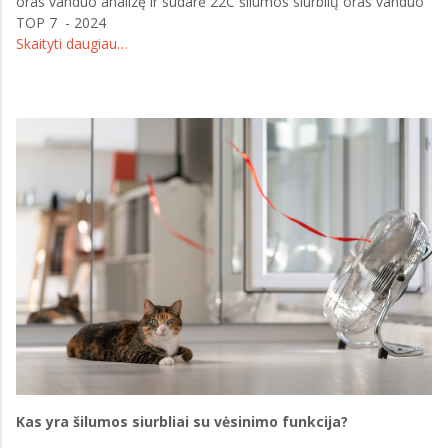
oras vanduo analizę ir sudarė 22C šilumos siurblių oras vanduo
TOP 7 - 2024
Skaityti daugiau…
Kas yra šilumos siurbliai su vėsinimo funkcija?