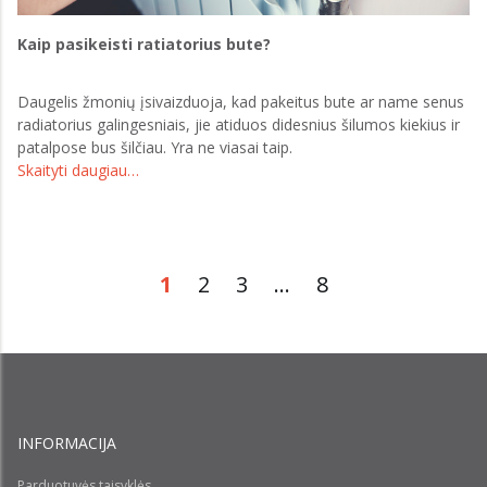
Kaip pasikeisti ratiatorius bute?
Daugelis žmonių įsivaizduoja, kad pakeitus bute ar name senus
radiatorius galingesniais, jie atiduos didesnius šilumos kiekius ir
patalpose bus šilčiau. Yra ne viasai taip.
Skaityti daugiau…
1
2
3
...
8
INFORMACIJA
Parduotuvės taisyklės