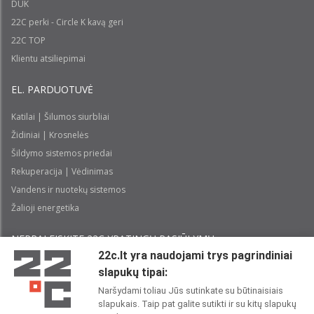
DUK
22C perki - Circle K kavą geri
22C TOP
Klientu atsiliepimai
EL. PARDUOTUVĖ
Katilai | Šilumos siurbliai
Židiniai | Krosnelės
Šildymo sistemos priedai
Rekuperacija | Vėdinimas
Vandens ir nuotekų sistemos
Žalioji energetika
NEPRALEISKITE 22С YPATINGŲ PASIŪLYMŲ:
22c.lt yra naudojami trys pagrindiniai
slapukų tipai:
Prenumeruoti
Naršydami toliau Jūs sutinkate su būtinaisiais
slapukais. Taip pat galite sutikti ir su kitų slapukų
Perskaičiau ir sutinku su 22C
Privatumo politika