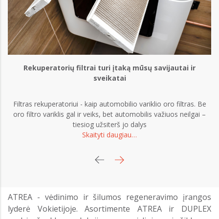
Rekuperatorių filtrai turi įtaką mūsų savijautai ir
sveikatai
s
Filtras rekuperatoriui - kaip automobilio variklio oro filtras. Be
oro filtro variklis gal ir veiks, bet automobilis važiuos neilgai –
tiesiog užsiterš jo dalys
Skaityti daugiau…
ATREA - vėdinimo ir šilumos regeneravimo įrangos
lyderė Vokietijoje. Asortimente ATREA ir DUPLEX