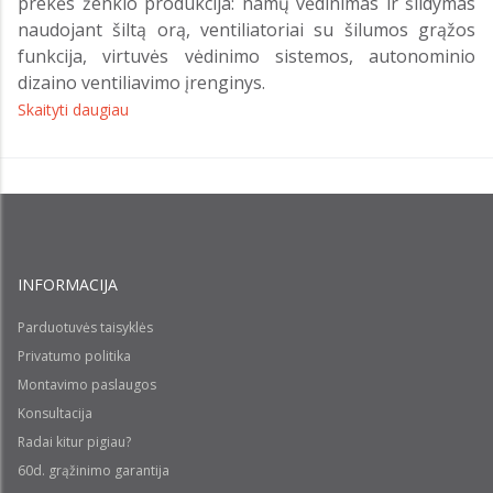
prekės ženklo produkcija: namų vėdinimas ir šildymas
naudojant šiltą orą, ventiliatoriai su šilumos grąžos
funkcija, virtuvės vėdinimo sistemos, autonominio
dizaino ventiliavimo įrenginys.
Skaityti daugiau
INFORMACIJA
Parduotuvės taisyklės
Privatumo politika
Montavimo paslaugos
Konsultacija
Radai kitur pigiau?
60d. grąžinimo garantija