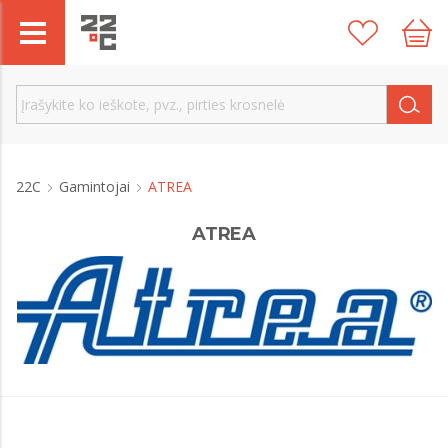
22C
Gamintojai
ATREA
ATREA