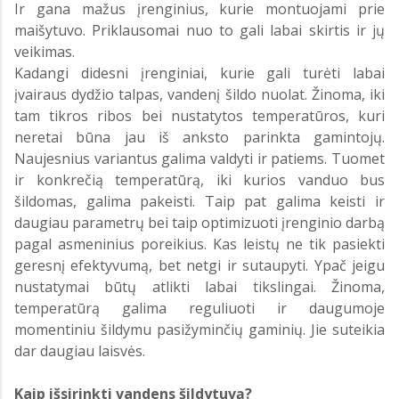
Ir gana mažus įrenginius, kurie montuojami prie
maišytuvo. Priklausomai nuo to gali labai skirtis ir jų
veikimas.
Kadangi didesni įrenginiai, kurie gali turėti labai
įvairaus dydžio talpas, vandenį šildo nuolat. Žinoma, iki
tam tikros ribos bei nustatytos temperatūros, kuri
neretai būna jau iš anksto parinkta gamintojų.
Naujesnius variantus galima valdyti ir patiems. Tuomet
ir konkrečią temperatūrą, iki kurios vanduo bus
šildomas, galima pakeisti. Taip pat galima keisti ir
daugiau parametrų bei taip optimizuoti įrenginio darbą
pagal asmeninius poreikius. Kas leistų ne tik pasiekti
geresnį efektyvumą, bet netgi ir sutaupyti. Ypač jeigu
nustatymai būtų atlikti labai tikslingai. Žinoma,
temperatūrą galima reguliuoti ir daugumoje
momentiniu šildymu pasižyminčių gaminių. Jie suteikia
dar daugiau laisvės.
Kaip išsirinkti vandens šildytuvą?