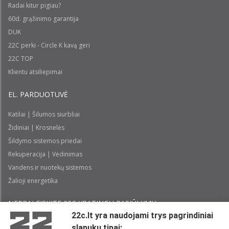
Radai kitur pigiau?
60d. grąžinimo garantija
DUK
22C perki - Circle K kavą geri
22C TOP
Klientu atsiliepimai
EL. PARDUOTUVĖ
Katilai | Šilumos siurbliai
Židiniai | Krosnelės
Šildymo sistemos priedai
Rekuperacija | Vėdinimas
Vandens ir nuotekų sistemos
Žalioji energetika
NEPRALEISKITE 22С YPATINGŲ PASIŪLYMŲ:
22c.lt yra naudojami trys pagrindiniai
slapukų tipai: