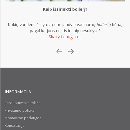
Kaip išsirinkti boilerį?
Kokių vandens šildytuvų dar liaudyje vadinamų
boilerių
būna,
pagal ką juos rinktis ir kaip nesuklysti?
Skaityti daugiau…
INFORMACIJA
Parduotuvės taisyklės
Privatumo politika
Montavimo paslaugos
Konsultacija