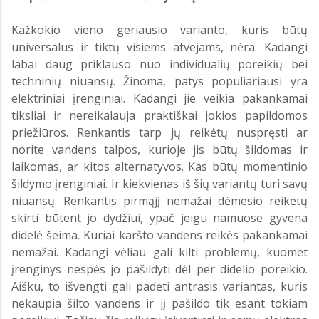
Kažkokio vieno geriausio varianto, kuris būtų
universalus ir tiktų visiems atvejams, nėra. Kadangi
labai daug priklauso nuo individualių poreikių bei
techninių niuansų. Žinoma, patys populiariausi yra
elektriniai įrenginiai. Kadangi jie veikia pakankamai
tiksliai ir nereikalauja praktiškai jokios papildomos
priežiūros. Renkantis tarp jų reikėtų nuspręsti ar
norite vandens talpos, kurioje jis būtų šildomas ir
laikomas, ar kitos alternatyvos. Kas būtų momentinio
šildymo įrenginiai. Ir kiekvienas iš šių variantų turi savų
niuansų. Renkantis pirmąjį nemažai dėmesio reikėtų
skirti būtent jo dydžiui, ypač jeigu namuose gyvena
didelė šeima. Kuriai karšto vandens reikės pakankamai
nemažai. Kadangi vėliau gali kilti problemų, kuomet
įrenginys nespės jo pašildyti dėl per didelio poreikio.
Aišku, to išvengti gali padėti antrasis variantas, kuris
nekaupia šilto vandens ir jį pašildo tik esant tokiam