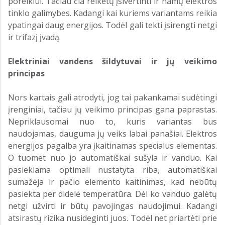
poreikiui. Tačiau čia reikėtų įsivertinti ir namų elektros
tinklo galimybes. Kadangi kai kuriems variantams reikia
ypatingai daug energijos. Todėl gali tekti įsirengti netgi
ir trifazį įvadą.
Elektriniai vandens šildytuvai ir jų veikimo
principas
Nors kartais gali atrodyti, jog tai pakankamai sudėtingi
įrenginiai, tačiau jų veikimo principas gana paprastas.
Nepriklausomai nuo to, kuris variantas bus
naudojamas, dauguma jų veiks labai panašiai. Elektros
energijos pagalba yra įkaitinamas specialus elementas.
O tuomet nuo jo automatiškai sušyla ir vanduo. Kai
pasiekiama optimali nustatyta riba, automatiškai
sumažėja ir pačio elemento kaitinimas, kad nebūtų
pasiekta per didelė temperatūra. Dėl ko vanduo galėtų
netgi užvirti ir būtų pavojingas naudojimui. Kadangi
atsirastų rizika nusideginti juos. Todėl net priartėti prie