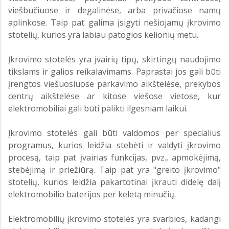
viešbučiuose ir degalinėse, arba privačiose namų
aplinkose. Taip pat galima įsigyti nešiojamų įkrovimo
stotelių, kurios yra labiau patogios kelionių metu.
Įkrovimo stotelės yra įvairių tipų, skirtingų naudojimo
tikslams ir galios reikalavimams. Paprastai jos gali būti
įrengtos viešuosiuose parkavimo aikštelėse, prekybos
centrų aikštelėse ar kitose viešose vietose, kur
elektromobiliai gali būti palikti ilgesniam laikui.
Įkrovimo stotelės gali būti valdomos per specialius
programus, kurios leidžia stebėti ir valdyti įkrovimo
procesą, taip pat įvairias funkcijas, pvz., apmokėjimą,
stebėjimą ir priežiūrą. Taip pat yra "greito įkrovimo"
stotelių, kurios leidžia pakartotinai įkrauti didelę dalį
elektromobilio baterijos per keletą minučių.
Elektromobilių įkrovimo stotelės yra svarbios, kadangi