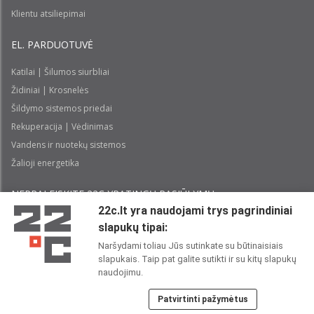
Klientu atsiliepimai
EL. PARDUOTUVĖ
Katilai | Šilumos siurbliai
Židiniai | Krosnelės
Šildymo sistemos priedai
Rekuperacija | Vėdinimas
Vandens ir nuotekų sistemos
Žalioji energetika
NEPRALEISKITE 22С YPATINGŲ PASIŪLYMŲ:
22c.lt yra naudojami trys pagrindiniai
slapukų tipai:
Prenumeruoti
Naršydami toliau Jūs sutinkate su būtinaisiais
slapukais. Taip pat galite sutikti ir su kitų slapukų
Perskaičiau ir sutinku su 22C
Privatumo politika
naudojimu.
Patvirtinti pažymėtus
22C SOCIALINIUOSE TINKLUOSE: