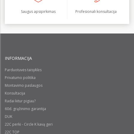
Saugus apsipirkimas
Profesionali konsultacija
INFORMACIJA
Parduotuvės taisyklės
Privatumo politika
Montavimo paslaugos
Konsultacija
Radai kitur pigiau?
60d. grąžinimo garantija
DUK
22C perki - Circle K kavą geri
22C TOP