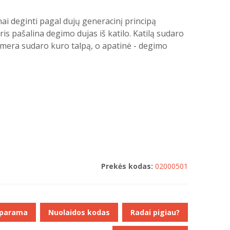
i deginti pagal dujų generacinį principą
is pašalina degimo dujas iš katilo. Katilą sudaro
kamera sudaro kuro talpą, o apatinė - degimo
Prekės kodas:
02000501
 parama
Nuolaidos kodas
Radai pigiau?