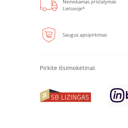
Nemokamas pristatymas
Lietuvoje*
Saugus apsipirkimas
Pirkite išsimokėtinai: