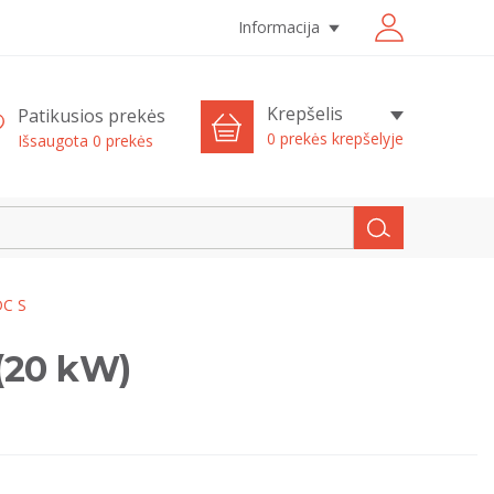
Informacija
Krepšelis
Patikusios prekės
0 prekės krepšelyje
Išsaugota
0
prekės
DC S
(20 kW)