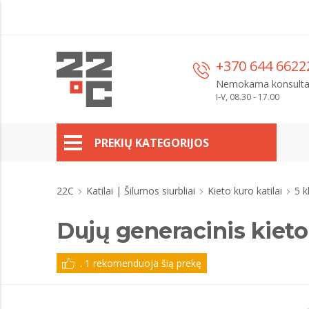
+370 644 6622
Nemokama konsulta
I-V, 08.30 - 17.00
PREKIŲ KATEGORIJOS
22C
Katilai | Šilumos siurbliai
Kieto kuro katilai
5 k
Dujų generacinis kiet
. 1 rekomenduoja šią prekę