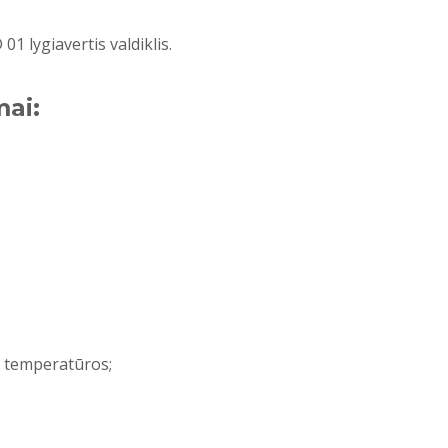
1 lygiavertis valdiklis.
ai:
s temperatūros;