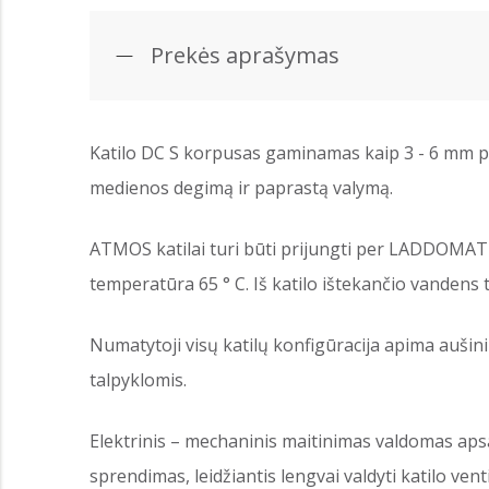
Prekės aprašymas
Katilo DC S korpusas gaminamas kaip 3 - 6 mm pl
medienos degimą ir paprastą valymą.
ATMOS katilai turi būti prijungti per LADDOMAT 2
temperatūra 65 ° C. Iš katilo ištekančio vandens 
Numatytoji visų katilų konfigūracija apima auš
talpyklomis.
Elektrinis – mechaninis maitinimas valdomas aps
sprendimas, leidžiantis lengvai valdyti katilo vent