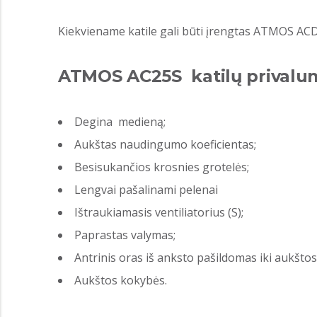
Kiekviename katile gali būti įrengtas ATMOS ACD 0
ATMOS AC25S katilų privalum
Degina medieną;
Aukštas naudingumo koeficientas;
Besisukančios krosnies grotelės;
Lengvai pašalinami pelenai
Ištraukiamasis ventiliatorius (S);
Paprastas valymas;
Antrinis oras iš anksto pašildomas iki aukšto
Aukštos kokybės.