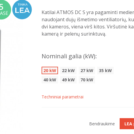
Katilai ATMOS DC S yra pagaminti mediena
naudojant dujų išmetimo ventiliatorių, kur
dvi kameros, viena virš kitos. Viršutinė 
kamerą ir pelenų surinktuvą.
Nominali galia (kW):
20 kW
22 kW
27 kW
35 kW
40 kW
49 kW
70 kW
Techniniai parametrai
Bendraukime
LEA