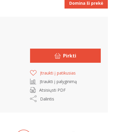
Domina ši prekė
Pirkti
Įtraukti į patikusias
Įtraukti į palyginimą
Atsisiųsti PDF
Dalintis