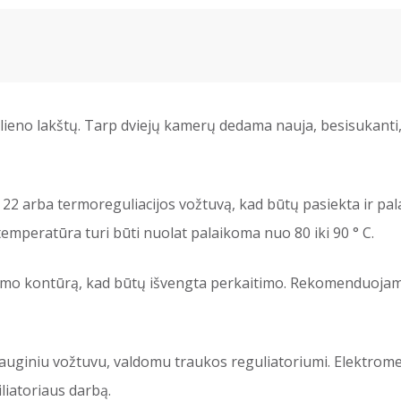
ieno lakštų. Tarp dviejų kamerų dedama nauja, besisukanti
2 arba termoreguliacijos vožtuvą, kad būtų pasiekta ir pala
temperatūra turi būti nuolat palaikoma nuo 80 iki 90 ° C.
inimo kontūrą, kad būtų išvengta perkaitimo. Rekomenduoja
auginiu vožtuvu, valdomu traukos reguliatoriumi. Elektrome
iliatoriaus darbą.