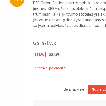
P30 Green Edition elektromobilių įkrovim
įmonės. KEBA užtikrina, elektrinės tran
trumpesnį laiką. Įkrovimo stotelės yra sk
(montuojant ant grindų yra naudojamas ne
su įvairiaspalviais šviesos diodais nuola
Galia (kW):
11 kW
22 kW
Techniniai parametrai
Bendraukime
Nuolaid