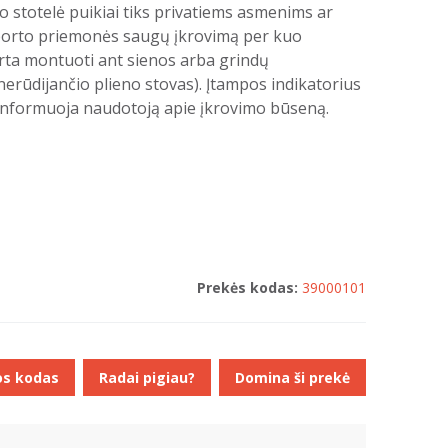
o stotelė puikiai tiks privatiems asmenims ar
sporto priemonės saugų įkrovimą per kuo
irta montuoti ant sienos arba grindų
rūdijančio plieno stovas). Įtampos indikatorius
t informuoja naudotoją apie įkrovimo būseną.
Prekės kodas:
39000101
os kodas
Radai pigiau?
Domina ši prekė