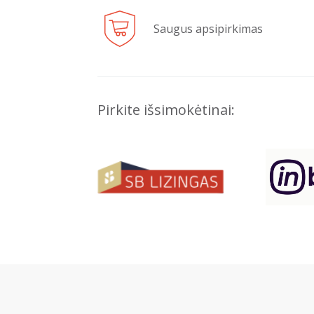
Saugus apsipirkimas
Pirkite išsimokėtinai: