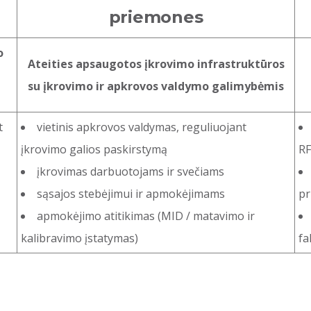
priemones
o
Ateities apsaugotos įkrovimo infrastruktūros
su įkrovimo ir apkrovos valdymo galimybėmis
t
vietinis apkrovos valdymas, reguliuojant
įkrovimo galios paskirstymą
RF
įkrovimas darbuotojams ir svečiams
sąsajos stebėjimui ir apmokėjimams
pr
apmokėjimo atitikimas (MID / matavimo ir
kalibravimo įstatymas)
fa