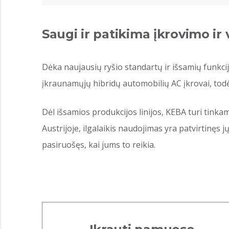
Saugi ir patikima įkrovimo ir
Dėka naujausių ryšio standartų ir išsamių funkcij
įkraunamųjų hibridų automobilių AC įkrovai, todė
Dėl išsamios produkcijos linijos, KEBA turi tink
Austrijoje, ilgalaikis naudojimas yra patvirtinęs
pasiruošęs, kai jums to reikia.