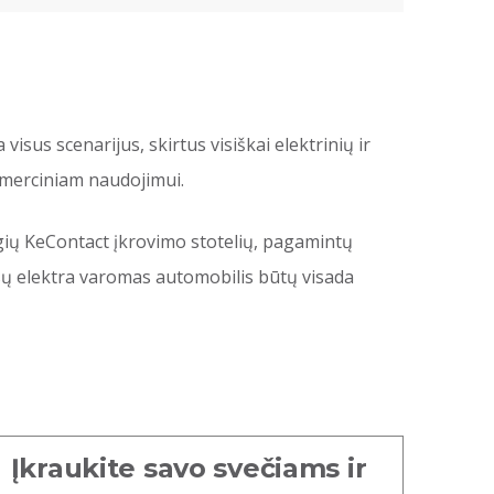
sus scenarijus, skirtus visiškai elektrinių ir
komerciniam naudojimui.
ugių KeContact įkrovimo stotelių, pagamintų
ūsų elektra varomas automobilis būtų visada
Įkraukite savo svečiams ir