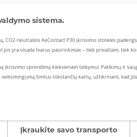
 valdymo sistema.
ų, CO2-neutralios KeContact P30 įkrovimo stotelės padengia vi
l jos yra visada tvarus pasirinkimas – tiek privačiam, tiek 
amą įkrovimo sprendimą kiekvienam taikymui. Patikimų ir sa
 jų veiksmingumą šimtus tūkstančių kartų, užtikrinant, kad j
Įkraukite savo transporto