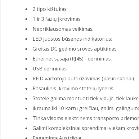
2 tipo kištukas
1 ir 3 fazių įkrovimas;
Nepriklausomas veikimas;
LED juostos būsenos indikatorius;
Greitas DC gedimo srovės aptikimas;
Ethernet sąsaja (RJ45) - derinimas;
USB derinimas;
RFID vartotojo autorizavimas (pasirinktinai).
Pasaulinis įkrovimo stotelių lyderis
Stotelę galima montuoti tiek viduje, tiek lauke
Įkrauna iki 10 kartų greičiau, galimi galingum
Tinka visoms elektrinėms transporto priemon
Galimi kompleksiniai sprendimai viešam krov
Pagaminta Austrijoje