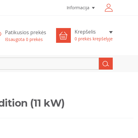
Informacija
Krepšelis
Patikusios prekės
0 prekės krepšelyje
Išsaugota
0
prekės
ition (11 kW)