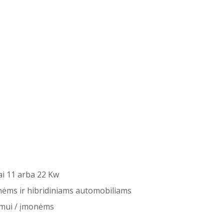
ai 11 arba 22 Kw
ėms ir hibridiniams automobiliams
imui / įmonėms