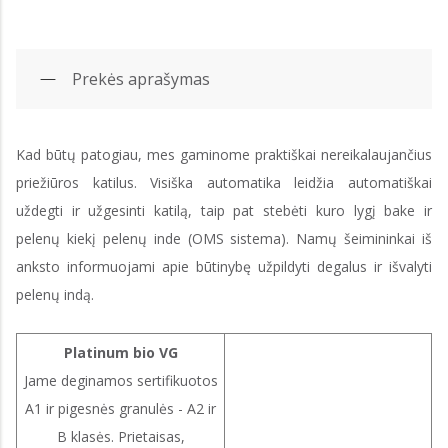
Prekės aprašymas
Kad būtų patogiau, mes gaminome praktiškai nereikalaujančius
priežiūros katilus. Visiška automatika leidžia automatiškai
uždegti ir užgesinti katilą, taip pat stebėti kuro lygį bake ir
pelenų kiekį pelenų inde (OMS sistema). Namų šeimininkai iš
anksto informuojami apie būtinybę užpildyti degalus ir išvalyti
pelenų indą.
Platinum bio VG
Jame deginamos sertifikuotos
A1 ir pigesnės granulės - A2 ir
B klasės. Prietaisas,