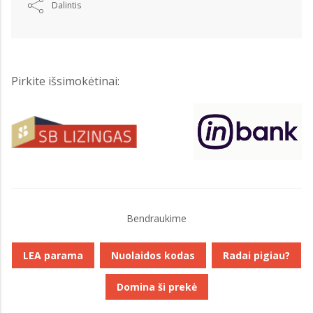
Dalintis
Pirkite išsimokėtinai:
Bendraukime
LEA parama
Nuolaidos kodas
Radai pigiau?
Domina ši prekė