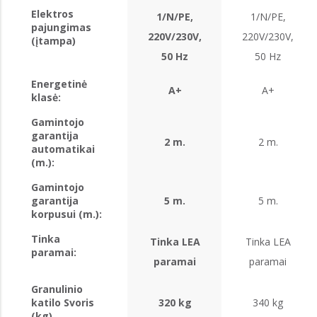
Elektros
1/N/PE,
1/N/PE,
pajungimas
220V/230V,
220V/230V,
(įtampa)
50 Hz
50 Hz
Energetinė
A+
A+
klasė:
Gamintojo
garantija
2 m.
2 m.
automatikai
(m.):
Gamintojo
garantija
5 m.
5 m.
korpusui (m.):
Tinka
Tinka LEA
Tinka LEA
paramai:
paramai
paramai
Granulinio
katilo Svoris
320 kg
340 kg
(kg)