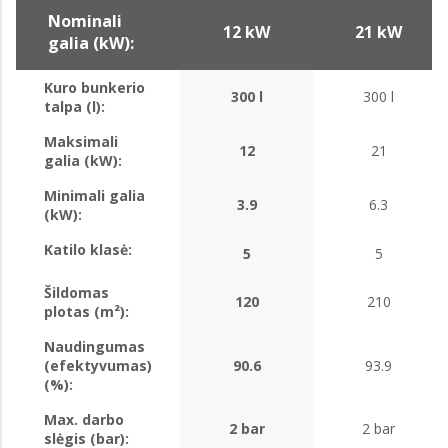
Nominali
12 kW
21 kW
galia (kW):
Kuro bunkerio
300 l
300 l
talpa (l):
Maksimali
12
21
galia (kW):
Minimali galia
3.9
6.3
(kW):
Katilo klasė:
5
5
Šildomas
120
210
plotas (m²):
Naudingumas
(efektyvumas)
90.6
93.9
(%):
Max. darbo
2 bar
2 bar
slėgis (bar):