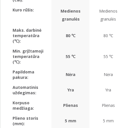
Kuro rūšis:
Medienos
Medienos
granulės
granulės
Maks. darbinė
temperatūra
80 ℃
80 ℃
(℃):
Min. grįžtamoji
temperatūra
55 ℃
55 ℃
(℃):
Papildoma
Nėra
Nėra
pakura:
Automatinis
Yra
Yra
uždegimas:
Korpuso
Plienas
Plienas
medžiaga:
Plieno storis
5 mm
5 mm
(mm):