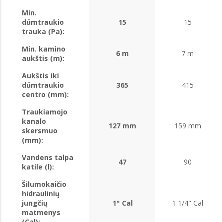
Min.
dūmtraukio
15
15
trauka (Pa):
Min. kamino
6 m
7 m
aukštis (m):
Aukštis iki
dūmtraukio
365
415
centro (mm):
Traukiamojo
kanalo
127 mm
159 mm
skersmuo
(mm):
Vandens talpa
47
90
katile (l):
Šilumokaičio
hidraulinių
jungčių
1" Cal
1 1/4" Cal
matmenys
(Cal):