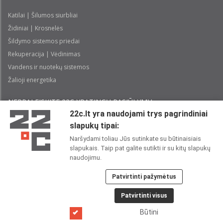
Katilai | Šilumos siurbliai
Židiniai | Krosnelės
Šildymo sistemos priedai
Rekuperacija | Vėdinimas
Vandens ir nuotekų sistemos
Žalioji energetika
NEPRALEISKITE 22С YPATINGŲ PASIŪLYMŲ:
22c.lt yra naudojami trys pagrindiniai
slapukų tipai:
Prenumeruoti
Naršydami toliau Jūs sutinkate su būtinaisiais
slapukais. Taip pat galite sutikti ir su kitų slapukų
Perskaičiau ir sutinku su 22C
Privatumo politika
naudojimu.
Patvirtinti pažymėtus
22C SOCIALINIUOSE TINKLUOSE:
Patvirtinti visus
Būtini