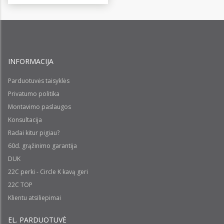
INFORMACIJA
Parduotuvės taisyklės
Privatumo politika
Montavimo paslaugos
Konsultacija
Radai kitur pigiau?
60d. grąžinimo garantija
DUK
22C perki - Circle K kavą geri
22C TOP
Klientu atsiliepimai
EL. PARDUOTUVĖ