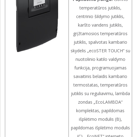
temperatūros jutiklis,
centrinio šildymo jutiklis,
karšto vandens jutiklis,
grįžtamosios temperatūros
jutiklis, spalvotas kambario
skydelis „ecoSTER TOUCH“ su
nuotolinio katilo valdymo
funkcija, programuojamas
savaitinis belaidis kambario
termostatas, temperatūros
jutiklis su reguliavimu, lambda
zondas „EcoLAMBDA“
komplektas, papildomas
išplėtimo modulis (B),
papildomas išplėtimo modulis
(C), „EcoNET“ interneto