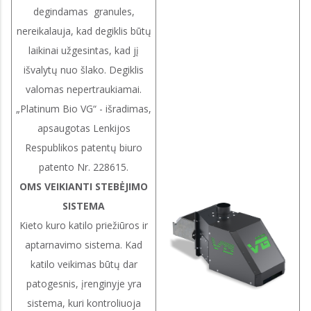
degindamas granules,
nereikalauja, kad degiklis būtų
laikinai užgesintas, kad jį
išvalytų nuo šlako. Degiklis
valomas nepertraukiamai.
„Platinum Bio VG“ - išradimas,
apsaugotas Lenkijos
Respublikos patentų biuro
patento Nr. 228615.
OMS VEIKIANTI STEBĖJIMO
SISTEMA
Kieto kuro katilo priežiūros ir
aptarnavimo sistema. Kad
katilo veikimas būtų dar
patogesnis, įrenginyje yra
sistema, kuri kontroliuoja