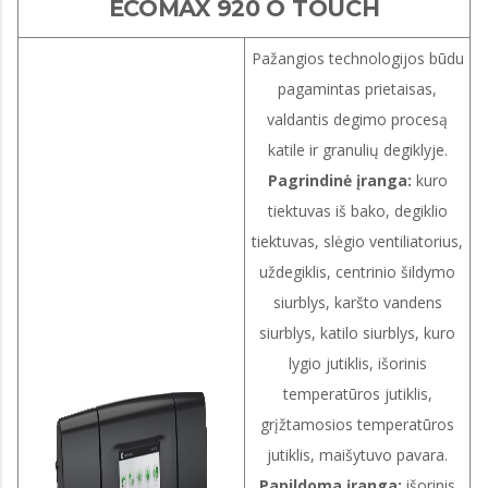
ECOMAX 920 O TOUCH
Pažangios technologijos būdu
pagamintas prietaisas,
valdantis degimo procesą
katile ir granulių degiklyje.
Pagrindinė įranga:
kuro
tiektuvas iš bako, degiklio
tiektuvas, slėgio ventiliatorius,
uždegiklis, centrinio šildymo
siurblys, karšto vandens
siurblys, katilo siurblys, kuro
lygio jutiklis, išorinis
temperatūros jutiklis,
grįžtamosios temperatūros
jutiklis, maišytuvo pavara.
Papildoma įranga:
išorinis