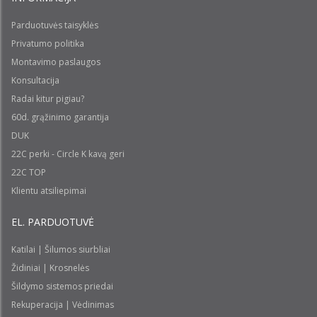
Parduotuvės taisyklės
Privatumo politika
Montavimo paslaugos
Konsultacija
Radai kitur pigiau?
60d. grąžinimo garantija
DUK
22C perki - Circle K kavą geri
22C TOP
Klientu atsiliepimai
EL. PARDUOTUVĖ
Katilai | Šilumos siurbliai
Židiniai | Krosnelės
Šildymo sistemos priedai
Rekuperacija | Vėdinimas