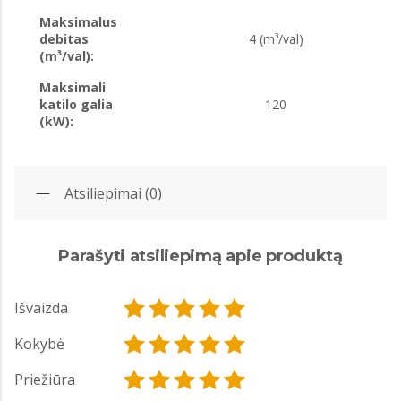
Maksimalus
debitas
4 (m³/val)
(m³/val):
Maksimali
katilo galia
120
(kW):
Atsiliepimai (0)
Parašyti atsiliepimą apie produktą
Išvaizda
Kokybė
Priežiūra