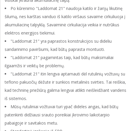
visiškai įkrauna akumuliacinę talpą.
Po kūrenimo "Laddomat 21" naudoja katilo ir žarijų likutinę
šilumą, nes karštas vanduo iš katilo viršaus savaime cirkuliuoja į
akumuliacinę talpyklą. Savaiminė cirkuliacija veikia ir nutrūkus
elektros energijos tiekimui.
"Laddomat 21" yra paprastos konstrukcijos su dideliu
sandarinimo paviršiumi, kad būtų paprasta montuoti.
"Laddomat 21" pagamintas taip, kad būtų maksimaliai
ilgaamžis ir veiktų be problemų.
"Laddomat 21" itin lengva aptarnauti dėl rutulinių vožtuvų su
teflono pakuočių dėžute ir sunkios metalinės svirties. Tai reiškia,
kad techninę priežiūrą galima lengvai atlikti neišleidžiant vandens
iš sistemos.
Mūsų rutuliniai vožtuvai turi ypač dideles angas, kad būtų
patenkinti didžiausi srauto poreikiai įkrovimo laikotarpio
pabaigoje ir savitakos metu.