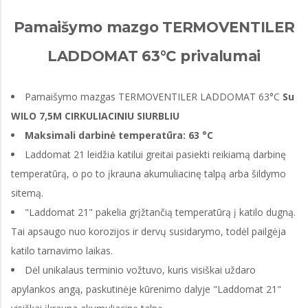
Pamaišymo mazgo TERMOVENTILER
LADDOMAT 63°C privalumai
Pamaišymo mazgas TERMOVENTILER LADDOMAT 63°C
Su
WILO 7,5M CIRKULIACINIU SIURBLIU
Maksimali darbinė temperatūra: 63 °C
Laddomat 21 leidžia katilui greitai pasiekti reikiamą darbinę
temperatūrą, o po to įkrauna akumuliacinę talpą arba šildymo
sitemą.
"Laddomat 21" pakelia grįžtančią temperatūrą į katilo dugną.
Tai apsaugo nuo korozijos ir dervų susidarymo, todėl pailgėja
katilo tarnavimo laikas.
Dėl unikalaus terminio vožtuvo, kuris visiškai uždaro
apylankos angą, paskutinėje kūrenimo dalyje "Laddomat 21"