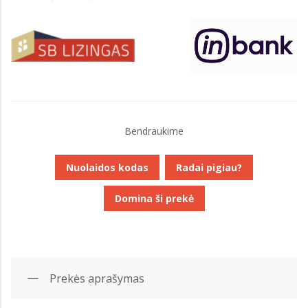
Bendraukime
Nuolaidos kodas
Radai pigiau?
Domina ši prekė
Prekės aprašymas