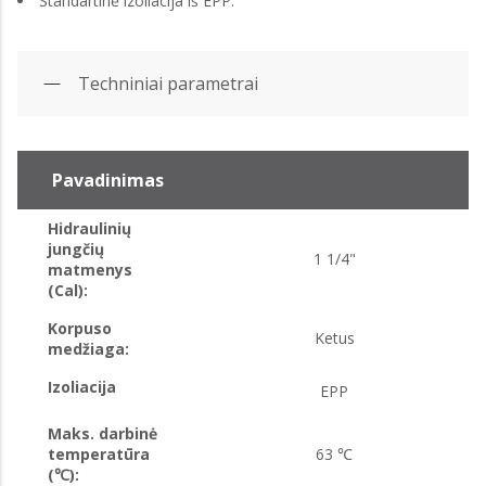
Standartinė izoliacija iš EPP.
Techniniai parametrai
Pavadinimas
Hidraulinių
jungčių
1 1/4"
matmenys
(Cal):
Korpuso
Ketus
medžiaga:
Izoliacija
EPP
Maks. darbinė
temperatūra
63 ℃
(℃):