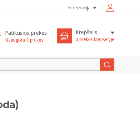
Informacija
Krepšelis
Patikusios prekės
0 prekės krepšelyje
Išsaugota
0
prekės
oda)