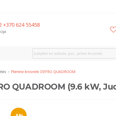
2 +370 624 55458
cija
nelės
Plieninė krosnelė DEFRO QUADROOM
FRO QUADROOM (9.6 kW, Ju
-5%