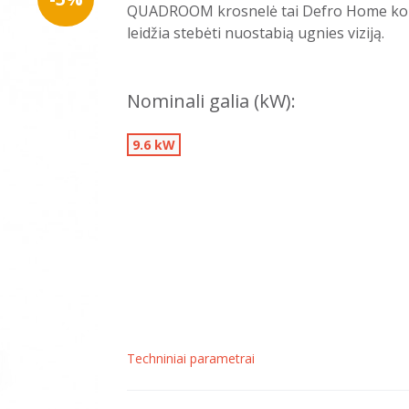
QUADROOM krosnelė tai Defro Home kolek
leidžia stebėti nuostabią ugnies viziją.
Nominali galia (kW):
9.6 kW
Techniniai parametrai