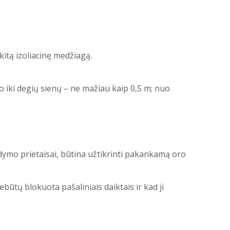
kitą izoliacinę medžiagą.
o iki degių sienų – ne mažiau kaip 0,5 m; nuo
ildymo prietaisai, būtina užtikrinti pakankamą oro
būtų blokuota pašaliniais daiktais ir kad ji