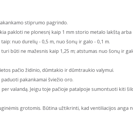
 pakankamo stiprumo pagrindo.
kia pakloti ne plonesnį kaip 1 mm storio metalo lakštą arba 
taip: nuo durelių - 0,5 m, nuo šonų ir galo - 0,1 m.
 turi būti ne mažesnis kaip 1,25 m; atstumas nuo šonų ir gal
ietos pačio židinio, dūmtakio ir dūmtraukio valymui.
a paduoti pakankamai šviežio oro.
o per valandą. Jeigu toje pačioje patalpoje sumontuoti kiti š
ginėmis grotomis. Būtina užtikrinti, kad ventiliacijos anga ne