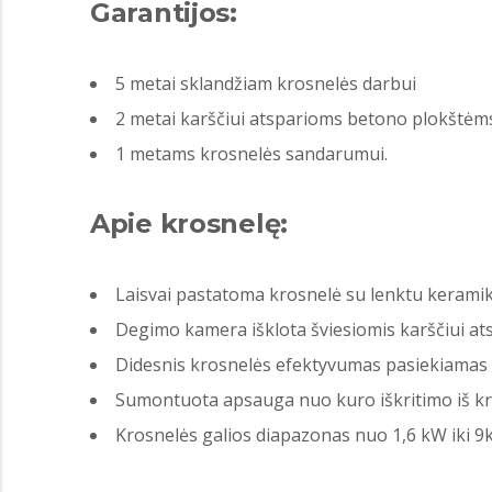
Garantijos:
5 metai sklandžiam krosnelės darbui
2 metai karščiui atsparioms betono plokštėm
1 metams krosnelės sandarumui.
Apie krosnelę:
Laisvai pastatoma krosnelė su lenktu keramiki
Degimo kamera išklota šviesiomis karščiui ats
Didesnis krosnelės efektyvumas pasiekiamas 
Sumontuota apsauga nuo kuro iškritimo iš kr
Krosnelės galios diapazonas nuo 1,6 kW iki 9k