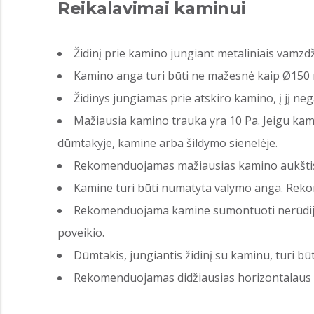
Reikalavimai kaminui
Židinį prie kamino jungiant metaliniais vamzdž
Kamino anga turi būti ne mažesnė kaip Ø150
Židinys jungiamas prie atskiro kamino, į jį nega
Mažiausia kamino trauka yra 10 Pa. Jeigu kam
dūmtakyje, kamine arba šildymo sienelėje.
Rekomenduojamas mažiausias kamino aukštis yr
Kamine turi būti numatyta valymo anga. Rekom
Rekomenduojama kamine sumontuoti nerūdija
poveikio.
Dūmtakis, jungiantis židinį su kaminu, turi būt
Rekomenduojamas didžiausias horizontalaus d