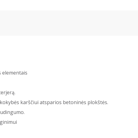
os elementais
erjerą.
okybės karščiui atsparios betoninės plokštės.
naudingumo.
ginimui