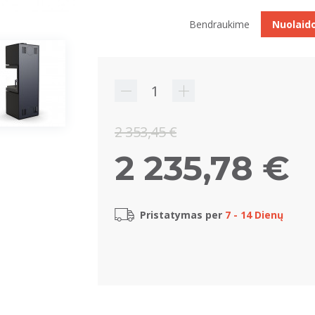
Bendraukime
Nuolaid
2 353,45 €
2 235,78 €
Pristatymas per
7 - 14 Dienų