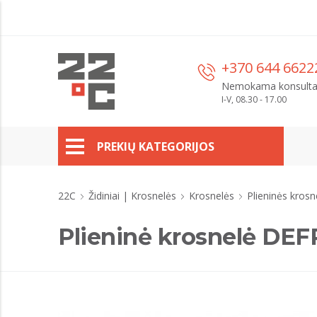
+370 644 6622
Nemokama konsulta
I-V, 08.30 - 17.00
PREKIŲ KATEGORIJOS
22C
Židiniai | Krosnelės
Krosnelės
Plieninės kros
Plieninė krosnelė DE