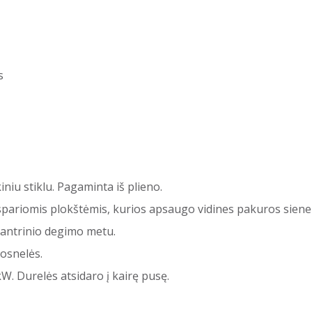
s
niu stiklu. Pagaminta iš plieno.
pariomis plokštėmis, kurios apsaugo vidines pakuros sienele
antrinio degimo metu.
osnelės.
W. Durelės atsidaro į kairę pusę.