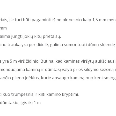
iais, jie turi būti pagaminti iš ne plonesnio kaip 1,5 mm meta
 mm.
lima jungti jokių kitų prietaisų.
ino trauka yra per didelė, galima sumontuoti dūmų sklendę a
a 5 m virš židinio. Būtina, kad kaminas viršytų aukščiausią
enduojama kaminą ir dūmtakį valyti prieš šildymo sezoną ir
nčio plieno įdėklus, kurie apsaugo kaminą nuo kenksmin
i kuo trumpesnis ir kilti kamino kryptimi.
ūmtakio ilgis iki 1 m.