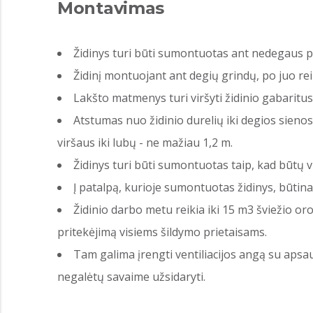
Montavimas
Židinys turi būti sumontuotas ant nedegaus
Židinį montuojant ant degių grindų, po juo rei
Lakšto matmenys turi viršyti židinio gabaritus 
Atstumas nuo židinio durelių iki degios sienos
viršaus iki lubų - ne mažiau 1,2 m.
Židinys turi būti sumontuotas taip, kad būtų v
Į patalpą, kurioje sumontuotas židinys, būtin
Židinio darbo metu reikia iki 15 m3 šviežio or
pritekėjimą visiems šildymo prietaisams.
Tam galima įrengti ventiliacijos angą su apsau
negalėtų savaime užsidaryti.