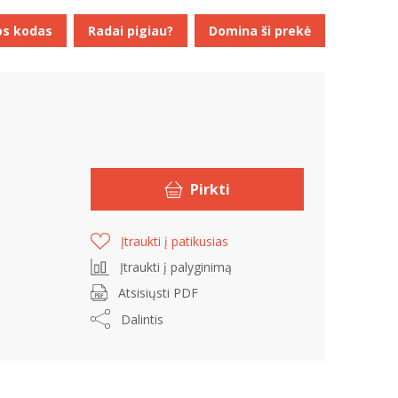
os kodas
Radai pigiau?
Domina ši prekė
Pirkti
Įtraukti į patikusias
Įtraukti į palyginimą
Atsisiųsti PDF
Dalintis