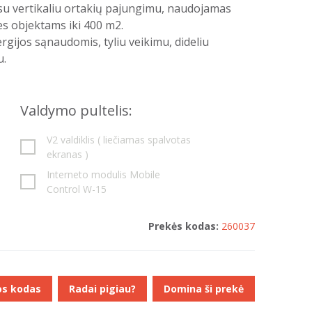
su vertikaliu ortakių pajungimu, naudojamas
ies objektams iki 400 m2.
gijos sąnaudomis, tyliu veikimu, dideliu
u.
Valdymo pultelis:
V2 valdiklis ( liečiamas spalvotas
ekranas )
Interneto modulis Mobile
Control W-15
Prekės kodas:
260037
os kodas
Radai pigiau?
Domina ši prekė