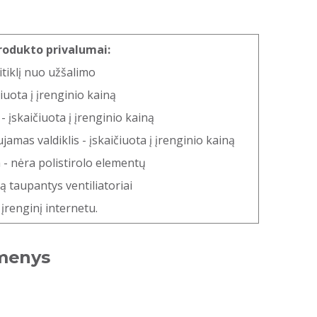
rodukto privalumai:
itiklį nuo užšalimo
čiuota į įrenginio kainą
 įskaičiuota į įrenginio kainą
ujamas valdiklis - įskaičiuota į įrenginio kainą
a - nėra polistirolo elementų
ą taupantys ventiliatoriai
įrenginį internetu.
menys