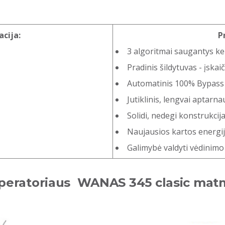
cija:
P
3 algoritmai saugantys ke
Pradinis šildytuvas - įskai
Automatinis 100% Bypass -
Jutiklinis, lengvai aptarna
Solidi, nedegi konstrukcij
Naujausios kartos energij
Galimybė valdyti vėdinimo 
peratoriaus WANAS 345 clasic mat