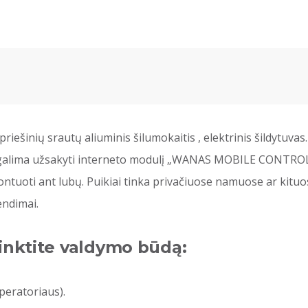
iešinių srautų aliuminis šilumokaitis , elektrinis šildytuva
klio galima užsakyti interneto modulį „WANAS MOBILE CONTRO
uoti ant lubų. Puikiai tinka privačiuose namuose ar kituose
endimai.
inktite valdymo būdą:
uperatoriaus).