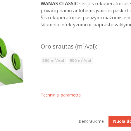
WANAS CLASSIC
serijos rekuperatorius 
privačių namų ar kitiems įvairios paskirt
Šis rekuperatorius pasižymi mažomis ener
šiluminiu efektyvumu ir paprastu valdym
Oro srautas (m³/val):
380 m³/val
900 m³/val
Techniniai parametrai
Bendraukime
Nuolaid