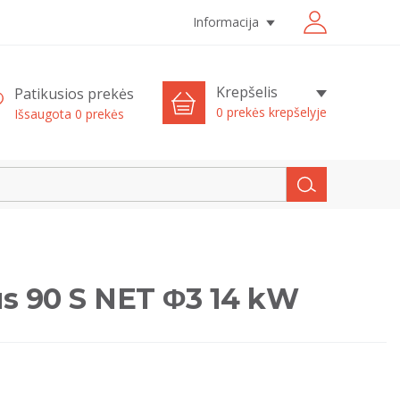
Informacija
Krepšelis
Patikusios prekės
0 prekės krepšelyje
Išsaugota
0
prekės
us 90 S NET Φ3 14 kW