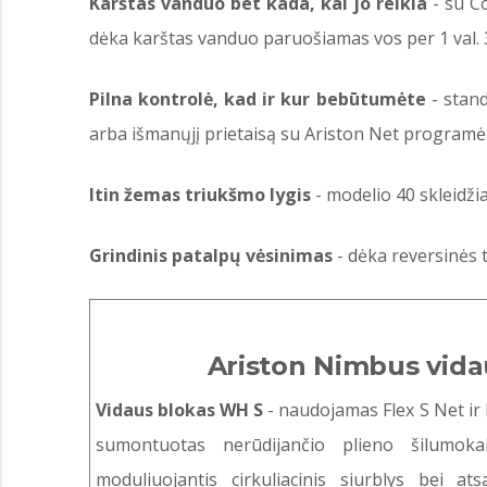
Karštas vanduo bet kada, kai jo reikia
- su Co
dėka karštas vanduo paruošiamas vos per 1 val. 
Pilna kontrolė, kad ir kur bebūtumėte
- stand
arba išmanųjį prietaisą su Ariston Net programėl
Itin žemas triukšmo lygis
- modelio 40 skleidžia
Grindinis patalpų vėsinimas
- dėka reversinės t
Ariston Nimbus vida
Vidaus blokas WH S
- naudojamas Flex S Net ir 
sumontuotas nerūdijančio plieno šilumoka
moduliuojantis cirkuliacinis siurblys bei at