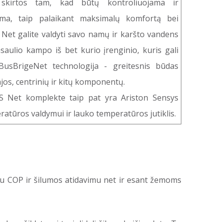
 skirtos tam, kad būtų kontroliuojama ir
ema, taip palaikant maksimalų komfortą bei
 Net galite valdyti savo namų ir karšto vandens
saulio kampo iš bet kurio įrenginio, kuris gali
. BusBrigeNet technologija - greitesnis būdas
ajos, centrinių ir kitų komponentų.
S Net komplekte taip pat yra Ariston Sensys
tūros valdymui ir lauko temperatūros jutiklis.
iu COP ir šilumos atidavimu net ir esant žemoms