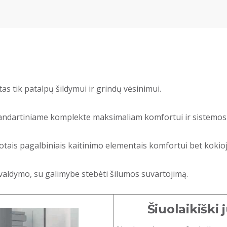
as tik patalpų šildymui ir grindų vėsinimui.
andartiniame komplekte maksimaliam komfortui ir sistemos ko
otais pagalbiniais kaitinimo elementais komfortui bet kokioje
valdymo, su galimybe stebėti šilumos suvartojimą.
Šiuolaikišk