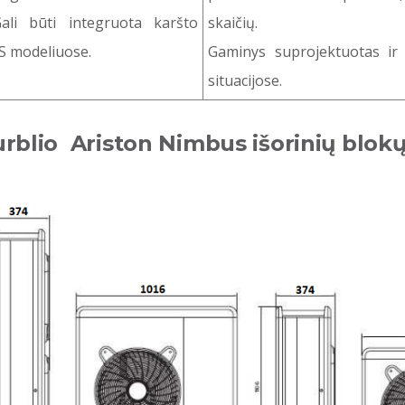
ali būti integruota karšto
skaičių.
 S modeliuose.
Gaminys suprojektuotas ir p
situacijose.
urblio Ariston Nimbus išorinių blo