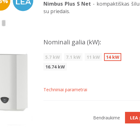
33%
Nimbus Plus S Net
- kompaktiškas šilum
su priedais.
Nominali galia (kW):
5.7 kW
7.1 kW
11 kW
14 kW
16.74 kW
Techniniai parametrai
Bendraukime
LEA