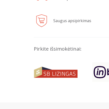
Saugus apsipirkimas
Pirkite išsimokėtinai: