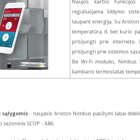
Naujos kartos funkcijos
reguliuojama šildymo sist
taupant energiją. Su Ariston
temperatūrą iš bet kurio pa
prisijungti prie interneto
prisijungti prie sistemos sąs
Be Wi-Fi modulio, Nimbus 
kambario termostatas tempera
s sąlygomis
- naujasis Ariston Nimbus pasižymi labai didel
 sezoninis SCOP - 4.86.