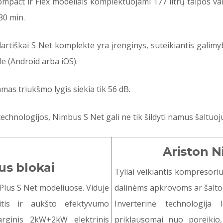
mpact ir Flex modeliais komplektuojami 177 litrų talpos vand
30 min.
artiškai S Net komplekte yra įrenginys, suteikiantis galimy
e (Android arba iOS).
mas triukšmo lygis siekia tik 56 dB.
echnologijos, Nimbus S Net gali ne tik šildyti namus šaltuoju
Ariston N
us blokai
Tyliai veikiantis kompresoriu
Plus S Net modeliuose. Viduje
dalinėms apkrovoms ar šalto 
itis ir aukšto efektyvumo
Inverterinė technologija
sarginis 2kW+2kW elektrinis
priklausomai nuo poreikio,