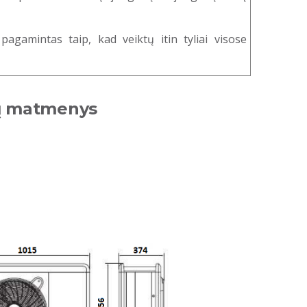
agamintas taip, kad veiktų itin tyliai visose
kų matmenys