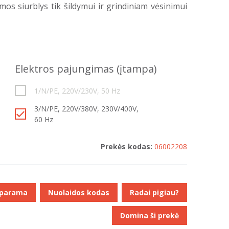
os siurblys tik šildymui ir grindiniam vėsinimui
Elektros pajungimas (įtampa)
1/N/PE, 220V/230V, 50 Hz
3/N/PE, 220V/380V, 230V/400V,
60 Hz
Prekės kodas:
06002208
 parama
Nuolaidos kodas
Radai pigiau?
Domina ši prekė