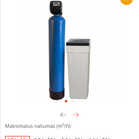
Maksimalus našumas (m³/h):