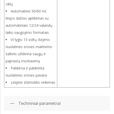
ciklų
Automatinis 50/60 Hz
linijos dažnio aptikimas su
automatiniais 12/24 valandų
laiko saugojimo formatais
VI lygio 15 voltų išėjimo
nuolatinės srovės maitinimo
šaltinis užtikrina saugų ir
paprastą montavimą
Patikima ir patikrinta
nuolatinės srovės pavara
Linijinis stūmoklio veikimas
Techniniai parametrai