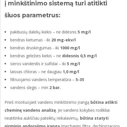
į minkštinimo sistemą turi atitikti
šiuos parametrus:
pakibusių dalelių kiekis – ne didesnis
5 mg/l
bendras kietumas - iki
20 mg-ekv/l
bendras druskingumas - iki
1000 mg/l
bendras geležies kiekis – ne
didesnis 0,5 mg/l
sieros vandenilis ir sulfidai – iki
5 mg/l
laisvas chloras – ne daugiau
1,0 mg/l
filtruojamo vandens temperatūra –
5-35
vandens slėgis – min
2 bar.
Prieš montuojant vandens minkštinimo įrangą
būtina atlikti
cheminę vandens analizę
. Jei vandens kokybės rodikliai
neatitinka aukščiau pateiktų reikalavimų,
būtina statyti
pirminio apdorojimo įrangą
(mechaninį filtrą, dechlorizacijos