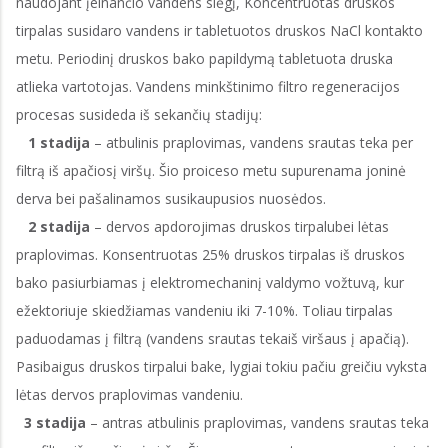
naudojant įeinančio vandens slėgį, Koncentruotas druskos
tirpalas susidaro vandens ir tabletuotos druskos NaCl kontakto
metu. Periodinį druskos bako papildymą tabletuota druska
atlieka vartotojas. Vandens minkštinimo filtro regeneracijos
procesas susideda iš sekančių stadijų:
1 stadija
– atbulinis praplovimas, vandens srautas teka per
filtrą iš apačiosį viršų. Šio proiceso metu supurenama joninė
derva bei pašalinamos susikaupusios nuosėdos.
2 stadija
– dervos apdorojimas druskos tirpalubei lėtas
praplovimas. Konsentruotas 25% druskos tirpalas iš druskos
bako pasiurbiamas į elektromechaninį valdymo vožtuvą, kur
ežektoriuje skiedžiamas vandeniu iki 7-10%. Toliau tirpalas
paduodamas į filtrą (vandens srautas tekaiš viršaus į apačią).
Pasibaigus druskos tirpalui bake, lygiai tokiu pačiu greičiu vyksta
lėtas dervos praplovimas vandeniu.
3 stadija
– antras atbulinis praplovimas, vandens srautas teka