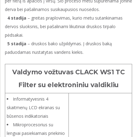
per filtrą iš apačios į viršų. Šio proceso metu supurenama joninė
derva bei pašalinamos susikaupusios nuosėdos.
4 stadija
– greitas praplovimas, kurio metu sutankinamas
dervos sluoksnis, bei pašalinami likutiniai druskos tirpalo
pėdsakai.
5 stadija
– druskos bako užpildymas. Į druskos baką
paduodamas nustatytas vandens kiekis.
Valdymo vožtuvas CLACK WS1 TC
Filter su elektroniniu valdikliu
Informatyvesnis 4
skaitmenų LCD ekranas su
būsenos indikatoriais
Mikroprocesorius su
lengvai pasiekiamais priekinio