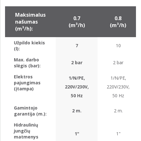
Maksimalus
0.7
0.8
našumas
(m³/h)
(m³/h)
(m³/h):
Užpildo kiekis
7
10
(l):
Max. darbo
2 bar
2 bar
slėgis (bar):
Elektros
1/N/PE,
1/N/PE,
pajungimas
220V/230V,
220V/230V,
(įtampa)
50 Hz
50 Hz
Gamintojo
2 m.
2 m.
garantija (m.):
Hidraulinių
jungčių
1"
1"
matmenys