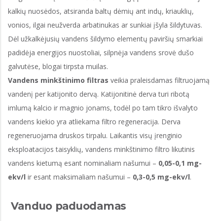
kalkių nuosėdos, atsiranda baltų dėmių ant indų, kriauklių,
vonios, ilgai neužverda arbatinukas ar sunkiai įšyla šildytuvas.
Dėl užkalkėjusių vandens šildymo elementų paviršių smarkiai
padidėja energijos nuostoliai, silpnėja vandens srovė dušo
galvutėse, blogai tirpsta muilas.
Vandens minkštinimo filtras
veikia praleisdamas filtruojamą
vandenį per katijonito dervą. Katijonitinė derva turi ribotą
imlumą kalcio ir magnio jonams, todėl po tam tikro išvalyto
vandens kiekio yra atliekama filtro regeneracija. Derva
regeneruojama druskos tirpalu. Laikantis visų įrenginio
eksploatacijos taisyklių, vandens minkštinimo filtro likutinis
vandens kietumą esant nominaliam našumui –
0,05-0,1 mg-
ekv/l
ir esant maksimaliam našumui –
0,3-0,5 mg-ekv/l
.
Vanduo paduodamas