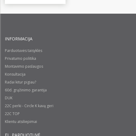
INFORMACIJA
Parduotuvės taisyklės
Privatumo politika
Montavimo paslaugos
Konsultacija
Radai kitur pigiau?
60d. grąžinimo garantija
DUK
22C perki - Circle K kavą geri
22C TOP
Klientu atsiliepimai
EL. PARDUOTUVĖ