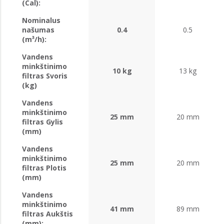
(Cal):
Nominalus
našumas
0.4
0.5
(m³/h):
Vandens
minkštinimo
10 kg
13 kg
filtras Svoris
(kg)
Vandens
minkštinimo
25 mm
20 mm
filtras Gylis
(mm)
Vandens
minkštinimo
25 mm
20 mm
filtras Plotis
(mm)
Vandens
minkštinimo
41 mm
89 mm
filtras Aukštis
(mm):