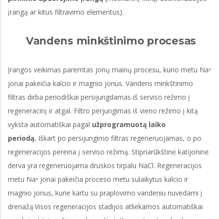
įrangą ar kitus filtravimo elementus).
Vandens minkštinimo procesas
Įrangos veikimas paremtas jonų mainų procesu, kurio metu Na⁺
jonai pakeičia kalcio ir magnio jonus. Vandens minkštinimo
filtras dirba periodiškai persijungdamas iš serviso režimo į
regeneracinį ir atgal. Filtro perjungimas iš vieno režimo į kitą
vyksta automatiškai pagal
užprogramuotą laiko
periodą.
Iškart po persijungimo filtras regeneruojamas, o po
regeneracijos pereina į serviso režimą. Stipriarūkštinė katijoninė
derva yra regeneruojama druskos tirpalu NaCl. Regeneracijos
metu Na⁺ jonai pakeičia proceso metu sulaikytus kalcio ir
magnio jonus, kurie kartu su praplovimo vandeniu nuvedami į
drenažą.Visos regeneracijos stadijos atliekamos automatiškai