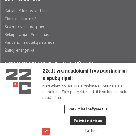
Katilai | Šilumos siurbliai
Židiniai | Krosnelės
Šildymo sistemos priedai
Rekuperacija | Vėdinimas
Vandens ir nuotekų sistemos
Žalioji energetika
NEPRALEISKITE 22С YPATINGŲ PASIŪLYMŲ:
22c.lt yra naudojami trys pagrindiniai
slapukų tipai:
Prenumeruoti
Naršydami toliau Jūs sutinkate su būtinaisiais
slapukais. Taip pat galite sutikti ir su kitų slapukų
Perskaičiau ir sutinku su 22C
Privatumo politika
naudojimu.
Patvirtinti pažymėtus
22C SOCIALINIUOSE TINKLUOSE:
Patvirtinti visus
Būtini