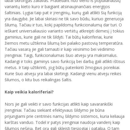
labai skirtingas žaliavas. Pradedant nuo vieno iš populiariausių
variantų kieto kuro ir baigiant atsinaujinančiais energijos
šaltiniais. Lygiai taip pat ir įrenginių, kurių gali atlikti šią funkciją
yra daugybė. Jie labai skiriasi ne tik savo būdu, kuriuo generuoja
šilumą. Tačiau ir tuo, kokį papildomą funkcionalumą dar turi. O
ieškant universaliausio varianto vertėtų atkreipti dėmesį į tokius
gaminius, kurie gali ne tik šildyti. Tai būtų kaloriferiai, kurie
žiemos metu užtikrina šilumą bei palaiko pastovią temperatūra.
Tačiau vasarą jie gali tarnauti ir kaip vėsinimo bei vėdinimo
įrenginiai. Taigi, funkcionalumas šiuo atveju yra maksimalus.
Kadangi ir toks gaminys savo funkciją bei darbą gali atlikti ištisus
metus. Ir taip užtikrinti, jog būtų patenkinti žmogaus poreikiai.
Kurie šiuo atveju yra labai skirtingi. Kadangi vienu atveju reikės
šilumos, o kitu bus reikalingas šaltis.
Kaip veikia kaloriferiai?
Nors jie gali veikti ir savo funkcijas atlikti kaip savarankiški
įrenginiai. Tačiau siekiant efektyvaus šildymo jie būna
prijungiami prie centrinės namų šildymo sistemos, kuria keliauja
karštas vanduo. Todėl ir patys įrenginiai naudoja vandenį kaip
šilumos nešėją. Bet orą gali skleisti tiesiogiai į patalpą. O tam