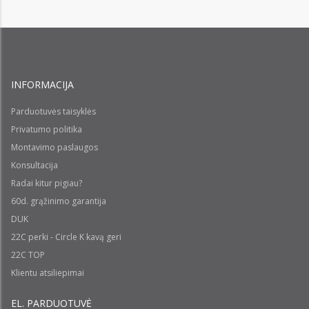
INFORMACIJA
Parduotuvės taisyklės
Privatumo politika
Montavimo paslaugos
Konsultacija
Radai kitur pigiau?
60d. grąžinimo garantija
DUK
22C perki - Circle K kavą geri
22C TOP
Klientu atsiliepimai
EL. PARDUOTUVĖ