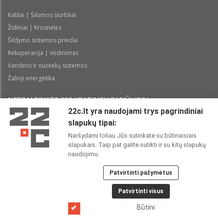
Katilai | Šilumos siurbliai
Židiniai | Krosnelės
Šildymo sistemos priedai
Rekuperacija | Vėdinimas
Vandens ir nuotekų sistemos
Žalioji energetika
NEPRALEISKITE 22С YPATINGŲ PASIŪLYMŲ:
22c.lt yra naudojami trys pagrindiniai
slapukų tipai:
Prenumeruoti
Naršydami toliau Jūs sutinkate su būtinaisiais
slapukais. Taip pat galite sutikti ir su kitų slapukų
Perskaičiau ir sutinku su 22C
Privatumo politika
naudojimu.
Patvirtinti pažymėtus
22C SOCIALINIUOSE TINKLUOSE:
Patvirtinti visus
Būtini