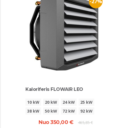
-27%
Kaloriferis FLOWAIR LEO
10 kW
20 kW
24 kW
25 kW
38 kW
50 kW
72 kW
92 kW
Nuo 350,00 €
465,85 €