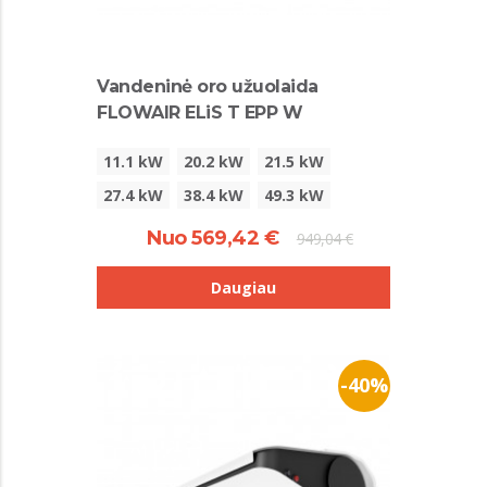
Vandeninė oro užuolaida
FLOWAIR ELiS T EPP W
11.1 kW
20.2 kW
21.5 kW
27.4 kW
38.4 kW
49.3 kW
Nuo 569,42 €
949,04 €
Daugiau
-40%