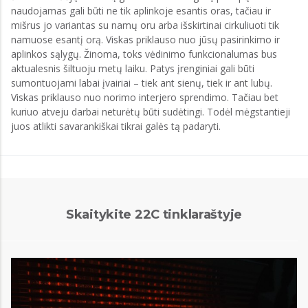
naudojamas gali būti ne tik aplinkoje esantis oras, tačiau ir
mišrus jo variantas su namų oru arba išskirtinai cirkuliuoti tik
namuose esantį orą. Viskas priklauso nuo jūsų pasirinkimo ir
aplinkos sąlygų. Žinoma, toks vėdinimo funkcionalumas bus
aktualesnis šiltuoju metų laiku. Patys įrenginiai gali būti
sumontuojami labai įvairiai – tiek ant sienų, tiek ir ant lubų.
Viskas priklauso nuo norimo interjero sprendimo. Tačiau bet
kuriuo atveju darbai neturėtų būti sudėtingi. Todėl mėgstantieji
juos atlikti savarankiškai tikrai galės tą padaryti.
Skaitykite 22C tinklaraštyje