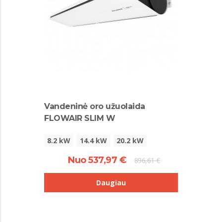
Vandeninė oro užuolaida
FLOWAIR SLIM W
8.2 kW
14.4 kW
20.2 kW
Nuo 537,97 €
896,61 €
Daugiau