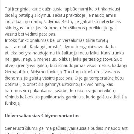
Tai įrenginiai, kurie dažniausiai apibūdinami kaip tinkamiausi
didelių patalpų šildymui. Tačiau praktikoje jie naudojami ir
individualiųjų namų šildymui. Be to, jie gali atlikti netgi kelias
skirtingas funkcijas. Kuomet nėra šilumos poreikio, jie gali
vėsinti bei vėdinti patalpas.
Ir toks funkcionalumas bei universalumas tikrai turėtų
pasitarnauti. Kadangi įprasti šildymo įrenginiai savo darbą
atlieka bei yra naudojama tik šaltuoju metų laiku. Kuris trunka
ne ilgiau, negu 6 mėnesius, o likusį laiką jie tiesiog stovi. Šiuo
atveju įrenginys galėtų būti išnaudojamas visus metus, kadangi
žiemą atliktų šildymo funkciją. Tuo tarpu karštomis vasaros
dienomis jis galėtų vėsinti patalpas. O jeigu temperatūra būtų
optimali, tuomet šis gaminys užtikrintų tik vėdinimą, kas
namams yra pakankamai svarbu. Ir tokiu atveju nereikėtų
rūpintis kažkokiais papildomais gaminiais, kurie galėtų atlikti šią
funkciją.
Universaliausias šildymo variantas
Generuoti šilumą galima pačiais įvairiausiais būdais ir naudojant