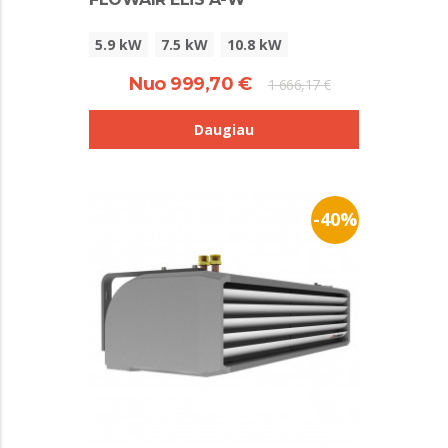
5.9 kW
7.5 kW
10.8 kW
Nuo 999,70 €
1 666,17 €
Daugiau
-40%