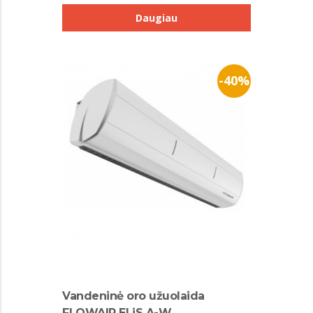
Daugiau
-40%
Vandeninė oro užuolaida
FLOWAIR ELiS A-W