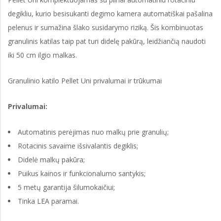
degikliu, kurio besisukanti degimo kamera automatiškai pašalina
pelenus ir sumažina šlako susidarymo riziką. Šis kombinuotas
granulinis katilas taip pat turi didelę pakūrą, leidžiančią naudoti
iki 50 cm ilgio malkas.
Granulinio katilo Pellet Uni privalumai ir trūkumai
Privalumai:
Automatinis perėjimas nuo malkų prie granulių;
Rotacinis savaime išsivalantis degiklis;
Didelė malkų pakūra;
Puikus kainos ir funkcionalumo santykis;
5 metų garantija šilumokaičiui;
Tinka LEA paramai.