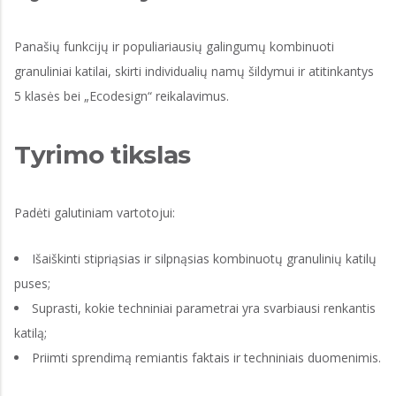
Panašių funkcijų ir populiariausių galingumų kombinuoti
granuliniai katilai, skirti individualių namų šildymui ir atitinkantys
5 klasės bei „Ecodesign“ reikalavimus.
Tyrimo tikslas
Padėti galutiniam vartotojui:
Išaiškinti stipriąsias ir silpnąsias kombinuotų granulinių katilų
puses;
Suprasti, kokie techniniai parametrai yra svarbiausi renkantis
katilą;
Priimti sprendimą remiantis faktais ir techniniais duomenimis.