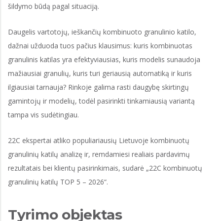
šildymo būdą pagal situaciją.
Daugelis vartotojų, ieškančių kombinuoto granulinio katilo,
dažnai užduoda tuos pačius klausimus: kuris kombinuotas
granulinis katilas yra efektyviausias, kuris modelis sunaudoja
mažiausiai granulių, kuris turi geriausią automatiką ir kuris
ilgiausiai tarnauja? Rinkoje galima rasti daugybę skirtingų
gamintojų ir modelių, todėl pasirinkti tinkamiausią variantą
tampa vis sudėtingiau.
22C ekspertai atliko populiariausių Lietuvoje kombinuotų
granulinių katilų analizę ir, remdamiesi realiais pardavimų
rezultatais bei klientų pasirinkimais, sudarė „22C kombinuotų
granulinių katilų TOP 5 – 2026“.
Tyrimo objektas