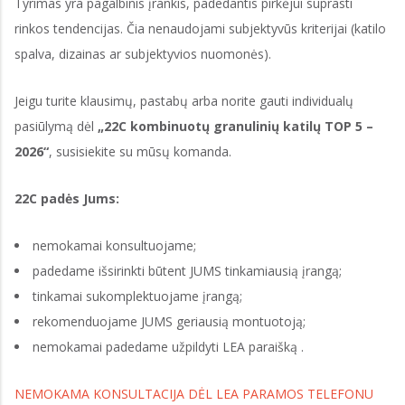
Tyrimas yra pagalbinis įrankis, padedantis pirkėjui suprasti
rinkos tendencijas. Čia nenaudojami subjektyvūs kriterijai (katilo
spalva, dizainas ar subjektyvios nuomonės).
Jeigu turite klausimų, pastabų arba norite gauti individualų
pasiūlymą dėl
„22C kombinuotų granulinių katilų TOP 5 –
2026“
, susisiekite su mūsų komanda.
22C padės Jums:
nemokamai konsultuojame;
padedame išsirinkti būtent JUMS tinkamiausią įrangą;
tinkamai sukomplektuojame įrangą;
rekomenduojame JUMS geriausią montuotoją;
nemokamai padedame užpildyti LEA paraišką .
NEMOKAMA KONSULTACIJA DĖL LEA PARAMOS TELEFONU