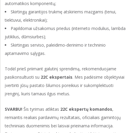
automatikos komponentų;
Skirtingą garantijos trukmę atskiriems mazgams (tenui,
tiektuvui, elektronikai);
Papildomai užsakomus priedus (interneto modulius, lambda
jutiklius, dūmsiurbes);
Skirtingas serviso, paleidimo-derinimo ir techninio
aptarnavimo sąlygas.
Todėl prieš priimant galutinį sprendimą, rekomenduojame
pasikonsultuoti su
22C ekspertais
. Mes padėsime objektyviai
įvertinti jūsų pastato šilumos poreikius ir sukomplektuoti
įrenginį, kuris tarnaus ilgus metus.
SVARBU!
Šis tyrimas atliktas
22C ekspertų komandos
,
remiantis realiais pardavimų rezultatais, oficialiais gamintojų
techniniais duomenimis bei laisvai prieinama informacija.