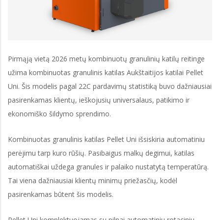
Pirmąją vietą 2026 metų kombinuotų granulinių katilų reitinge
užima kombinuotas granulinis katilas Aukštaitijos katilai Pellet
Uni. Šis modelis pagal 22C pardavimų statistiką buvo dažniausiai
pasirenkamas klientų, ieškojusių universalaus, patikimo ir
ekonomiško šildymo sprendimo.
Kombinuotas granulinis katilas Pellet Uni išsiskiria automatiniu
perėjimu tarp kuro rūšių. Pasibaigus malkų degimui, katilas
automatiškai uždega granules ir palaiko nustatytą temperatūrą.
Tai viena dažniausiai klientų minimų priežasčių, kodėl
pasirenkamas būtent šis modelis.
Pellet Uni komplektuojamas su pilnai automatiniu rotaciniu