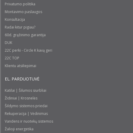
Privatumo politika
Montavimo paslaugos
Konsultacija
Radai kitur pigiau?
60d. grąžinimo garantija
DUK
22C perki - Circle K kavą geri
22C TOP
Klientu atsiliepimai
EL. PARDUOTUVĖ
Katilai | Šilumos siurbliai
Židiniai | Krosnelės
Šildymo sistemos priedai
Rekuperacija | Vėdinimas
Vandens ir nuotekų sistemos
Žalioji energetika