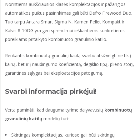
Norintiems aukščiausios klasės komplektacijos ir pažangios
automatikos puikus pasirinkimas gali būti Defro Firewood Duo.
Tuo tarpu Antara Smart Sigma N, Kamen Pellet Kompakt ir
Kalvis 8-10DG yra geri sprendimai ieškantiems konkretiems
poreikiams pritaikyto kombinuoto granulinio katilo.
Renkantis kombinuotą granulinį katilą svarbu atsižvelgti ne tik į
kainą, bet ir į naudingumo koeficientą, degiklio tipą, plieno storį,
garantines sąlygas bei eksploatacijos patogumą.
Svarbi informacija pirkėjui!
Verta paminėti, kad dauguma tyrime dalyvavusių
kombinuotų
granulinių katilų
modelių turi:
Skirtingas komplektacijas, kuriose gali būti skirtingų