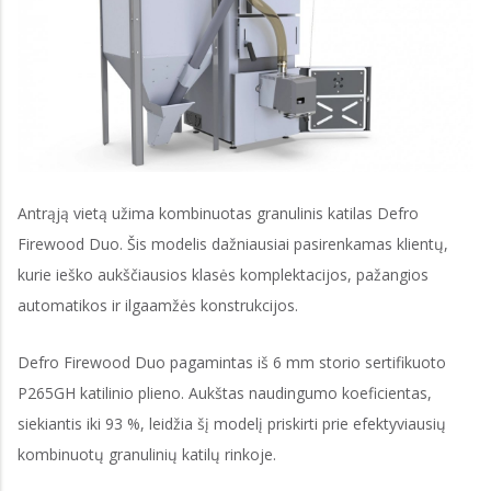
Antrąją vietą užima kombinuotas granulinis katilas Defro
Firewood Duo. Šis modelis dažniausiai pasirenkamas klientų,
kurie ieško aukščiausios klasės komplektacijos, pažangios
automatikos ir ilgaamžės konstrukcijos.
Defro Firewood Duo pagamintas iš 6 mm storio sertifikuoto
P265GH katilinio plieno. Aukštas naudingumo koeficientas,
siekiantis iki 93 %, leidžia šį modelį priskirti prie efektyviausių
kombinuotų granulinių katilų rinkoje.