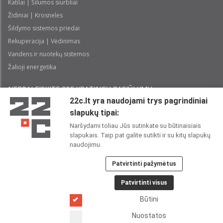
Katilai | Šilumos siurbliai
Židiniai | Krosnelės
Šildymo sistemos priedai
Rekuperacija | Vėdinimas
Vandens ir nuotekų sistemos
Žalioji energetika
NEPRALEISKITE 22С YPATINGŲ PASIŪLYMŲ:
22c.lt yra naudojami trys pagrindiniai
slapukų tipai:
Prenumeruoti
Naršydami toliau Jūs sutinkate su būtinaisiais
slapukais. Taip pat galite sutikti ir su kitų slapukų
Perskaičiau ir sutinku su 22C
Privatumo politika
naudojimu.
Patvirtinti pažymėtus
22C SOCIALINIUOSE TINKLUOSE:
Patvirtinti visus
Būtini
Nuostatos