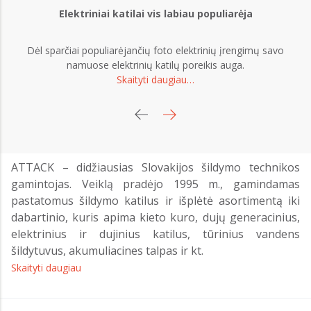
Elektriniai katilai vis labiau populiarėja
Dėl sparčiai populiarėjančių foto elektrinių įrengimų savo
Pa
namuose elektrinių katilų poreikis auga.
Skaityti daugiau…
ATTACK – didžiausias Slovakijos šildymo technikos
gamintojas. Veiklą pradėjo 1995 m., gamindamas
pastatomus šildymo katilus ir išplėtė asortimentą iki
dabartinio, kuris apima kieto kuro, dujų generacinius,
elektrinius ir dujinius katilus, tūrinius vandens
šildytuvus, akumuliacines talpas ir kt.
Skaityti daugiau