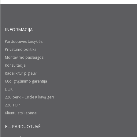
INFORMACIJA
Parduotuvės taisyklės
Privatumo politika
Montavimo paslaugos
Konsultacija
Radai kitur pigiau?
60d. grąžinimo garantija
DUK
22C perki - Circle K kavą geri
22C TOP
Klientu atsiliepimai
EL. PARDUOTUVĖ