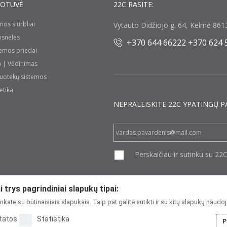
UOTUVĖ
22C RASITE:
umos siurbliai
Vytauto Didžiojo g. 64, Kelmė 8613
rosnelės
+370 644 66222 +370 624 
temos priedai
a | Vėdinimas
nuotekų sistemos
etika
NEPRALEISKITE 22С YPATINGŲ P
Perskaičiau ir sutinku su 22
 trys pagrindiniai slapukų tipai:
kate su būtinaisiais slapukais. Taip pat galite sutikti ir su kitų slapukų naudo
tatos
Statistika
Copyright 2026
P