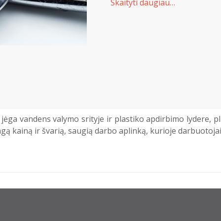
Skaityti daugiau…
 jėga vandens valymo srityje ir plastiko apdirbimo lydere, pl
 kainą ir švarią, saugią darbo aplinką, kurioje darbuotoja