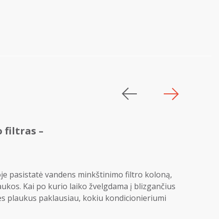
filtras –
e pasistatė vandens minkštinimo filtro koloną,
aukos. Kai po kurio laiko žvelgdama į blizgančius
ės plaukus paklausiau, kokiu kondicionieriumi