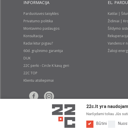
INFORMACIJA
EL. PARD
Parduotuvės taisyklės
Katilai | Šil
Privatumo politika
Židiniai | K
Montavimo paslaugos
Šildymo sis
Konsultacija
Rekuperacij
Radai kitur pigiau?
Vandens ir 
60d. grąžinimo garantija
Žalioji energ
DUK
22C perki - Circle K kavą geri
22C TOP
Klientu atsiliepimai
22c.lt yra naudojami
Naršydami toliau Jūs sutin
Būtini
Nuos