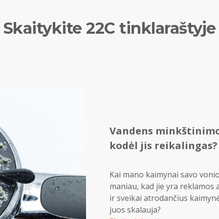
Skaitykite 22C tinklaraštyje
Vandens minkštinimo 
kodėl jis reikalingas?
Kai mano kaimynai savo vonioj
maniau, kad jie yra reklamos 
ir sveikai atrodančius kaimyn
juos skalauja?