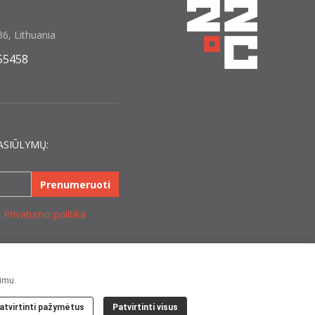
6, Lithuania
55458
ASIŪLYMŲ:
Prenumeruoti
C
Privatumo politika
jimu.
atvirtinti pažymėtus
Patvirtinti visus