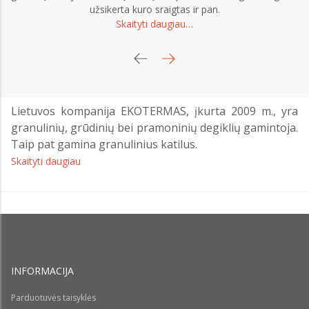
s
užsikerta kuro sraigtas ir pan.
g
Skaityti daugiau…
Lietuvos kompanija EKOTERMAS, įkurta 2009 m., yra
granulinių, grūdinių bei pramoninių degiklių gamintoja.
Taip pat gamina granulinius katilus.
Skaityti daugiau
INFORMACIJA
Parduotuvės taisyklės