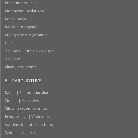
Privatumo politika
Montavimo paslaugos
Konsultacija
Radai kitur pigiau?
60d. grąžinimo garantija
DUK
22C perki - Circle K kavą geri
22C TOP
Klientu atsiliepimai
EL. PARDUOTUVĖ
Katilai | Šilumos siurbliai
Židiniai | Krosnelės
Šildymo sistemos priedai
Rekuperacija | Vėdinimas
Vandens ir nuotekų sistemos
Žalioji energetika