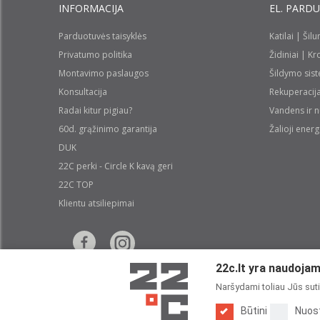
INFORMACIJA
EL. PARD
Parduotuvės taisyklės
Katilai | Šil
Privatumo politika
Židiniai | K
Montavimo paslaugos
Šildymo sis
Konsultacija
Rekuperacij
Radai kitur pigiau?
Vandens ir 
60d. grąžinimo garantija
Žalioji energ
DUK
22C perki - Circle K kavą geri
22C TOP
Klientu atsiliepimai
22c.lt yra naudojami
Naršydami toliau Jūs sutin
Būtini
Nuos