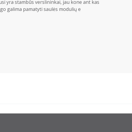
ausi yra stambūs verslininkai, jau kone ant kas
go galima pamatyti saulės modulių e