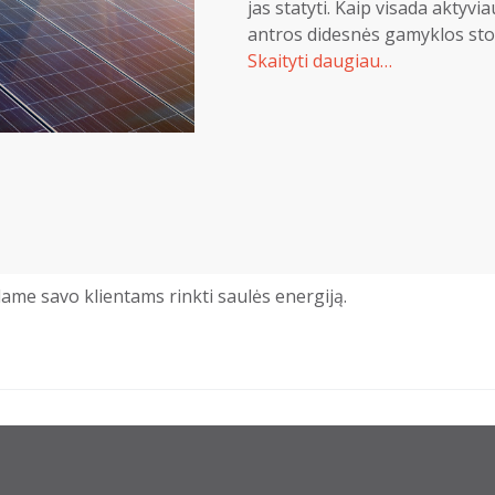
jas statyti. Kaip visada aktyvi
antros didesnės gamyklos sto
Skaityti daugiau…
dame savo klientams rinkti saulės energiją.