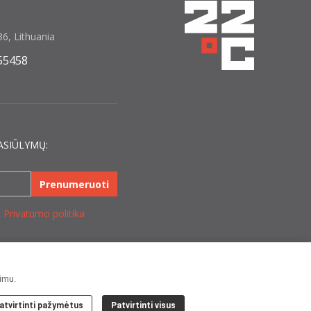
6, Lithuania
55458
ASIŪLYMŲ:
Prenumeruoti
C
Privatumo politika
jimu.
atvirtinti pažymėtus
Patvirtinti visus