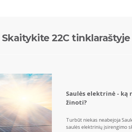
Skaitykite 22C tinklaraštyje
Saulės elektrinė - ką 
žinoti?
Turbūt niekas neabejoja Saulė
saulės elektrinių įsirengimo s