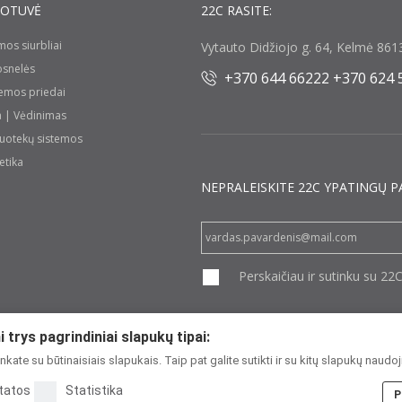
UOTUVĖ
22C RASITE:
umos siurbliai
Vytauto Didžiojo g. 64, Kelmė 8613
rosnelės
+370 644 66222 +370 624 
temos priedai
a | Vėdinimas
nuotekų sistemos
etika
NEPRALEISKITE 22С YPATINGŲ P
Perskaičiau ir sutinku su 22
 trys pagrindiniai slapukų tipai:
kate su būtinaisiais slapukais. Taip pat galite sutikti ir su kitų slapukų naudo
tatos
Statistika
Copyright 2026
P