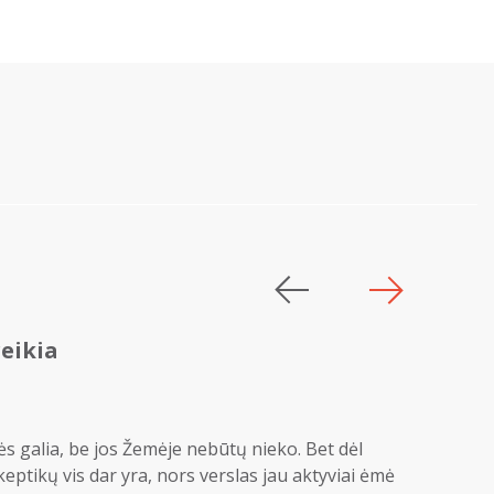
reikia
s galia, be jos Žemėje nebūtų nieko. Bet dėl
keptikų vis dar yra, nors verslas jau aktyviai ėmė