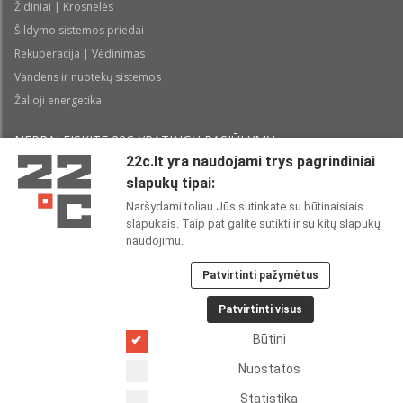
Židiniai | Krosnelės
Šildymo sistemos priedai
Rekuperacija | Vėdinimas
Vandens ir nuotekų sistemos
Žalioji energetika
NEPRALEISKITE 22С YPATINGŲ PASIŪLYMŲ:
22c.lt yra naudojami trys pagrindiniai
slapukų tipai:
Prenumeruoti
Naršydami toliau Jūs sutinkate su būtinaisiais
slapukais. Taip pat galite sutikti ir su kitų slapukų
Perskaičiau ir sutinku su 22C
Privatumo politika
naudojimu.
Patvirtinti pažymėtus
22C SOCIALINIUOSE TINKLUOSE:
Patvirtinti visus
Būtini
Nuostatos
Statistika