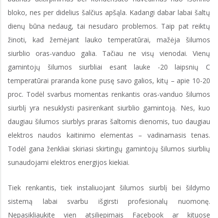
bloko, nes per didelius šalčius apšąla. Kadangi dabar labai šaltų
dienų būna nedaug, tai nesudaro problemos. Taip pat reiktų
žinoti, kad žemėjant lauko temperatūrai, mažėja šilumos
siurblio oras-vanduo galia. Tačiau ne visų vienodai. Vienų
gamintojų šilumos siurbliai esant lauke -20 laipsnių C
temperatūrai praranda kone pusę savo galios, kitų – apie 10-20
proc. Todėl svarbus momentas renkantis oras-vanduo šilumos
siurblį yra nesuklysti pasirenkant siurblio gamintoją. Nes, kuo
daugiau šilumos siurblys praras šaltomis dienomis, tuo daugiau
elektros naudos kaitinimo elementas – vadinamasis tenas.
Todėl gana ženkliai skiriasi skirtingų gamintojų šilumos siurblių
sunaudojami elektros energijos kiekiai.
Tiek renkantis, tiek instaliuojant šilumos siurblį bei šildymo
sistemą labai svarbu išgirsti profesionalų nuomonę.
Nepasikliaukite vien atsiliepimais Facebook ar kituose