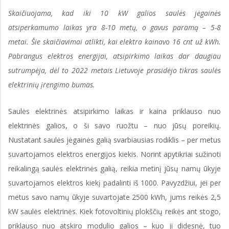
Skaičiuojama, kad iki 10 kW galios saulės jėgainės
atsiperkamumo laikas yra 8-10 metų, o gavus paramą – 5-8
metai. Šie skaičiavimai atlikti, kai elektra kainavo 16 cnt už kWh.
Pabrangus elektros energijai, atsipirkimo laikas dar daugiau
sutrumpėja, dėl to 2022 metais Lietuvoje prasidėjo tikras saulės
elektrinių įrengimo bumas.
Saulės elektrinės atsipirkimo laikas ir kaina priklauso nuo
elektrinės galios, o ši savo ruožtu – nuo jūsų poreikių.
Nustatant saulės jėgainės galią svarbiausias rodiklis – per metus
suvartojamos elektros energijos kiekis. Norint apytikriai sužinoti
reikalingą saulės elektrinės galią, reikia metinį jūsų namų ūkyje
suvartojamos elektros kiekį padalinti iš 1000. Pavyzdžiui, jei per
metus savo namų ūkyje suvartojate 2500 kWh, jums reikės 2,5
kW saulės elektrinės. Kiek fotovoltinių plokščių reikės ant stogo,
priklauso nuo atskiro modulio galios – kuo ji didesnė, tuo