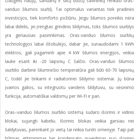
Daugelis naujų, sandarių ir šiltų būstų savininkų renkasi oras-
vanduo šilumos siurblį. Tai optimalus variantas tiek pradinės
investicijos, tiek komforto požiūriu. Jeigu šilumos poreikis nėra
labai didelis, jei įrengtas grindinis šildymas, toks šilumos siurblys
yra geriausias pasirinkimas. Oras-vanduo šilumos siurblių
technologijos labai ištobulėjo, dabar jie, sunaudodami 1 kWh
elektros, gali pagaminti apie 4 kW šilumos energijos, veikia
lauke esant iki -20 laipsnių C šalčio. Oras-vanduo šilumos
siurblio darbinė šilumnešio temperatūra gali būti 60-70 laipsnių
C, todėl jie tinkami ir radiatorinei šildymo sistemai. Jų būna
įvairios galios, su integruotu vandens šildytuvu, su vėsinimo
funkcija, automatiškai valdomų per Wi-Fi ir pan.
Oras–vanduo šilumos siurblio sistemą sudaro išorinis ir vidinis
blokai, sujungti kabeliu. Išorinis blokas veikia garsiau nei
šaldytuvas, parenkant jo vietą tai reikia turėti omenyje. Taip pat
būtinas atitirpinimas bei kondensato nuvedimas nuo išorinio