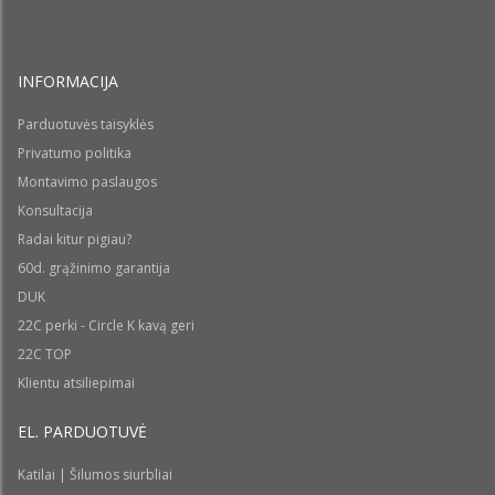
INFORMACIJA
Parduotuvės taisyklės
Privatumo politika
Montavimo paslaugos
Konsultacija
Radai kitur pigiau?
60d. grąžinimo garantija
DUK
22C perki - Circle K kavą geri
22C TOP
Klientu atsiliepimai
EL. PARDUOTUVĖ
Katilai | Šilumos siurbliai