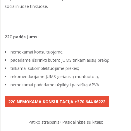
socialiniuose tinkluose.
22C padės Jums:
nemokamai konsultuojame;
padedame išsirinkti būtent JUMS tinkamiausią prekę;
tinkamai sukomplektuojame prekes;
rekomenduojame JUMS geriausią montuotoją;
nemokamai padedame užpildyti paraišką APVA.
22C NEMOKAMA KONSULTACIJA +370 644 66222
Patiko straipsnis? Pasidalinkite su kitais: