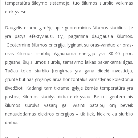
temperatūra šildymo sistemoje, tuo šilumos siurblio veikimas
efektyvesnis.
Daugelis esame girdėję apie geoterminius šilumos siurblius. Jie
yra patys efektyviausi, t.y., pagamina daugiausia šilumos.
Geoterminė šilumos energija, lyginant su oras-vanduo ar oras-
oras šilumos siurblių išgaunama energija yra 30-40 proc.
pigesnė, šių šilumos siurblių tarnavimo laikas pakankamai ilgas.
Tačiau tokio siurblio įrengimas yra gana didelė investicija,
grunte būtinas gręžinys arba horizontalus vamzdynas kolektoriui
išvedžioti. Kadangi tam tikrame gylyje žemės temperatūra yra
pastovi, šilumos siurblys dirba efektyviau. Be to, geoterminis
šilumos siurblys vasarą gali vėsinti patalpų orą beveik
nenaudodamas elektros energijos – tik tiek, kiek reikia siurblio
darbui.