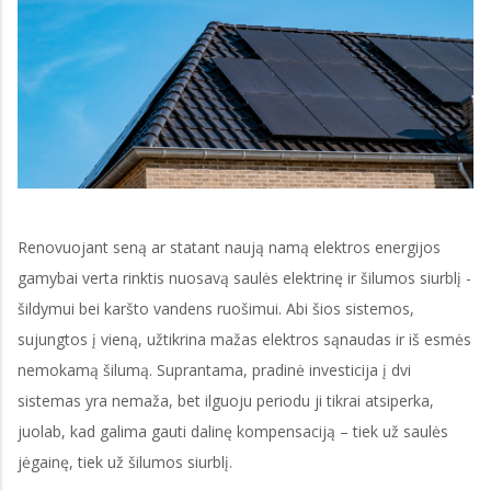
Renovuojant seną ar statant naują namą elektros energijos
gamybai verta rinktis nuosavą saulės elektrinę ir šilumos siurblį -
šildymui bei karšto vandens ruošimui. Abi šios sistemos,
sujungtos į vieną, užtikrina mažas elektros sąnaudas ir iš esmės
nemokamą šilumą. Suprantama, pradinė investicija į dvi
sistemas yra nemaža, bet ilguoju periodu ji tikrai atsiperka,
juolab, kad galima gauti dalinę kompensaciją – tiek už saulės
jėgainę, tiek už šilumos siurblį.