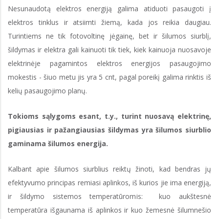
Nesunaudotą elektros energiją galima atiduoti pasaugoti į
elektros tinklus ir atsiimti žiemą, kada jos reikia daugiau.
Turintiems ne tik fotovoltinę jėgainę, bet ir šilumos siurblį,
šildymas ir elektra gali kainuoti tik tiek, kiek kainuoja nuosavoje
elektrinėje pagamintos elektros energijos pasaugojimo
mokestis - šiuo metu jis yra 5 cnt, pagal poreikį galima rinktis iš
kelių pasaugojimo planų.
Tokioms sąlygoms esant, t.y., turint nuosavą elektrinę,
pigiausias ir pažangiausias šildymas yra šilumos siurblio
gaminama šilumos energija.
Kalbant apie šilumos siurblius reiktų žinoti, kad bendras jų
efektyvumo principas remiasi aplinkos, iš kurios jie ima energiją,
ir šildymo sistemos temperatūromis: kuo aukštesnė
temperatūra išgaunama iš aplinkos ir kuo žemesnė šilumnešio