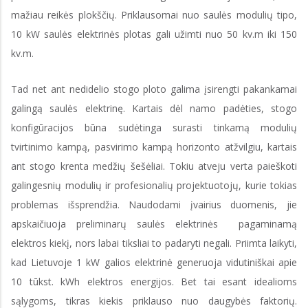
mažiau reikės plokščių. Priklausomai nuo saulės modulių tipo,
10 kW saulės elektrinės plotas gali užimti nuo 50 kv.m iki 150
kv.m.
Tad net ant nedidelio stogo ploto galima įsirengti pakankamai
galingą saulės elektrinę. Kartais dėl namo padėties, stogo
konfigūracijos būna sudėtinga surasti tinkamą modulių
tvirtinimo kampą, pasvirimo kampą horizonto atžvilgiu, kartais
ant stogo krenta medžių šešėliai. Tokiu atveju verta paieškoti
galingesnių modulių ir profesionalių projektuotojų, kurie tokias
problemas išsprendžia. Naudodami įvairius duomenis, jie
apskaičiuoja preliminarų saulės elektrinės pagaminamą
elektros kiekį, nors labai tiksliai to padaryti negali. Priimta laikyti,
kad Lietuvoje 1 kW galios elektrinė generuoja vidutiniškai apie
10 tūkst. kWh elektros energijos. Bet tai esant idealioms
sąlygoms, tikras kiekis priklauso nuo daugybės faktorių.