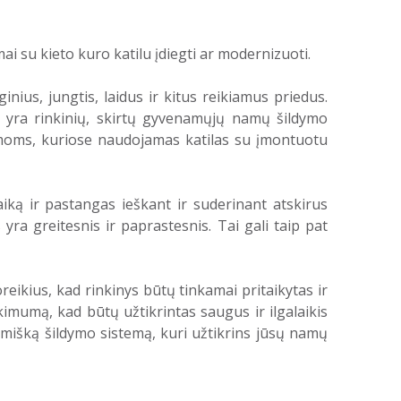
ai su kieto kuro katilu įdiegti ar modernizuoti.
nius, jungtis, laidus ir kitus reikiamus priedus.
ui, yra rinkinių, skirtų gyvenamųjų namų šildymo
stemoms, kuriose naudojamas katilas su įmontuotu
iką ir pastangas ieškant ir suderinant atskirus
ra greitesnis ir paprastesnis. Tai gali taip pat
reikius, kad rinkinys būtų tinkamai pritaikytas ir
kimumą, kad būtų užtikrintas saugus ir ilgalaikis
omišką šildymo sistemą, kuri užtikrins jūsų namų