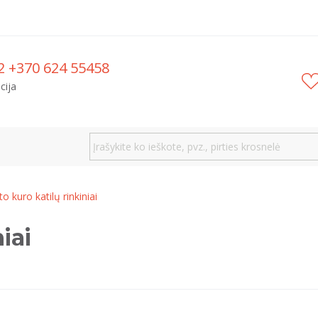
2 +370 624 55458
cija
to kuro katilų rinkiniai
iai