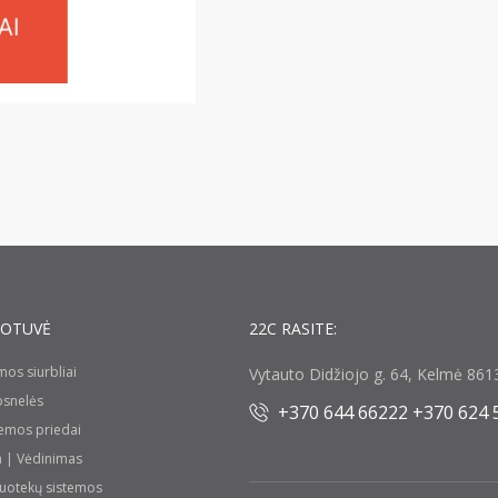
UOTUVĖ
22C RASITE:
umos siurbliai
Vytauto Didžiojo g. 64, Kelmė 8613
rosnelės
+370 644 66222 +370 624 
temos priedai
a | Vėdinimas
nuotekų sistemos