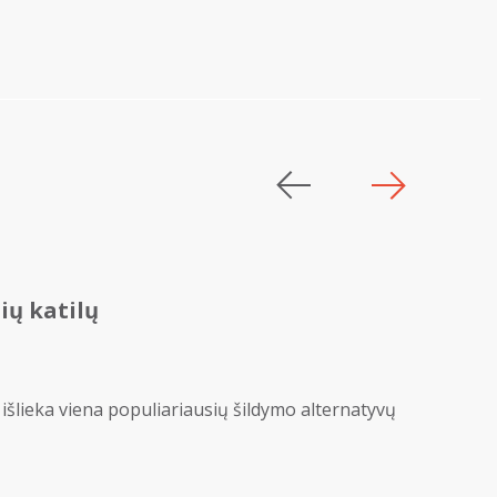
ų katilų
 išlieka viena populiariausių šildymo alternatyvų