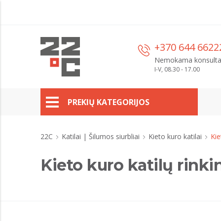
+370 644 6622
Nemokama konsulta
I-V, 08.30 - 17.00
PREKIŲ KATEGORIJOS
22C
Katilai | Šilumos siurbliai
Kieto kuro katilai
Kie
Kieto kuro katilų rinkin