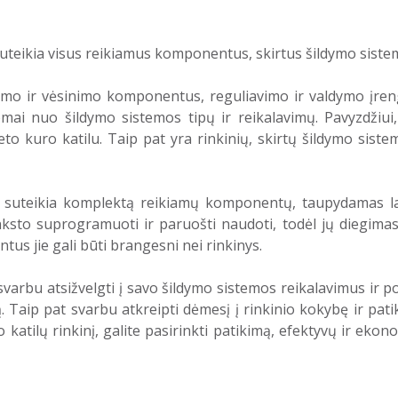
 suteikia visus reikiamus komponentus, skirtus šildymo sistem
dymo ir vėsinimo komponentus, reguliavimo ir valdymo įrengi
usomai nuo šildymo sistemos tipų ir reikalavimų. Pavyzdži
ieto kuro katilu. Taip pat yra rinkinių, skirtų šildymo si
ie suteikia komplektą reikiamų komponentų, taupydamas la
ksto suprogramuoti ir paruošti naudoti, todėl jų diegimas y
tus jie gali būti brangesni nei rinkinys.
 svarbu atsižvelgti į savo šildymo sistemos reikalavimus ir po
Taip pat svarbu atkreipti dėmesį į rinkinio kokybę ir pati
atilų rinkinį, galite pasirinkti patikimą, efektyvų ir ekon