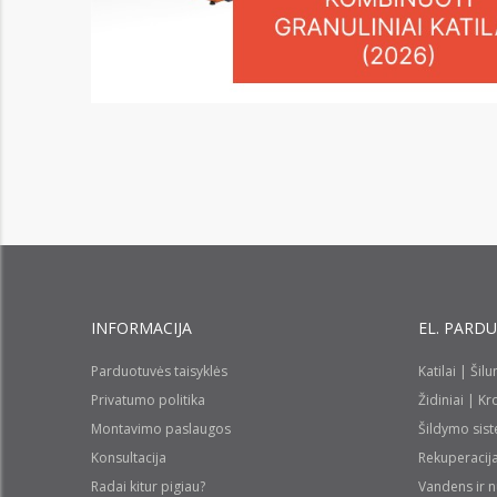
INFORMACIJA
EL. PARD
Parduotuvės taisyklės
Katilai | Šil
Privatumo politika
Židiniai | K
Montavimo paslaugos
Šildymo sis
Konsultacija
Rekuperacij
Radai kitur pigiau?
Vandens ir 