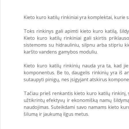
Kieto kuro katilų rinkiniai yra komplektai, kurie
Toks rinkinys gali apimti kieto kuro katilą, šil
Kieto kuro katilų rinkiniai gali skirtis prikla
sistemoms su hidrauliniu, silpnu arba stipriu k
karšto vandens gamybos moduliu.
Kieto kuro katilų rinkinių nauda yra ta, kad j
komponentus. Be to, daugelis rinkinių yra iš an
sutaupyti pinigų, nes įsigyjant atskirus komponen
Tačiau prieš renkantis kieto kuro katilų rinkinį,
užtikrintų efektyvų ir ekonomišką namų šildymą. 
naudojimas. Suteikdami savo namams kieto kuro k
šilumą ir jaukumą ilgus metus.