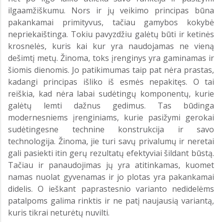
ilgaamžiškumu. Nors ir jų veikimo principas būna
pakankamai primityvus, tačiau gamybos kokybė
nepriekaištinga. Tokiu pavyzdžiu galėtų būti ir ketinės
krosnelės, kuris kai kur yra naudojamas ne vieną
dešimtį metų. Žinoma, toks įrenginys yra gaminamas ir
šiomis dienomis. Jo patikimumas taip pat nėra prastas,
kadangi principas išliko iš esmės nepakitęs. O tai
reiškia, kad nėra labai sudėtingų komponentų, kurie
galėtų lemti dažnus gedimus. Tas būdinga
modernesniems įrenginiams, kurie pasižymi gerokai
sudėtingesne technine konstrukcija ir savo
technologija. Žinoma, jie turi savų privalumų ir neretai
gali pasiekti itin gerų rezultatų efektyviai šildant būstą.
Tačiau ir panaudojimas jų yra atitinkamas, kuomet
namas nuolat gyvenamas ir jo plotas yra pakankamai
didelis. O ieškant paprastesnio varianto nedidelėms
patalpoms galima rinktis ir ne patį naujausią variantą,
kuris tikrai neturėtų nuvilti.