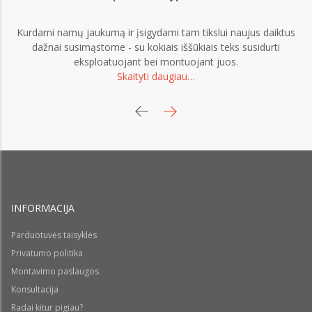
Kurdami namų jaukumą ir įsigydami tam tikslui naujus daiktus
dažnai susimąstome - su kokiais iššūkiais teks susidurti
eksploatuojant bei montuojant juos.
Skaityti daugiau…
INFORMACIJA
Parduotuvės taisyklės
Privatumo politika
Montavimo paslaugos
Konsultacija
Radai kitur pigiau?