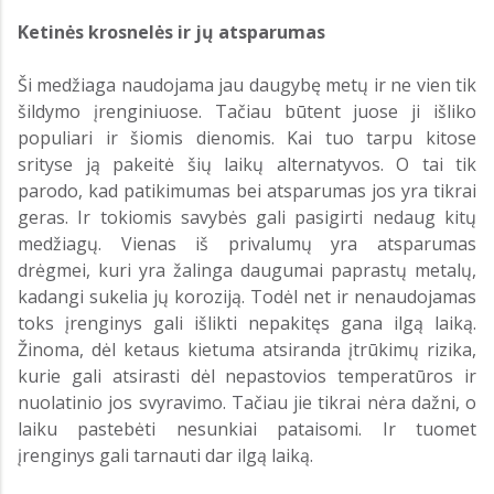
Ketinės krosnelės ir jų atsparumas
Ši medžiaga naudojama jau daugybę metų ir ne vien tik
šildymo įrenginiuose. Tačiau būtent juose ji išliko
populiari ir šiomis dienomis. Kai tuo tarpu kitose
srityse ją pakeitė šių laikų alternatyvos. O tai tik
parodo, kad patikimumas bei atsparumas jos yra tikrai
geras. Ir tokiomis savybės gali pasigirti nedaug kitų
medžiagų. Vienas iš privalumų yra atsparumas
drėgmei, kuri yra žalinga daugumai paprastų metalų,
kadangi sukelia jų koroziją. Todėl net ir nenaudojamas
toks įrenginys gali išlikti nepakitęs gana ilgą laiką.
Žinoma, dėl ketaus kietuma atsiranda įtrūkimų rizika,
kurie gali atsirasti dėl nepastovios temperatūros ir
nuolatinio jos svyravimo. Tačiau jie tikrai nėra dažni, o
laiku pastebėti nesunkiai pataisomi. Ir tuomet
įrenginys gali tarnauti dar ilgą laiką.