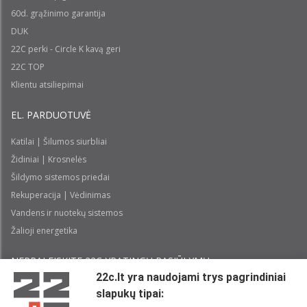
60d. grąžinimo garantija
DUK
22C perki - Circle K kavą geri
22C TOP
Klientu atsiliepimai
EL. PARDUOTUVĖ
Katilai | Šilumos siurbliai
Židiniai | Krosnelės
Šildymo sistemos priedai
Rekuperacija | Vėdinimas
Vandens ir nuotekų sistemos
Žalioji energetika
NEPRALEISKITE 22С YPATINGŲ PASIŪLYMŲ:
22c.lt yra naudojami trys pagrindiniai
slapukų tipai:
Prenumeruoti