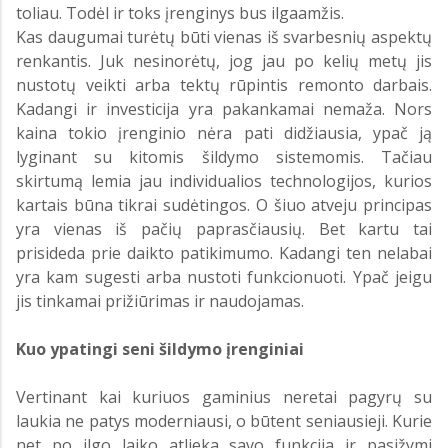
toliau. Todėl ir toks įrenginys bus ilgaamžis.
Kas daugumai turėtų būti vienas iš svarbesnių aspektų
renkantis. Juk nesinorėtų, jog jau po kelių metų jis
nustotų veikti arba tektų rūpintis remonto darbais.
Kadangi ir investicija yra pakankamai nemaža. Nors
kaina tokio įrenginio nėra pati didžiausia, ypač ją
lyginant su kitomis šildymo sistemomis. Tačiau
skirtumą lemia jau individualios technologijos, kurios
kartais būna tikrai sudėtingos. O šiuo atveju principas
yra vienas iš pačių paprasčiausių. Bet kartu tai
prisideda prie daikto patikimumo. Kadangi ten nelabai
yra kam sugesti arba nustoti funkcionuoti. Ypač jeigu
jis tinkamai prižiūrimas ir naudojamas.
Kuo ypatingi seni šildymo įrenginiai
Vertinant kai kuriuos gaminius neretai pagyrų su
laukia ne patys moderniausi, o būtent seniausieji. Kurie
net po ilgo laiko atlieka savo funkcija ir pasižymi