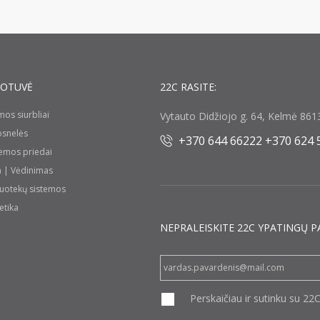
UOTUVĖ
22C RASITE:
umos siurbliai
Vytauto Didžiojo g. 64, Kelmė 8613
rosnelės
+370 644 66222 +370 624 
temos priedai
a | Vėdinimas
nuotekų sistemos
etika
NEPRALEISKITE 22С YPATINGŲ P
Perskaičiau ir sutinku su 22