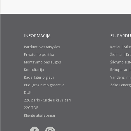
INFORMACIJA
EL. PARD
Parduotuvės taisyklės
Katilai | Šil
Privatumo politika
Židiniai | K
Montavimo paslaugos
Šildymo sis
Konsultacija
Rekuperacij
Radai kitur pigiau?
Vandens ir 
60d. grąžinimo garantija
Žalioji energ
DUK
22C perki - Circle K kavą geri
22C TOP
Klientu atsiliepimai