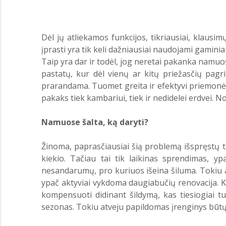
Dėl jų atliekamos funkcijos, tikriausiai, klausim
įprasti yra tik keli dažniausiai naudojami gamini
Taip yra dar ir todėl, jog neretai pakanka namuo
pastatų, kur dėl vienų ar kitų priežasčių pa
prarandama. Tuomet greita ir efektyvi priemonė kov
pakaks tiek kambariui, tiek ir nedidelei erdvei. N
Namuose šalta, ką daryti?
Žinoma, paprasčiausiai šią problemą išspręstų tam
kiekio. Tačiau tai tik laikinas sprendimas, y
nesandarumų, pro kuriuos išeina šiluma. Tokiu at
ypač aktyviai vykdoma daugiabučių renovacija. K
kompensuoti didinant šildymą, kas tiesiogiai tu
sezonas. Tokiu atveju papildomas įrenginys būtų b