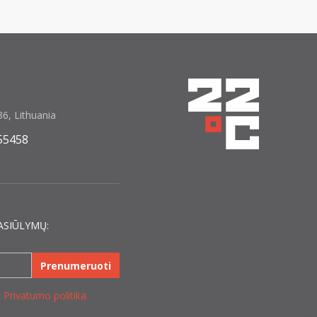
6, Lithuania
55458
ASIŪLYMŲ:
Prenumeruoti
C
Privatumo politika