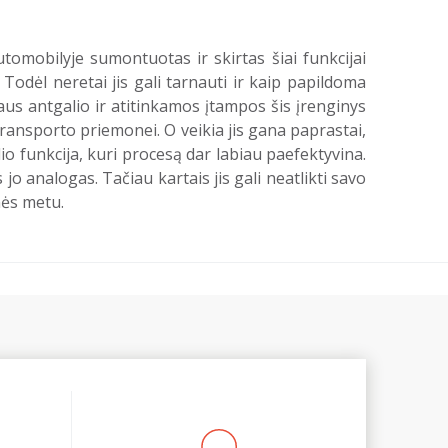
utomobilyje sumontuotas ir skirtas šiai funkcijai
 Todėl neretai jis gali tarnauti ir kaip papildoma
us antgalio ir atitinkamos įtampos šis įrenginys
transporto priemonei. O veikia jis gana paprastai,
lio funkcija, kuri procesą dar labiau paefektyvina.
jo analogas. Tačiau kartais jis gali neatlikti savo
nės metu.