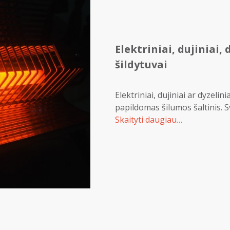
Elektriniai, dujiniai, 
šildytuvai
Elektriniai, dujiniai ar dyzelin
papildomas šilumos šaltinis. Sv
Skaityti daugiau…