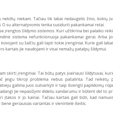
ų nekiltų niekam. Tačiau tik labai nedaugelis žino, kokių įv
ai. O su alternatyvomis tenka susidurti pakankamai retai.
se įrengtos šildymo sistemos. Kuri užtikrina bei palaiko rei
grindinė sistema nefunkcionuoja pakankamai gerai. Arba j
ojant su šalčiu gali tapti tokie įrenginiai. Kurie gali labai 
ors kartais jie naudojami ir visai nemažų patalpų šildymui.
 skirti įrenginiai. Tai būtų patys įvairiausi šildytuvai, ku
pač jeigu tikroji problema nebus pašalinta. Tad reikėtų
veju galima juos sutvarkyti ir taip išvengti papildomų rūp
adangi jie nepasižymi dideliu sandarumu ir būtent dėl to 
ri įtakos ir jo kainai. Tačiau kartais gali būti, kad namu
ene geriausias variantas ir vienintelė išeitis.