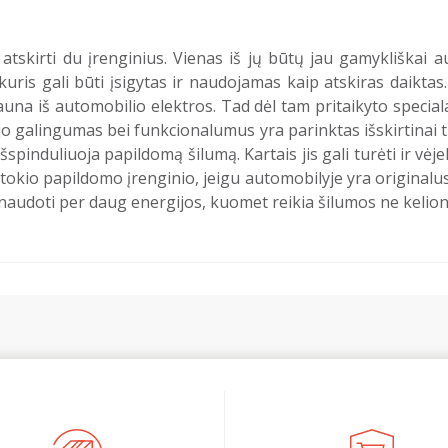
 atskirti du įrenginius. Vienas iš jų būtų jau gamykliškai a
kuris gali būti įsigytas ir naudojamas kaip atskiras daiktas.
na iš automobilio elektros. Tad dėl tam pritaikyto speciala
 jo galingumas bei funkcionalumus yra parinktas išskirtinai 
šspinduliuoja papildomą šilumą. Kartais jis gali turėti ir vėje
 tokio papildomo įrenginio, jeigu automobilyje yra originalus 
naudoti per daug energijos, kuomet reikia šilumos ne kelio