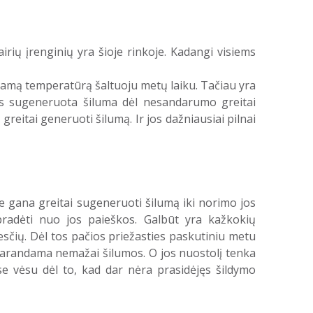
airių įrenginių yra šioje rinkoje. Kadangi visiems
kiamą temperatūrą šaltuoju metų laiku. Tačiau yra
os sugeneruota šiluma dėl nesandarumo greitai
greitai generuoti šilumą. Ir jos dažniausiai pilnai
rie gana greitai sugeneruoti šilumą iki norimo jos
 pradėti nuo jos paieškos. Galbūt yra kažkokių
esčių. Dėl tos pačios priežasties paskutiniu metu
prarandama nemažai šilumos. O jos nuostolį tenka
ose vėsu dėl to, kad dar nėra prasidėjęs šildymo