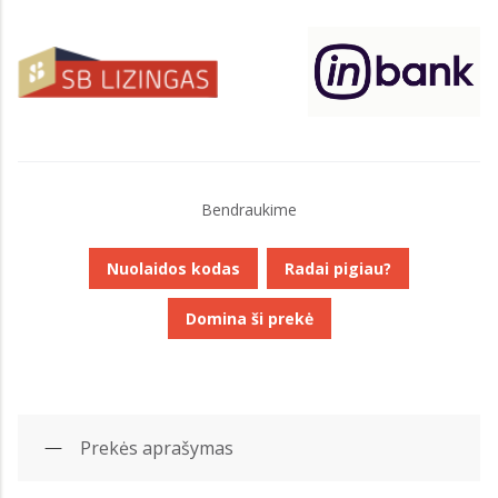
Bendraukime
Nuolaidos kodas
Radai pigiau?
Domina ši prekė
Prekės aprašymas