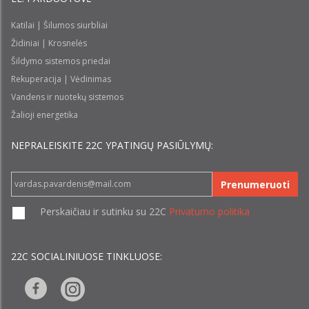
Katilai | Šilumos siurbliai
Židiniai | Krosnelės
Šildymo sistemos priedai
Rekuperacija | Vėdinimas
Vandens ir nuotekų sistemos
Žalioji energetika
NEPRALEISKITE 22С YPATINGŲ PASIŪLYMŲ:
Prenumeruoti
Perskaičiau ir sutinku su 22C
Privatumo politika
22C SOCIALINIUOSE TINKLUOSE: