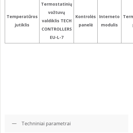
Termostatinių
vožtuvų
Temperatūros
Kontrolės
Interneto
Term
valdiklis TECH
jutiklis
panelė
modulis
CONTROLLERS
EU-L-7
Techniniai parametrai