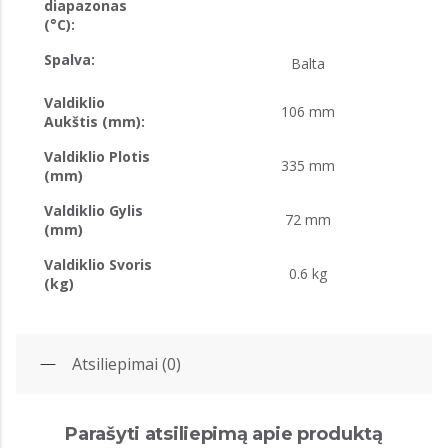
diapazonas
(°C):
Spalva:
Balta
Valdiklio
106 mm
Aukštis (mm):
Valdiklio Plotis
335 mm
(mm)
Valdiklio Gylis
72 mm
(mm)
Valdiklio Svoris
0.6 kg
(kg)
Atsiliepimai (0)
Parašyti atsiliepimą apie produktą