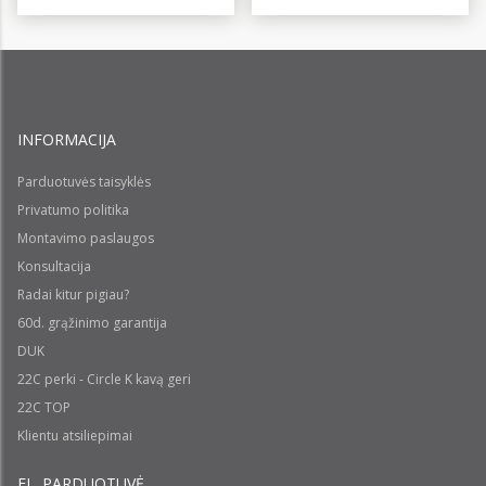
INFORMACIJA
Parduotuvės taisyklės
Privatumo politika
Montavimo paslaugos
Konsultacija
Radai kitur pigiau?
60d. grąžinimo garantija
DUK
22C perki - Circle K kavą geri
22C TOP
Klientu atsiliepimai
EL. PARDUOTUVĖ