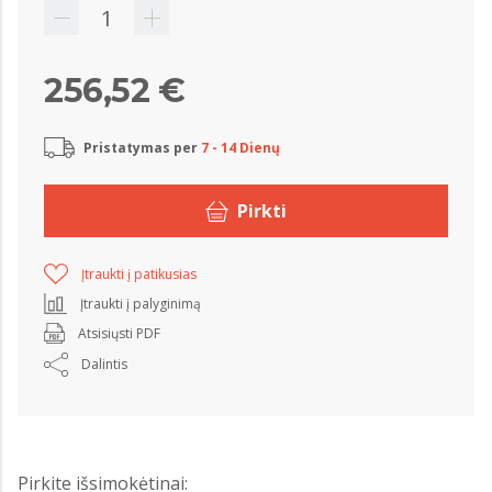
256,52 €
Pristatymas per
7 - 14 Dienų
Pirkti
Įtraukti į patikusias
Įtraukti į palyginimą
Atsisiųsti PDF
Dalintis
Pirkite išsimokėtinai: