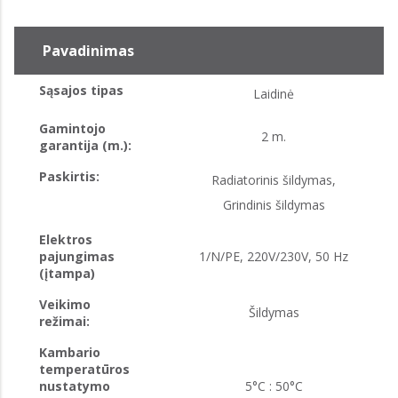
Pavadinimas
Sąsajos tipas
Laidinė
Gamintojo
2 m.
garantija (m.):
Paskirtis:
Radiatorinis šildymas,
Grindinis šildymas
Elektros
pajungimas
1/N/PE, 220V/230V, 50 Hz
(įtampa)
Veikimo
Šildymas
režimai:
Kambario
temperatūros
nustatymo
5°C : 50°C