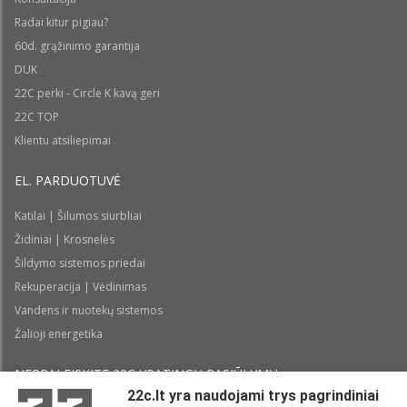
Radai kitur pigiau?
60d. grąžinimo garantija
DUK
22C perki - Circle K kavą geri
22C TOP
Klientu atsiliepimai
EL. PARDUOTUVĖ
Katilai | Šilumos siurbliai
Židiniai | Krosnelės
Šildymo sistemos priedai
Rekuperacija | Vėdinimas
Vandens ir nuotekų sistemos
Žalioji energetika
NEPRALEISKITE 22С YPATINGŲ PASIŪLYMŲ:
22c.lt yra naudojami trys pagrindiniai