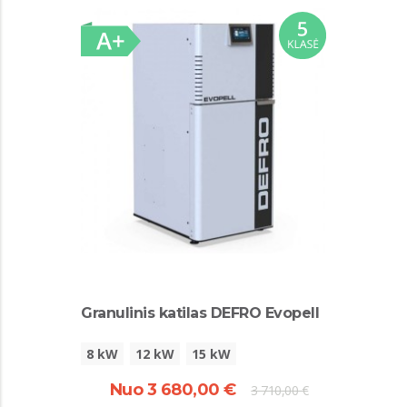
Granulinis katilas DEFRO Evopell
8 kW
12 kW
15 kW
Nuo 3 680,00 €
3 710,00 €