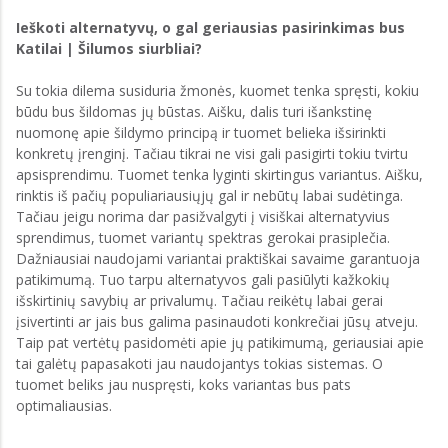
Ieškoti alternatyvų, o gal geriausias pasirinkimas bus
Katilai | Šilumos siurbliai?
Su tokia dilema susiduria žmonės, kuomet tenka spręsti, kokiu
būdu bus šildomas jų būstas. Aišku, dalis turi išankstinę
nuomonę apie šildymo principą ir tuomet belieka išsirinkti
konkretų įrenginį. Tačiau tikrai ne visi gali pasigirti tokiu tvirtu
apsisprendimu. Tuomet tenka lyginti skirtingus variantus. Aišku,
rinktis iš pačių populiariausiųjų gal ir nebūtų labai sudėtinga.
Tačiau jeigu norima dar pasižvalgyti į visiškai alternatyvius
sprendimus, tuomet variantų spektras gerokai prasiplečia.
Dažniausiai naudojami variantai praktiškai savaime garantuoja
patikimumą. Tuo tarpu alternatyvos gali pasiūlyti kažkokių
išskirtinių savybių ar privalumų. Tačiau reikėtų labai gerai
įsivertinti ar jais bus galima pasinaudoti konkrečiai jūsų atveju.
Taip pat vertėtų pasidomėti apie jų patikimumą, geriausiai apie
tai galėtų papasakoti jau naudojantys tokias sistemas. O
tuomet beliks jau nuspręsti, koks variantas bus pats
optimaliausias.