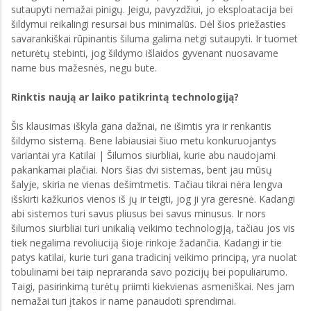
sutaupyti nemažai pinigų. Jeigu, pavyzdžiui, jo eksploatacija bei
šildymui reikalingi resursai bus minimalūs. Dėl šios priežasties
savarankiškai rūpinantis šiluma galima netgi sutaupyti. Ir tuomet
neturėtų stebinti, jog šildymo išlaidos gyvenant nuosavame
name bus mažesnės, negu bute.
Rinktis naują ar laiko patikrintą technologiją?
Šis klausimas iškyla gana dažnai, ne išimtis yra ir renkantis
šildymo sistemą. Bene labiausiai šiuo metu konkuruojantys
variantai yra Katilai | Šilumos siurbliai, kurie abu naudojami
pakankamai plačiai. Nors šias dvi sistemas, bent jau mūsų
šalyje, skiria ne vienas dešimtmetis. Tačiau tikrai nėra lengva
išskirti kažkurios vienos iš jų ir teigti, jog ji yra geresnė. Kadangi
abi sistemos turi savus pliusus bei savus minusus. Ir nors
šilumos siurbliai turi unikalią veikimo technologiją, tačiau jos vis
tiek negalima revoliuciją šioje rinkoje žadančia. Kadangi ir tie
patys katilai, kurie turi gana tradicinį veikimo principą, yra nuolat
tobulinami bei taip nepraranda savo pozicijų bei populiarumo.
Taigi, pasirinkimą turėtų priimti kiekvienas asmeniškai. Nes jam
nemažai turi įtakos ir name panaudoti sprendimai.