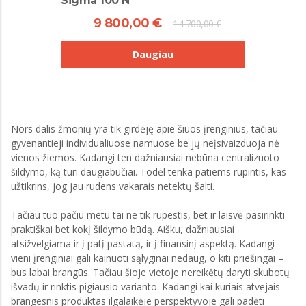
Sigma 100 N
9 800,00 €
14 700,00 €
Daugiau
Nors dalis žmonių yra tik girdėję apie šiuos įrenginius, tačiau
gyvenantieji individualiuose namuose be jų neįsivaizduoja nė
vienos žiemos. Kadangi ten dažniausiai nebūna centralizuoto
šildymo, ką turi daugiabučiai. Todėl tenka patiems rūpintis, kas
užtikrins, jog jau rudens vakarais netektų šalti.
Tačiau tuo pačiu metu tai ne tik rūpestis, bet ir laisvė pasirinkti
praktiškai bet kokį šildymo būdą. Aišku, dažniausiai
atsižvelgiama ir į patį pastatą, ir į finansinį aspektą. Kadangi
vieni įrenginiai gali kainuoti sąlyginai nedaug, o kiti priešingai –
bus labai brangūs. Tačiau šioje vietoje nereikėtų daryti skubotų
išvadų ir rinktis pigiausio varianto. Kadangi kai kuriais atvejais
brangesnis produktas ilgalaikėje perspektyvoje gali padėti