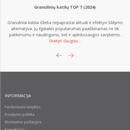
Granulinių katilų TOP 7 (2024)
Granuliniai katilai išlieka nepaprastai aktuali ir efektyvi šildymo
o
alternatyva. Jų ilgalaikis populiarumas paaiškinamas ne tik
patikimumu ir naudingumu, bet ir aplinkosaugos savybėmis.
Skaityti daugiau…
INFORMACIJA
Parduotuvės taisyklės
Privatumo politika
Montavimo paslaugos
Konsultacija