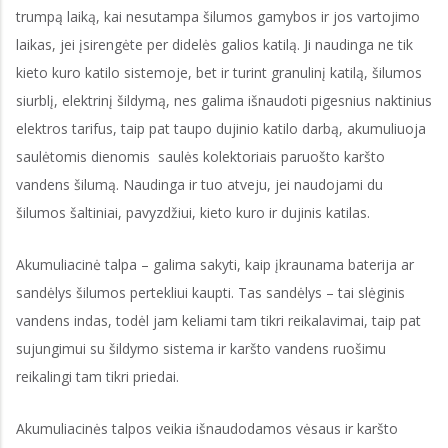
trumpą laiką, kai nesutampa šilumos gamybos ir jos vartojimo
laikas, jei įsirengėte per didelės galios katilą. Ji naudinga ne tik
kieto kuro katilo sistemoje, bet ir turint granulinį katilą, šilumos
siurblį, elektrinį šildymą, nes galima išnaudoti pigesnius naktinius
elektros tarifus, taip pat taupo dujinio katilo darbą, akumuliuoja
saulėtomis dienomis saulės kolektoriais paruošto karšto
vandens šilumą. Naudinga ir tuo atveju, jei naudojami du
šilumos šaltiniai, pavyzdžiui, kieto kuro ir dujinis katilas.
Akumuliacinė talpa – galima sakyti, kaip įkraunama baterija ar
sandėlys šilumos pertekliui kaupti. Tas sandėlys – tai slėginis
vandens indas, todėl jam keliami tam tikri reikalavimai, taip pat
sujungimui su šildymo sistema ir karšto vandens ruošimu
reikalingi tam tikri priedai.
Akumuliacinės talpos veikia išnaudodamos vėsaus ir karšto