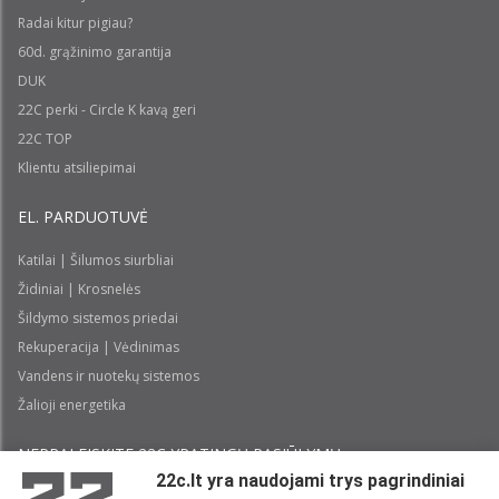
Radai kitur pigiau?
60d. grąžinimo garantija
DUK
22C perki - Circle K kavą geri
22C TOP
Klientu atsiliepimai
EL. PARDUOTUVĖ
Katilai | Šilumos siurbliai
Židiniai | Krosnelės
Šildymo sistemos priedai
Rekuperacija | Vėdinimas
Vandens ir nuotekų sistemos
Žalioji energetika
NEPRALEISKITE 22С YPATINGŲ PASIŪLYMŲ:
22c.lt yra naudojami trys pagrindiniai