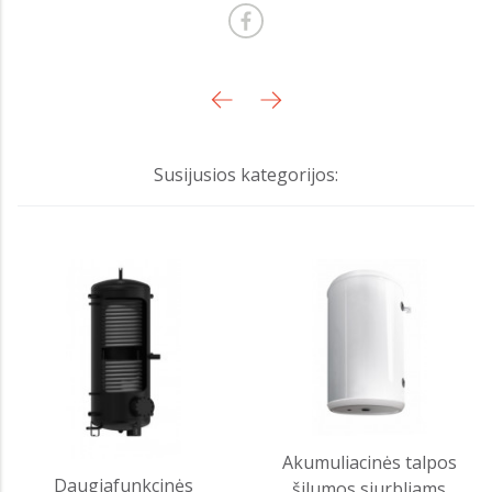
Susijusios kategorijos:
Akumuliacinės talpos
Daugiafunkcinės
šilumos siurbliams