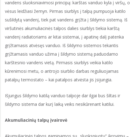
vandens sluoksniavimosi principą: karštas vanduo kyla į viršų, o
vėsus leidžiasi žemyn. Pirmas siurblys į talpą pumpuoja katilo
sušildytą vandenį, tiek pat vandens grįžta į šildymo sistemą. Iš
viršutinės akumuliacinės talpos dalies siurblys tiekia karštą
vandenį radiatoriams ar kitai sistemai, į apatinę dalį patenka
grįžtamasis atvėsęs vanduo. Iš šildymo sistemos tekantis
grįžtamasis vanduo užima į šildymo sistemą paduodamo
karštesnio vandens vietą. Pirmasis siurblys veikia katilo
kūrenimosi metu, o antrojo siurblio darbas reguliuojamas
patalpų termostato – kai patalpos atvėsta jis įsijungia.
Išjungus šildymo katilą vanduo talpoje dar ilgai bus šiltas ir
šildymo sistema dar kurį laiką veiks nesikūrenant katilui.
Akumuliacinių talpų įvairovė
Akumuliacinės talpos gaminamos su „sluoksniuotu“ įkrovimu –