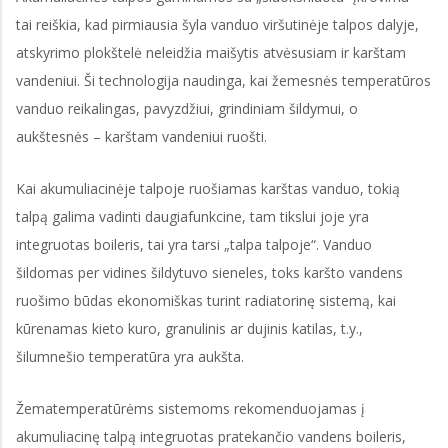
tai reiškia, kad pirmiausia šyla vanduo viršutinėje talpos dalyje,
atskyrimo plokštelė neleidžia maišytis atvėsusiam ir karštam
vandeniui. Ši technologija naudinga, kai žemesnės temperatūros
vanduo reikalingas, pavyzdžiui, grindiniam šildymui, o
aukštesnės – karštam vandeniui ruošti.
Kai akumuliacinėje talpoje ruošiamas karštas vanduo, tokią
talpą galima vadinti daugiafunkcine, tam tikslui joje yra
integruotas boileris, tai yra tarsi „talpa talpoje“. Vanduo
šildomas per vidines šildytuvo sieneles, toks karšto vandens
ruošimo būdas ekonomiškas turint radiatorinę sistemą, kai
kūrenamas kieto kuro, granulinis ar dujinis katilas, t.y.,
šilumnešio temperatūra yra aukšta.
Žematemperatūrėms sistemoms rekomenduojamas į
akumuliacinę talpą integruotas pratekančio vandens boileris,