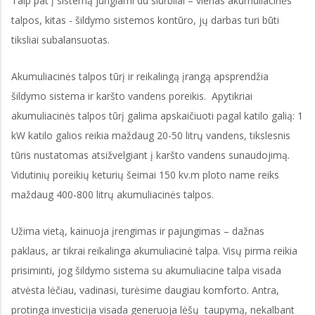
Taip pat į sistemą jungiami du siurbliai – vienas akumuliacinės
talpos, kitas - šildymo sistemos kontūro, jų darbas turi būti
tiksliai subalansuotas.
Akumuliacinės talpos tūrį ir reikalingą įrangą apsprendžia
šildymo sistema ir karšto vandens poreikis. Apytikriai
akumuliacinės talpos tūrį galima apskaičiuoti pagal katilo galią: 1
kW katilo galios reikia maždaug 20-50 litrų vandens, tikslesnis
tūris nustatomas atsižvelgiant į karšto vandens sunaudojimą.
Vidutinių poreikių keturių šeimai 150 kv.m ploto name reiks
maždaug 400-800 litrų akumuliacinės talpos.
Užima vietą, kainuoja įrengimas ir pajungimas – dažnas
paklaus, ar tikrai reikalinga akumuliacinė talpa. Visų pirma reikia
prisiminti, jog šildymo sistema su akumuliacine talpa visada
atvėsta lėčiau, vadinasi, turėsime daugiau komforto. Antra,
protinga investicija visada generuoja lėšų taupymą, nekalbant