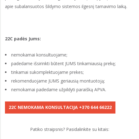
apie subalansuotos šildymo sistemos ilgesnį tarnavimo laiką.
22C padės Jums:
nemokamai konsultuojame;
padedame išsirinkti būtent JUMS tinkamiausią prekę;
tinkamai sukomplektuojame prekes;
rekomenduojame JUMS geriausią montuotoją;
nemokamai padedame užpildyti paraišką APVA.
22C NEMOKAMA KONSULTACIJA +370 644 66222
Patiko straipsnis? Pasidalinkite su kitais: