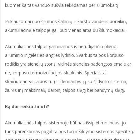
kuomet šaltas vanduo sušyla tekėdamas per šilumokaitį.
Priklausomai nuo šilumos šaltinių ir karšto vandens poreikių,
akumuliacinėje talpoje gali būti vienas arba du šilumokaičiai.
Akumuliacinės talpos gaminamos iš nerūdijančio plieno,
aliuminio ir geležies-anglies lydinio. Svarbus talpos korpuso
rodiklis yra sienelių storis, vidinės sienelės padengtos emale ar
ne, korpuso termoizoliacijos sluoksnis. Specialistai
skaičiuojantys talpos tūrį ir derinantys ją su šildymo sistema,
žiūrės ir į maksimalų darbinį talpos slėgį bei bandymų slėgį.
Ką dar reikia žinoti?
Akumuliacinės talpos sistemoje būtinas išsiplėtimo indas, jo
tūris parenkamas pagal talpos tūrį ir šildymo sistemos specifiką.