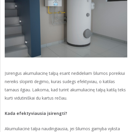
Įsirengus akumuliacinę talpą esant nedideliam šilumos poreikiui
nereiks slopinti degimo, kuras sudegs efektyviau, o katilas
tarnaus ilgiau. Laikoma, kad turint akumuliacinę talpą katilą teks
kurti vidutiniškai du kartus rečiau.
Kada efektyviausia įsirengti?
Akumuliacinė talpa naudingiausia, jei šilumos gamyba vyksta