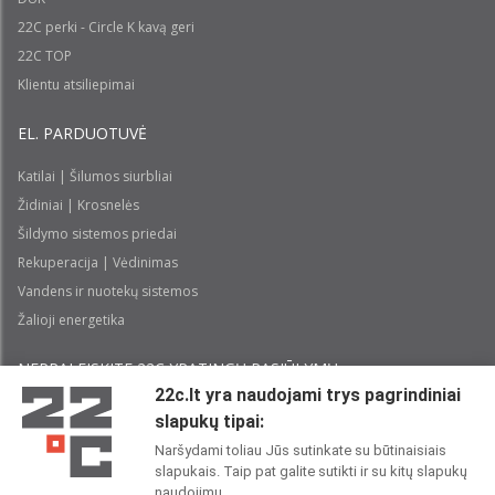
22C perki - Circle K kavą geri
22C TOP
Klientu atsiliepimai
EL. PARDUOTUVĖ
Katilai | Šilumos siurbliai
Židiniai | Krosnelės
Šildymo sistemos priedai
Rekuperacija | Vėdinimas
Vandens ir nuotekų sistemos
Žalioji energetika
NEPRALEISKITE 22С YPATINGŲ PASIŪLYMŲ:
22c.lt yra naudojami trys pagrindiniai
slapukų tipai:
Prenumeruoti
Naršydami toliau Jūs sutinkate su būtinaisiais
slapukais. Taip pat galite sutikti ir su kitų slapukų
Perskaičiau ir sutinku su 22C
Privatumo politika
naudojimu.