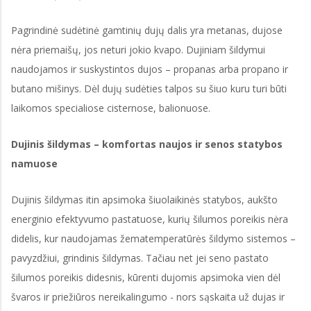
Pagrindinė sudėtinė gamtinių dujų dalis yra metanas, dujose
nėra priemaišų, jos neturi jokio kvapo. Dujiniam šildymui
naudojamos ir suskystintos dujos – propanas arba propano ir
butano mišinys. Dėl dujų sudėties talpos su šiuo kuru turi būti
laikomos specialiose cisternose, balionuose.
Dujinis šildymas – komfortas naujos ir senos statybos
namuose
Dujinis šildymas itin apsimoka šiuolaikinės statybos, aukšto
energinio efektyvumo pastatuose, kurių šilumos poreikis nėra
didelis, kur naudojamas žematemperatūrės šildymo sistemos –
pavyzdžiui, grindinis šildymas. Tačiau net jei seno pastato
šilumos poreikis didesnis, kūrenti dujomis apsimoka vien dėl
švaros ir priežiūros nereikalingumo - nors sąskaita už dujas ir