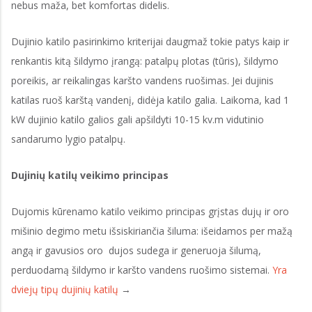
nebus maža, bet komfortas didelis.
Dujinio katilo pasirinkimo kriterijai daugmaž tokie patys kaip ir
renkantis kitą šildymo įrangą: patalpų plotas (tūris), šildymo
poreikis, ar reikalingas karšto vandens ruošimas. Jei dujinis
katilas ruoš karštą vandenį, didėja katilo galia. Laikoma, kad 1
kW dujinio katilo galios gali apšildyti 10-15 kv.m vidutinio
sandarumo lygio patalpų.
Dujinių katilų veikimo principas
Dujomis kūrenamo katilo veikimo principas grįstas dujų ir oro
mišinio degimo metu išsiskiriančia šiluma: išeidamos per mažą
angą ir gavusios oro dujos sudega ir generuoja šilumą,
perduodamą šildymo ir karšto vandens ruošimo sistemai.
Yra
dviejų tipų dujinių katilų
→