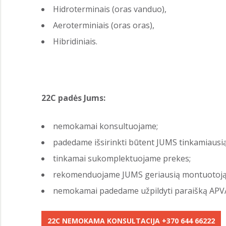
Hidroterminais (oras vanduo),
Aeroterminiais (oras oras),
Hibridiniais.
22C padės Jums:
nemokamai konsultuojame;
padedame išsirinkti būtent JUMS tinkamiausią
tinkamai sukomplektuojame prekes;
rekomenduojame JUMS geriausią montuotoją
nemokamai padedame užpildyti paraišką APV
22C NEMOKAMA KONSULTACIJA +370 644 66222