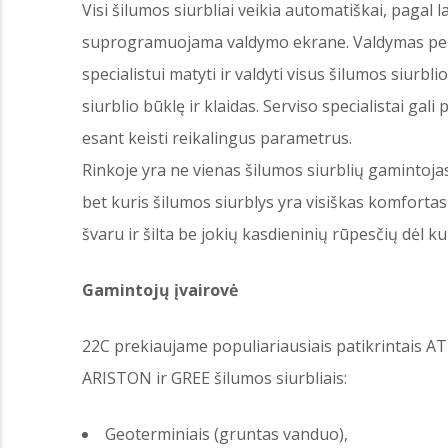
Visi šilumos siurbliai veikia automatiškai, pagal 
suprogramuojama valdymo ekrane. Valdymas per int
specialistui matyti ir valdyti visus šilumos siurb
siurblio būklę ir klaidas. Serviso specialistai gal
esant keisti reikalingus parametrus.
Rinkoje yra ne vienas šilumos siurblių gamintojas,
bet kuris šilumos siurblys yra visiškas komfortas 
švaru ir šilta be jokių kasdieninių rūpesčių dėl k
Gamintojų įvairovė
22C prekiaujame populiariausiais patikrintais
ARISTON ir GREE šilumos siurbliais:
Geoterminiais (gruntas vanduo),