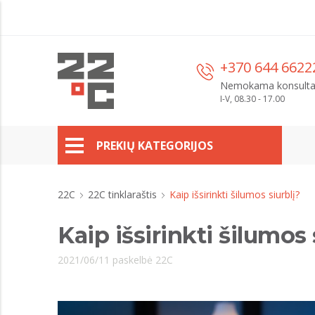
+370 644 6622
Nemokama konsulta
I-V, 08.30 - 17.00
PREKIŲ KATEGORIJOS
22C
22C tinklaraštis
Kaip išsirinkti šilumos siurblį?
Kaip išsirinkti šilumos 
2021/06/11 paskelbė 22C