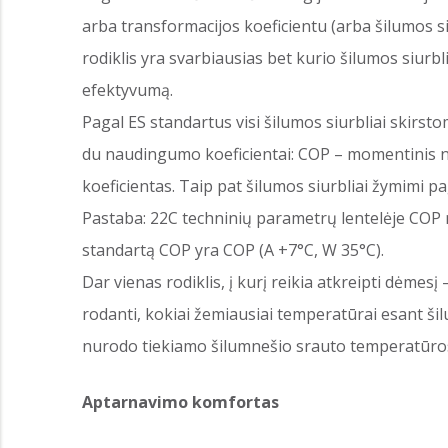
arba transformacijos koeficientu (arba šilumos s
rodiklis yra svarbiausias bet kurio šilumos siurbl
efektyvumą.
Pagal ES standartus visi šilumos siurbliai skirstom
du naudingumo koeficientai: COP – momentinis n
koeficientas. Taip pat šilumos siurbliai žymimi p
Pastaba: 22C techninių parametrų lentelėje COP 
standartą COP yra COP (A +7°C, W 35°C).
Dar vienas rodiklis, į kurį reikia atkreipti dėmes
rodanti, kokiai žemiausiai temperatūrai esant šil
nurodo tiekiamo šilumnešio srauto temperatūros
Aptarnavimo komfortas