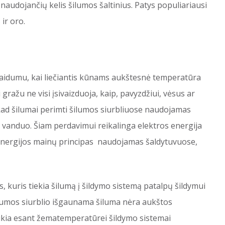
, naudojančių kelis šilumos šaltinius. Patys populiariausi
ir oro.
 laidumu, kai liečiantis kūnams aukštesnė temperatūra
žu ne visi įsivaizduoja, kaip, pavyzdžiui, vėsus ar
, kad šilumai perimti šilumos siurbliuose naudojamas
ar vanduo. Šiam perdavimui reikalinga elektros energija
 energijos mainų principas naudojamas šaldytuvuose,
, kuris tiekia šilumą į šildymo sistemą patalpų šildymui
ilumos siurblio išgaunama šiluma nėra aukštos
eikia esant žematemperatūrei šildymo sistemai