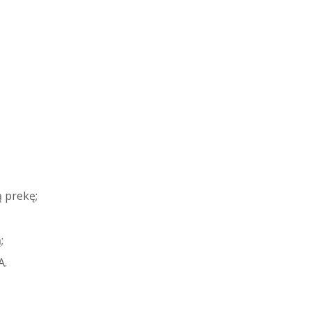
 prekę;
;
A.