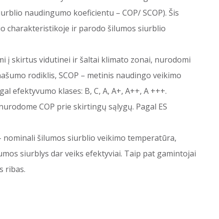
iurblio naudingumo koeficientu – COP/ SCOP). Šis
io charakteristikoje ir parodo šilumos siurblio
i į skirtus vidutinei ir šaltai klimato zonai, nurodomi
ašumo rodiklis, SCOP – metinis naudingo veikimo
agal efektyvumo klases: B, C, A, A+, A++, A +++.
nurodome COP prie skirtingų sąlygų. Pagal ES
į – nominali šilumos siurblio veikimo temperatūra,
umos siurblys dar veiks efektyviai. Taip pat gamintojai
 ribas.