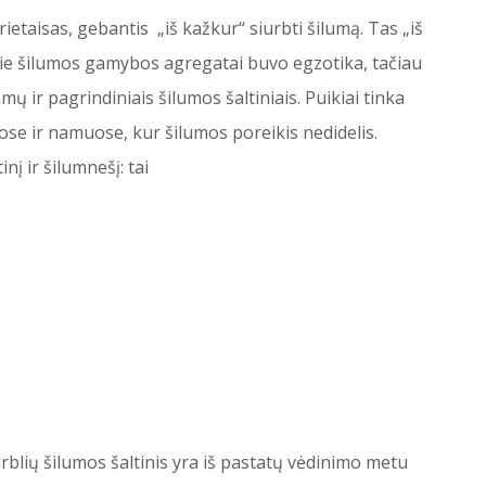
rietaisas, gebantis „iš kažkur“ siurbti šilumą. Tas „iš
 šie šilumos gamybos agregatai buvo egzotika, tačiau
mų ir pagrindiniais šilumos šaltiniais. Puikiai tinka
se ir namuose, kur šilumos poreikis nedidelis.
inį ir šilumnešį: tai
rblių šilumos šaltinis yra iš pastatų vėdinimo metu