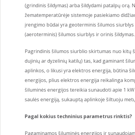
(grindinis šildymas) arba šildydami patalpų orą.
žematemperatūrėje sistemoje pasiekiamo didžiau
įrengimo būdai yra geoterminis šilumos siurblys 
(aeroterminis) šilumos siurblys ir orinis šildymas
Pagrindinis šilumos siurblio skirtumas nuo kitų 
dujinių ar dyzelinių katilų) tas, kad gaminant šil
aplinkos, o likusi yra elektros energija, būtina
energijos, plius elektros energija reikalinga ko
šiluminės energijos tereikia sunaudoti apie 1 kW 
saulės energiją, sukauptą aplinkoje šiltuoju metų
Pagal kokius techninius parametrus rinktis?
Pagaminamos šiluminės energijos ir sunaudojam