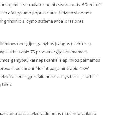
 Naudojami ir su radiatorinėmis sistemomis. Būtent dėl
sio efektyvumo populiariausi šildymo sistemos
ir grindinio šildymo sistema arba oras oras
.
šiluminės energijos gamybos įrangos (elektrinių,
umą siurbliu apie 75 proc. energijos paimama iš
 šilumos gamybai, kai nepakanka iš aplinkos paimamos
mpresoriaus darbui. Norint pagaminti apie 4 kW
elektros energijos. Šilumos siurblys tarsi „siurbia“
 laiku.
os elektros santykis vadinamas naudingo veikimo