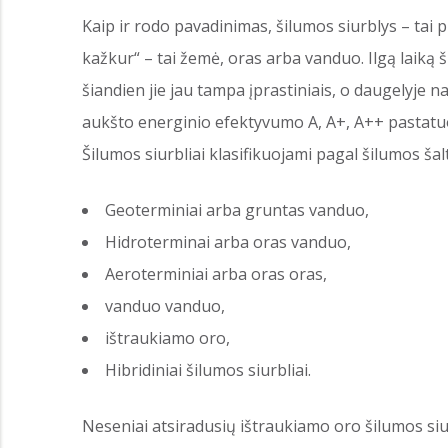
Kaip ir rodo pavadinimas, šilumos siurblys – tai p
kažkur“ – tai žemė, oras arba vanduo. Ilgą laiką
šiandien jie jau tampa įprastiniais, o daugelyje na
aukšto energinio efektyvumo A, A+, A++ pastatuo
Šilumos siurbliai klasifikuojami pagal šilumos šalt
Geoterminiai arba gruntas vanduo,
Hidroterminai arba oras vanduo,
Aeroterminiai arba oras oras,
vanduo vanduo,
ištraukiamo oro,
Hibridiniai šilumos siurbliai.
Neseniai atsiradusių ištraukiamo oro šilumos siu