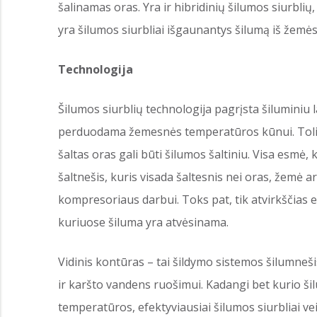
šalinamas oras. Yra ir hibridinių šilumos siurblių
yra šilumos siurbliai išgaunantys šilumą iš žemės 
Technologija
Šilumos siurblių technologija pagrįsta šiluminiu
perduodama žemesnės temperatūros kūnui. Toli gra
šaltas oras gali būti šilumos šaltiniu. Visa esmė
šaltnešis, kuris visada šaltesnis nei oras, žemė 
kompresoriaus darbui. Toks pat, tik atvirkščias
kuriuose šiluma yra atvėsinama.
Vidinis kontūras – tai šildymo sistemos šilumnešis
ir karšto vandens ruošimui. Kadangi bet kurio š
temperatūros, efektyviausiai šilumos siurbliai v