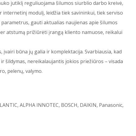
lauko jutiklį reguliuojama šilumos siurblio darbo kreivė,
ernetinį modulį, leidžia tiek savininkui, tiek serviso
lio parametrus, gauti aktualias naujienas apie šilumos
i per atstumą prižiūrėti įrangą kliento namuose, reikalui
 įvairi būna jų galia ir komplektacija. Svarbiausia, kad
ir šildymas, nereikalaujantis jokios priežiūros – visada
uro, pelenų, valymo.
 ATLANTIC, ALPHA INNOTEC, BOSCH, DAIKIN, Panasonic,