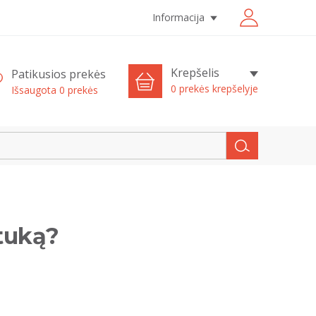
Informacija
Krepšelis
Patikusios prekės
0 prekės krepšelyje
Išsaugota
0
prekės
atuką?