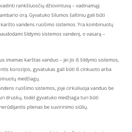
vadinti rankšluosčių džiovintuvą – vadinamąjį
 kambario orą. Gyvatuko šilumos šaltiniu gali būti
š karšto vandens ruošimo sistemos. Yra kombinuotų
 naudodami šildymo sistemos vandenį, o vasarą –
us imamas karštas vanduo – jei jis iš šildymo sistemos,
ntis korozijos, gyvatukas gali būti iš cinkuoto arba
ombinuotų medžiagų.
andens ruošimo sistemos, joje cirkuliuoja vanduo be
turi druskų, todėl gyvatuko medžiaga turi būti
 nerūdijantis plienas be suvirinimo siūlių.