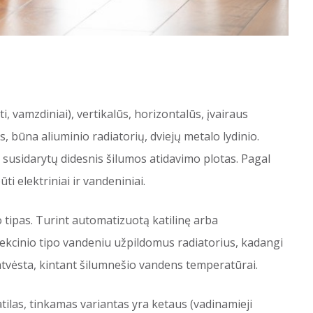
ti, vamzdiniai), vertikalūs, horizontalūs, įvairaus
s, būna aliuminio radiatorių, dviejų metalo lydinio.
d susidarytų didesnis šilumos atidavimo plotas. Pagal
ūti elektriniai ir vandeniniai.
o tipas. Turint automatizuotą katilinę arba
nvekcinio tipo vandeniu užpildomus radiatorius, kadangi
i atvėsta, kintant šilumnešio vandens temperatūrai.
ilas, tinkamas variantas yra ketaus (vadinamieji