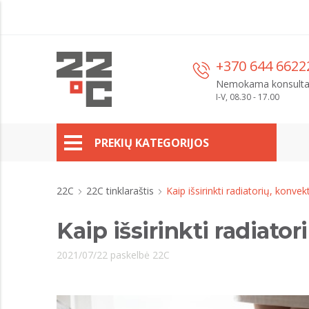
+370 644 6622
Nemokama konsulta
I-V, 08.30 - 17.00
PREKIŲ KATEGORIJOS
22C
22C tinklaraštis
Kaip išsirinkti radiatorių, konve
Kaip išsirinkti radiato
2021/07/22 paskelbė 22C