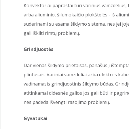
Konvektoriai paprastai turi varinius vamzdelius, k
arba aliuminio, šilumokaičio plokštelės - iš aliumi
suderinami su esama šildymo sistema, nes jei joje
gali iškilti rimtų problemų.
Grindjuostės
Dar vienas šildymo prietaisas, panašus į ištemptą
plintusais. Variniai vamzdeliai arba elektros kabel
vadinamasis grindjuostinis šildymo būdas. Grind
atitinkamai didesnės galios jos gali būti ir pagrin
nes padeda išvengti rasojimo problemų.
Gyvatukai