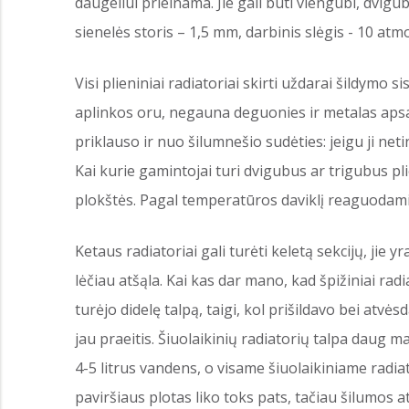
daugeliui prieinama. Jie gali būti viengubi, dvigu
sienelės storis – 1,5 mm, darbinis slėgis - 10 atm
Visi plieniniai radiatoriai skirti uždarai šildymo si
aplinkos oru, negauna deguonies ir metalas apsa
priklauso ir nuo šilumnešio sudėties: jeigu ji neti
Kai kurie gamintojai turi dvigubus ar trigubus plie
plokštės. Pagal temperatūros daviklį reaguodami 
Ketaus radiatoriai gali turėti keletą sekcijų, jie yra
lėčiau atšąla. Kai kas dar mano, kad špižiniai radia
turėjo didelę talpą, taigi, kol prišildavo bei atvės
jau praeitis. Šiuolaikinių radiatorių talpa daug m
4-5 litrus vandens, o visame šiuolaikiniame radiat
paviršiaus plotas liko toks pats, tačiau šilumos 