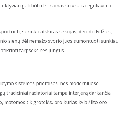
 efektyviau gali būti derinamas su visais reguliavimo
ortuoti, surinkti atskiras sekcijas, derinti dydžius,
onio sienų dėl nemažo svorio juos sumontuoti sunkiau,
atikrinti tarpsekcines jungtis.
 šildymo sistemos prietaisas, nes moderniuose
ngų tradiciniai radiatoriai tampa interjerą darkančia
 matomos tik grotelės, pro kurias kyla šilto oro