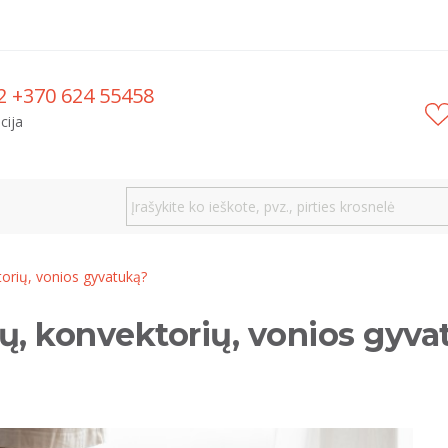
2 +370 624 55458
cija
ktorių, vonios gyvatuką?
rių, konvektorių, vonios gyv