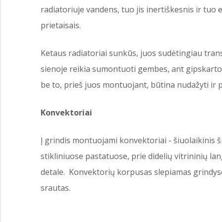
radiatoriuje vandens, tuo jis inertiškesnis ir tuo
prietaisais.
Ketaus radiatoriai sunkūs, juos sudėtingiau transp
sienoje reikia sumontuoti gembes, ant gipskart
be to, prieš juos montuojant, būtina nudažyti ir p
Konvektoriai
Į grindis montuojami konvektoriai - šiuolaikinis
stikliniuose pastatuose, prie didelių vitrininių la
detale. Konvektorių korpusas slepiamas grindyse,
srautas.