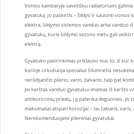
Vonios kambaryje savotišku radiatoriumi galima 
gyvatuką. Jo paskirtis – šildyti ir sausinti vonios
elektra, šildymo sistemos vanduo arba vanduo i
gyvatukų, kurie šildymo sezono metu gali veikti
elektrą.
Gyvatuko pasirinkimas priklauso nuo to, iš kur b
kurioje cirkuliuoja specialus šilumnešis nesukelia
nerūdijančio plieno, vario, žalvario, taip pat k
Jei karštas vanduo gyvatukui imamas iš karšto v
antikorozinių priedų, į jį patenka deguonies, jis 
maksimaliai atspari korozijai – tai žalvaris, varis,
Nerekomenduojami plieniniai gyvatukai.