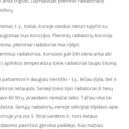
bi arba trigubi. Dažniausias plieninio radiatoriaus
osferų.
stemai, t. y., tokiai, kurioje vanduo neturi sąlyčio su
ugomas nuo korozijos. Plieninių radiatorių korozija
nkma, plieniniai radiatoriai ima rūdyti.
ninius radiatorius, kuriuose gali šilti viena arba abi
į aplinkos temperatūrą tokie radiatoriai taupo šilumą.
 patvaresni ir daugiau inertiški – t.y., lėčiau įšyla, bet ir
toriai netaupūs. Senieji tokio tipo radiatoriai iš tiesų
davo 60 litrų, praeidavo nemažai laiko. Tačiau visa tai
ažesnė. Senųjų radiatorių vienoje sekcijoje tilpdavo apie
oriuje yra vos 5 litrai vandens ir, nors ketaus
atidavimo paviršius gerokai padidėjo. Kuo mažiau