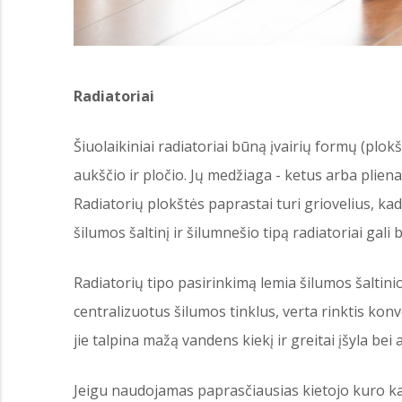
Radiatoriai
Šiuolaikiniai radiatoriai būną įvairių formų (plokš
aukščio ir pločio. Jų medžiaga - ketus arba pliena
Radiatorių plokštės paprastai turi griovelius, ka
šilumos šaltinį ir šilumnešio tipą radiatoriai gali b
Radiatorių tipo pasirinkimą lemia šilumos šaltini
centralizuotus šilumos tinklus, verta rinktis ko
jie talpina mažą vandens kiekį ir greitai įšyla be
Jeigu naudojamas paprasčiausias kietojo kuro kat