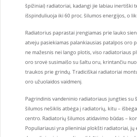
špižiniai) radiatoriai, kadangi jie labiau inertiški
išspinduliuoja iki 60 proc. šilumos energijos, o l
Radiatorius paprastai įrengiamas prie lauko sien
atveju pasiekiamas palankiausias patalpos oro p
ne mažesnis nei lango plotis, viso radiatoriaus p
oro srovė susimaišo su šaltu oru, krintančiu nuo 
traukos prie grindų. Tradiciškai radiatoriai mont
oro užuolaidos vaidmenį.
Pagrindinis vandeninio radiatoriaus jungties su 
šilumos nešiklis atbėga į radiatorių, kitu – išbėga,
centro. Radiatorių šilumos atidavimo būdas – kon
Populiariausi yra plieniniai plokšti radiatoriai, jų