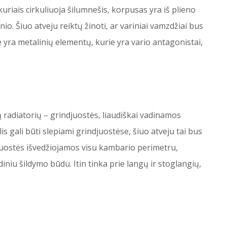
uriais cirkuliuoja šilumnešis, korpusas yra iš plieno
nio. Šiuo atveju reiktų žinoti, ar variniai vamzdžiai bus
 yra metalinių elementų, kurie yra vario antagonistai,
 radiatorių – grindjuostės, liaudiškai vadinamos
is gali būti slepiami grindjuostėse, šiuo atveju tai bus
juostės išvedžiojamos visu kambario perimetru,
diniu šildymo būdu. Itin tinka prie langų ir stoglangių,