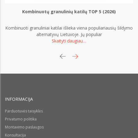
Kombinuotų granulinių katilų TOP 5 (2026)
Kombinuoti granuliniai katilai išlieka viena populiariausių šildymo
G
alternatyvų Lietuvoje. Jų populiar
Skaityti daugiau…
INFORMACIJA
Parduotuvės taisyklės
Privatumo politika
Montavimo paslaugos
Konsultacija