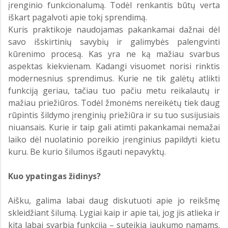
įrenginio funkcionalumą. Todėl renkantis būtų verta
iškart pagalvoti apie tokį sprendimą.
Kuris praktikoje naudojamas pakankamai dažnai dėl
savo išskirtinių savybių ir galimybės palengvinti
kūrenimo procesą. Kas yra ne ką mažiau svarbus
aspektas kiekvienam. Kadangi visuomet norisi rinktis
modernesnius sprendimus. Kurie ne tik galėtų atlikti
funkciją geriau, tačiau tuo pačiu metu reikalautų ir
mažiau priežiūros. Todėl žmonėms nereikėtų tiek daug
rūpintis šildymo įrenginių priežiūra ir su tuo susijusiais
niuansais. Kurie ir taip gali atimti pakankamai nemažai
laiko dėl nuolatinio poreikio įrenginius papildyti kietu
kuru. Be kurio šilumos išgauti nepavyktų.
Kuo ypatingas židinys?
Aišku, galima labai daug diskutuoti apie jo reikšmę
skleidžiant šilumą. Lygiai kaip ir apie tai, jog jis atlieka ir
kitą labai svarbią funkciją – suteikia jaukumo namams.