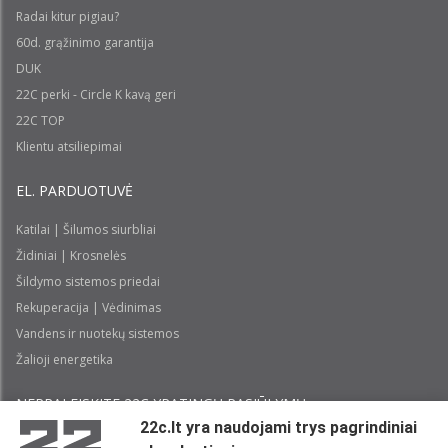
Radai kitur pigiau?
60d. grąžinimo garantija
DUK
22C perki - Circle K kavą geri
22C TOP
Klientu atsiliepimai
EL. PARDUOTUVĖ
Katilai | Šilumos siurbliai
Židiniai | Krosnelės
Šildymo sistemos priedai
Rekuperacija | Vėdinimas
Vandens ir nuotekų sistemos
Žalioji energetika
NEPRALEISKITE 22С YPATINGŲ PASIŪLYMŲ:
22c.lt yra naudojami trys pagrindiniai