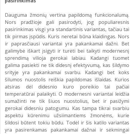
pasirinkimas
Dauguma žmonių vertina papildomą funkcionalumą.
Nors pradžioje gali pasirodyti, jog populiaresnis
pasirinkimas visgi yra standartinis variantas, tačiau tai
tik pirmas įspūdis. Kuris neretai būna klaidingas. Nors
ir paprasčiausi variantai yra pakankamai dažni. Bet
galimybė iškart įsigyti ir turėti bei taikyti modernesnį
sprendimą vilioja gerokai labiau. Kadangi tuomet
galima pasiekti ne tik didesnį efektyvumą, kas šildymo
srityje yra pakankamai svarbu. Kadangi bet koks
šilumos nuostolis reiškia papildomas išlaidas. Kurios
atsiras dėl didesnio kuro poreikio tai pačiai
temperatūrai palaikyti. O modernesni variantai leidžia
sumažinti ne tik šiuos nuostolius, bet ir pasižymi
gerokai didesniu patogumu. Kas tampa tikrai svarbiu
aspektu kūrenimu užsiimantiems žmonėms, kurie
šildosi būtent tokiu būdu. Todėl ir šis katilo variantas
yra pasirenkamas pakankamai dažnai ir sėkmingai