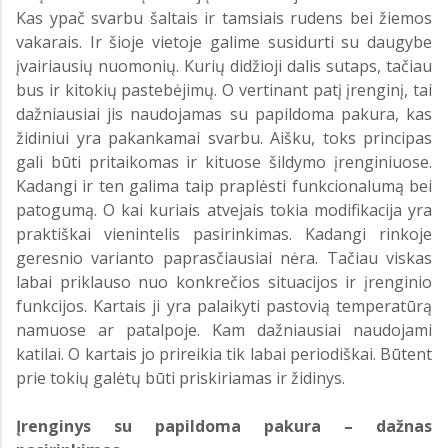
Kas ypač svarbu šaltais ir tamsiais rudens bei žiemos
vakarais. Ir šioje vietoje galime susidurti su daugybe
įvairiausių nuomonių. Kurių didžioji dalis sutaps, tačiau
bus ir kitokių pastebėjimų. O vertinant patį įrenginį, tai
dažniausiai jis naudojamas su papildoma pakura, kas
židiniui yra pakankamai svarbu. Aišku, toks principas
gali būti pritaikomas ir kituose šildymo įrenginiuose.
Kadangi ir ten galima taip praplėsti funkcionalumą bei
patogumą. O kai kuriais atvejais tokia modifikacija yra
praktiškai vienintelis pasirinkimas. Kadangi rinkoje
geresnio varianto paprasčiausiai nėra. Tačiau viskas
labai priklauso nuo konkrečios situacijos ir įrenginio
funkcijos. Kartais ji yra palaikyti pastovią temperatūrą
namuose ar patalpoje. Kam dažniausiai naudojami
katilai. O kartais jo prireikia tik labai periodiškai. Būtent
prie tokių galėtų būti priskiriamas ir židinys.
Įrenginys su papildoma pakura – dažnas