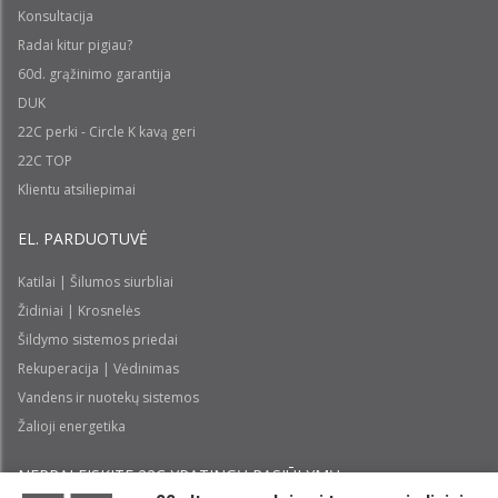
Konsultacija
Radai kitur pigiau?
60d. grąžinimo garantija
DUK
22C perki - Circle K kavą geri
22C TOP
Klientu atsiliepimai
EL. PARDUOTUVĖ
Katilai | Šilumos siurbliai
Židiniai | Krosnelės
Šildymo sistemos priedai
Rekuperacija | Vėdinimas
Vandens ir nuotekų sistemos
Žalioji energetika
NEPRALEISKITE 22С YPATINGŲ PASIŪLYMŲ: