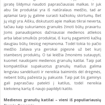
įpratę šildymui naudoti paprasčiausias malkas. Ir juk
abu šie produktai yra iš natūralaus medžio, tad ar
aplamai tarp jų galime surasti kažkokių skirtumų. Bet
jų visgi yra. Aišku, diskutuoti apie malkas tikrai neverta,
tačiau kaip sukuriamos granulės žinoti būtų pravartu.
Joms panaudojamos dažniausiai medienos atliekos
arba labai smulkūs produktai, iš kurių pagaminti kažką
daugiau būtų tiesiog neįmanoma. Todėl tokia to pačio
medžio žaliava yra gerokai pigesnė už bet kurį
stambesnį produktų. O tai leidžia žmonėms sutaupyti,
kuomet naudojami medienos granulių katilai. Taip pat
kompaktiškai supakuotus granulių maišus galima
lengviau sandėliuoti ir nereikia baimintis dėl drėgmės,
nebent būtų pažeista jų pakuotė. Taip pat šis gaminys
gali paprasčiau patekti į katilus, todėl nereikia
kiekvieną kartą iš naujo papildyti katilo.
Medienos granulių katilai – vieni iš populiariausių