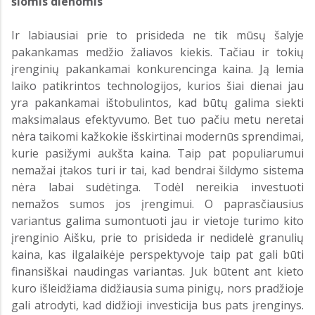
šiomis dienomis
Ir labiausiai prie to prisideda ne tik mūsų šalyje
pakankamas medžio žaliavos kiekis. Tačiau ir tokių
įrenginių pakankamai konkurencinga kaina. Ją lemia
laiko patikrintos technologijos, kurios šiai dienai jau
yra pakankamai ištobulintos, kad būtų galima siekti
maksimalaus efektyvumo. Bet tuo pačiu metu neretai
nėra taikomi kažkokie išskirtinai modernūs sprendimai,
kurie pasižymi aukšta kaina. Taip pat populiarumui
nemažai įtakos turi ir tai, kad bendrai šildymo sistema
nėra labai sudėtinga. Todėl nereikia investuoti
nemažos sumos jos įrengimui. O paprasčiausius
variantus galima sumontuoti jau ir vietoje turimo kito
įrenginio Aišku, prie to prisideda ir nedidelė granulių
kaina, kas ilgalaikėje perspektyvoje taip pat gali būti
finansiškai naudingas variantas. Juk būtent ant kieto
kuro išleidžiama didžiausia suma pinigų, nors pradžioje
gali atrodyti, kad didžioji investicija bus pats įrenginys.