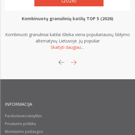
Kombinuotų granulinių katilų TOP 5 (2026)
Kombinuoti granuliniai katilai išlieka viena populiariausių šildymo
G
alternatyvų Lietuvoje. Jų populiar
Skaityti daugiau…
INFORMACIJA
Parduotuvės taisyklės
Privatumo politika
Montavimo paslaugos