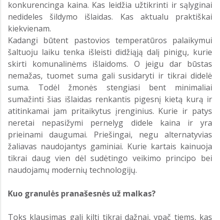
konkurencinga kaina. Kas leidžia užtikrinti ir sąlyginai
nedideles šildymo išlaidas. Kas aktualu praktiškai
kiekvienam.
Kadangi būtent pastovios temperatūros palaikymui
šaltuoju laiku tenka išleisti didžiąją dalį pinigų, kurie
skirti komunalinėms išlaidoms. O jeigu dar būstas
nemažas, tuomet suma gali susidaryti ir tikrai didelė
suma. Todėl žmonės stengiasi bent minimaliai
sumažinti šias išlaidas renkantis pigesnį kietą kurą ir
atitinkamai jam pritaikytus įrenginius. Kurie ir patys
neretai nepasižymi pernelyg didele kaina ir yra
prieinami daugumai. Priešingai, negu alternatyvias
žaliavas naudojantys gaminiai. Kurie kartais kainuoja
tikrai daug vien dėl sudėtingo veikimo principo bei
naudojamų modernių technologijų.
Kuo granulės pranašesnės už malkas?
Toks klausimas gali kilti tikrai dažnai, ypač tiems, kas