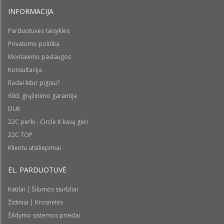
INFORMACIJA
Parduotuvės taisyklės
Privatumo politika
Montavimo paslaugos
Konsultacija
Radai kitur pigiau?
60d. grąžinimo garantija
DUK
22C perki - Circle K kavą geri
22C TOP
Klientu atsiliepimai
EL. PARDUOTUVĖ
Katilai | Šilumos siurbliai
Židiniai | Krosnelės
Šildymo sistemos priedai