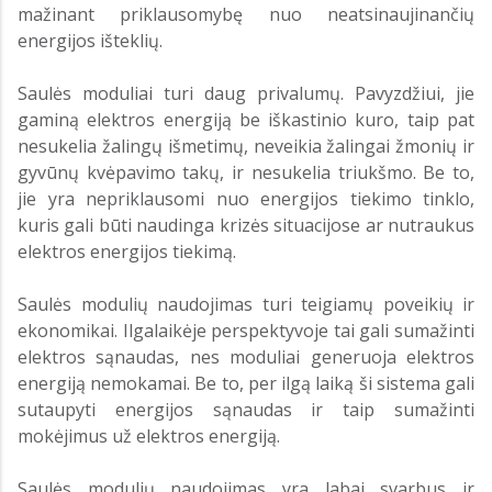
mažinant priklausomybę nuo neatsinaujinančių
energijos išteklių.
Saulės moduliai turi daug privalumų. Pavyzdžiui, jie
gaminą elektros energiją be iškastinio kuro, taip pat
nesukelia žalingų išmetimų, neveikia žalingai žmonių ir
gyvūnų kvėpavimo takų, ir nesukelia triukšmo. Be to,
jie yra nepriklausomi nuo energijos tiekimo tinklo,
kuris gali būti naudinga krizės situacijose ar nutraukus
elektros energijos tiekimą.
Saulės modulių naudojimas turi teigiamų poveikių ir
ekonomikai. Ilgalaikėje perspektyvoje tai gali sumažinti
elektros sąnaudas, nes moduliai generuoja elektros
energiją nemokamai. Be to, per ilgą laiką ši sistema gali
sutaupyti energijos sąnaudas ir taip sumažinti
mokėjimus už elektros energiją.
Saulės modulių naudojimas yra labai svarbus ir