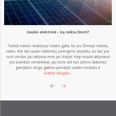
Saulės elektrinė - ką reikia žinoti?
Turbūt niekas neabejoja Saulės galia, be jos Žemėje nebūtų
nieko. Bet dėl saulės elektrinių įsirengimo skeptikų vis dar yra,
nors verslas jau aktyviai ėmė jas statyti. Kaip visada aktyviausi
yra stambūs verslininkai, jau kone ant kas antros didesnės
gamyklos stogo galima pamatyti saulės modulių e
Skaityti daugiau…