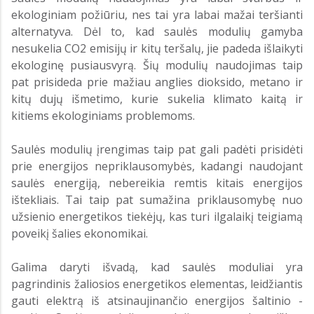
ekologiniam požiūriu, nes tai yra labai mažai teršianti
alternatyva. Dėl to, kad saulės modulių gamyba
nesukelia CO2 emisijų ir kitų teršalų, jie padeda išlaikyti
ekologinę pusiausvyrą. Šių modulių naudojimas taip
pat prisideda prie mažiau anglies dioksido, metano ir
kitų dujų išmetimo, kurie sukelia klimato kaitą ir
kitiems ekologiniams problemoms.
Saulės modulių įrengimas taip pat gali padėti prisidėti
prie energijos nepriklausomybės, kadangi naudojant
saulės energiją, nebereikia remtis kitais energijos
ištekliais. Tai taip pat sumažina priklausomybę nuo
užsienio energetikos tiekėjų, kas turi ilgalaikį teigiamą
poveikį šalies ekonomikai.
Galima daryti išvadą, kad saulės moduliai yra
pagrindinis žaliosios energetikos elementas, leidžiantis
gauti elektrą iš atsinaujinančio energijos šaltinio -