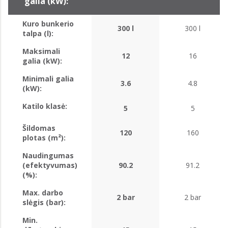
galia (kW):
Kuro bunkerio
300 l
300 l
talpa (l):
Maksimali
12
16
galia (kW):
Minimali galia
3.6
4.8
(kW):
Katilo klasė:
5
5
Šildomas
120
160
plotas (m²):
Naudingumas
(efektyvumas)
90.2
91.2
(%):
Max. darbo
2 bar
2 bar
slėgis (bar):
Min.