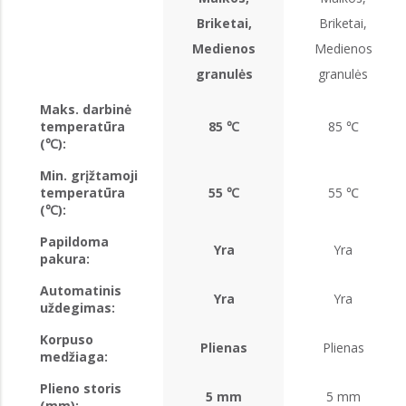
Briketai,
Briketai,
Medienos
Medienos
granulės
granulės
Maks. darbinė
temperatūra
85 ℃
85 ℃
(℃):
Min. grįžtamoji
temperatūra
55 ℃
55 ℃
(℃):
Papildoma
Yra
Yra
pakura:
Automatinis
Yra
Yra
uždegimas:
Korpuso
Plienas
Plienas
medžiaga:
Plieno storis
5 mm
5 mm
(mm):