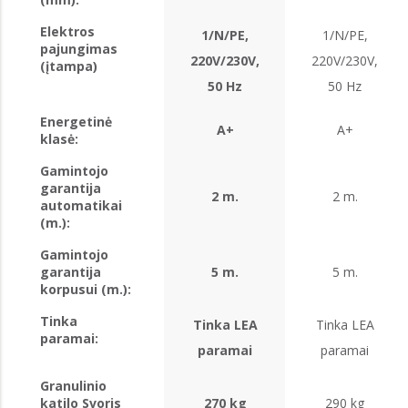
Elektros
1/N/PE,
1/N/PE,
pajungimas
220V/230V,
220V/230V,
(įtampa)
50 Hz
50 Hz
Energetinė
A+
A+
klasė:
Gamintojo
garantija
2 m.
2 m.
automatikai
(m.):
Gamintojo
garantija
5 m.
5 m.
korpusui (m.):
Tinka
Tinka LEA
Tinka LEA
paramai:
paramai
paramai
Granulinio
katilo Svoris
270 kg
290 kg