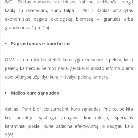
BIO“. Skirtas namams su didesne katiline, leidžiančia įrengti
katilą su rezervuaru, kurio talpa - 290 l. Katilas pritaikytas
ekonomiškai deginti ekologišką biomasę – granules arba
granulių ir avižų mišinį.
Paprastumas ir komfortas
OMS sistema leidžia stebėti kuro lygį rezervuare ir pelenų kiekį
pelenų kameroje. Šeimos nariai gerokai iš anksto informuojami
apie būtinybę užpildyti kurą ir išvalyti pelenų kamerą.
Mažos kuro sąnaudos
Katilas „Twin Bio“ leis sumažinti kuro sąnaudas. Prie to, be kita
ko, prisidėjo ypatinga įrenginio konstrukcija, specialūs
keraminiai įdėklai, kurie padidina efektyvumą iki daugiau kaip
90%.