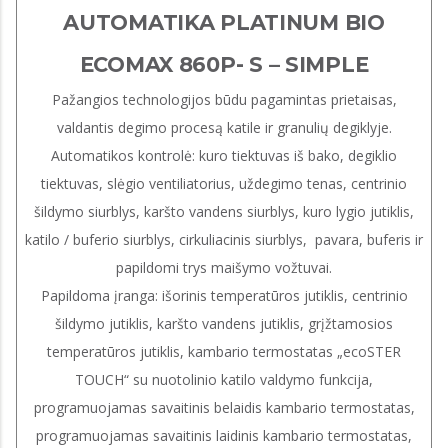
AUTOMATIKA PLATINUM BIO
ECOMAX 860P- S – SIMPLE
Pažangios technologijos būdu pagamintas prietaisas,
valdantis degimo procesą katile ir granulių degiklyje.
Automatikos kontrolė: kuro tiektuvas iš bako, degiklio
tiektuvas, slėgio ventiliatorius, uždegimo tenas, centrinio
šildymo siurblys, karšto vandens siurblys, kuro lygio jutiklis,
katilo / buferio siurblys, cirkuliacinis siurblys, pavara, buferis ir
papildomi trys maišymo vožtuvai.
Papildoma įranga: išorinis temperatūros jutiklis, centrinio
šildymo jutiklis, karšto vandens jutiklis, grįžtamosios
temperatūros jutiklis, kambario termostatas „ecoSTER
TOUCH“ su nuotolinio katilo valdymo funkcija,
programuojamas savaitinis belaidis kambario termostatas,
programuojamas savaitinis laidinis kambario termostatas,