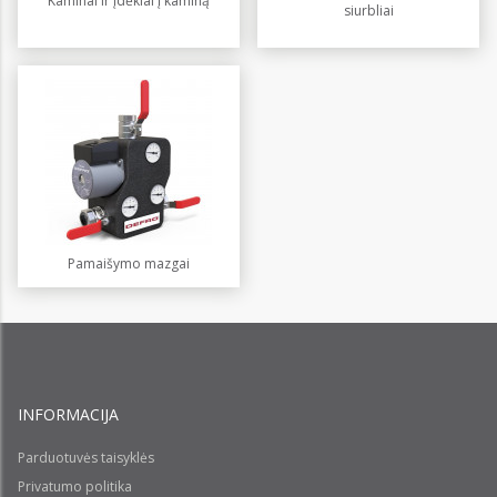
Kaminai ir įdėklai į kaminą
siurbliai
Pamaišymo mazgai
INFORMACIJA
Parduotuvės taisyklės
Privatumo politika