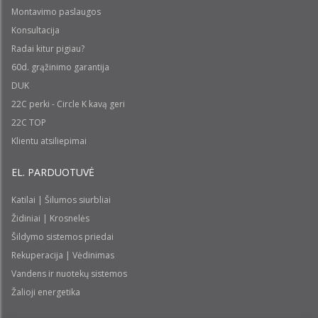
Montavimo paslaugos
Konsultacija
Radai kitur pigiau?
60d. grąžinimo garantija
DUK
22C perki - Circle K kavą geri
22C TOP
Klientu atsiliepimai
EL. PARDUOTUVĖ
Katilai | Šilumos siurbliai
Židiniai | Krosnelės
Šildymo sistemos priedai
Rekuperacija | Vėdinimas
Vandens ir nuotekų sistemos
Žalioji energetika