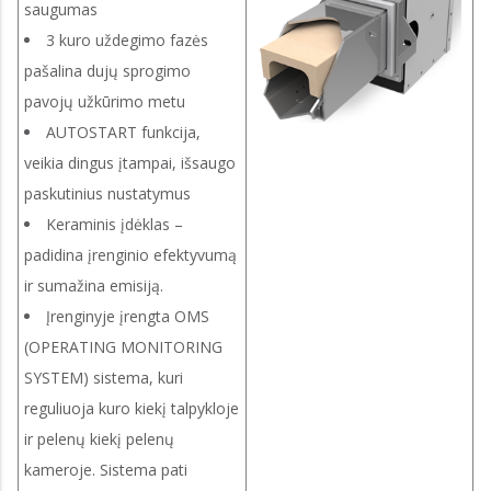
saugumas
3 kuro uždegimo fazės
pašalina dujų sprogimo
pavojų užkūrimo metu
AUTOSTART funkcija,
veikia dingus įtampai, išsaugo
paskutinius nustatymus
Keraminis įdėklas –
padidina įrenginio efektyvumą
ir sumažina emisiją.
Įrenginyje įrengta OMS
(OPERATING MONITORING
SYSTEM) sistema, kuri
reguliuoja kuro kiekį talpykloje
ir pelenų kiekį pelenų
kameroje. Sistema pati