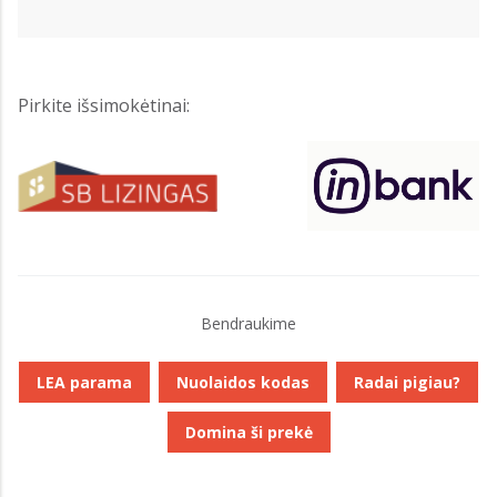
Pirkite išsimokėtinai:
Bendraukime
LEA parama
Nuolaidos kodas
Radai pigiau?
Domina ši prekė