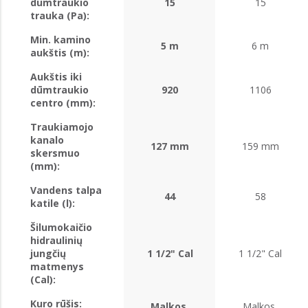
dūmtraukio
15
15
trauka (Pa):
Min. kamino
5 m
6 m
aukštis (m):
Aukštis iki
dūmtraukio
920
1106
centro (mm):
Traukiamojo
kanalo
127 mm
159 mm
skersmuo
(mm):
Vandens talpa
44
58
katile (l):
Šilumokaičio
hidraulinių
jungčių
1 1/2" Cal
1 1/2" Cal
matmenys
(Cal):
Kuro rūšis:
Malkos,
Malkos,