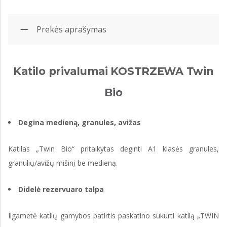
Prekės aprašymas
Katilo privalumai KOSTRZEWA Twin
Bio
Degina medieną, granules, avižas
Katilas „Twin Bio“ pritaikytas deginti A1 klasės granules,
granulių/avižų mišinį be medieną.
Didelė rezervuaro talpa
Ilgametė katilų gamybos patirtis paskatino sukurti katilą „TWIN