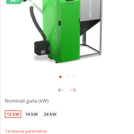
Nominali galia (kW):
12 kW
16 kW
24 kW
Techniniai parametrai