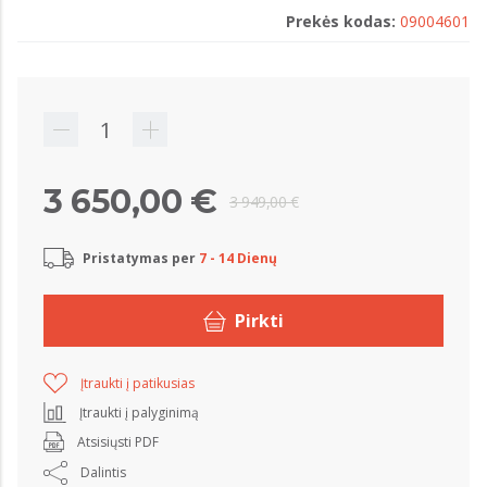
Prekės kodas:
09004601
3 650,00 €
3 949,00 €
Pristatymas per
7 - 14 Dienų
Pirkti
Įtraukti į patikusias
Įtraukti į palyginimą
Atsisiųsti PDF
Dalintis