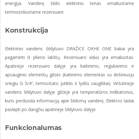
energija. Vandenį šildo elektrinis tenas emaliuotame
termoizoliuotame rezervuare.
Konstrukcija
Elektrinio vandens šildytuvo DRAŽICE OKHE ONE bakai yra
pagaminti iš plieno lakštų. Rezervuaro vidus yra emaliuotas.
Apatinėje rezervuaro dalyje yra kaitinimo, reguliavimo ir
apsauginio elementų gilzės (kaitinimo elementas su dešiniuoju
sriegiu G 5/4“, termostato jutiklis ir lydūs saugikliai). Viršutinėje
vandens šildytuvo dalyje gilzėje yra temperatūros indikatorius,
kuris perduoda informaciją apie šildomą vandenį. Elektros laidai
paslėpti po dangčiu apatinėje šildytuvo dalyje.
Funkcionalumas