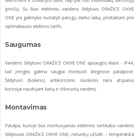
skersmens ir izoliacijos bute, taip pat nuo individualių vartotojų
įpročių. Su šiuo elektriniu vandens šildytuvu DRAŽICE OKHE
ONE yra galimybė nustatyti patogų darbo laiką, prisitaikant prie
optimaliausio elektros tarifo.
Saugumas
Vandens šildytuvo DRAŽICE OKHE ONE apsaugos klasė - IP44,
tad įrenginį galima saugiai montuoti drėgnose patalpose.
Šildytuvo (boilerio) antikorozinis sluoksnis nėra atsparus
korozijai naudojant kietą ir chloruotą vandenį.
Montavimas
Patalpa, kurioje bus montuojamas elektrinis vertikalus vandens
šildytuvas DRAŽICE OKHE ONE, neturėtų užšalti – temperatūra