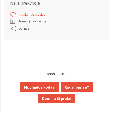
Nėra prekyboje
Įtraukti į patikusias
Įtraukti į palyginimą
Dalintis
Bendraukime
Nuolaidos kodas
Radai pigiau?
Domina ši prekė