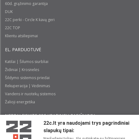
60d. grąžinimo garantija
DUK
22C perki - Circle K kavą geri
22C TOP
Klientu atsiliepimai
EL. PARDUOTUVĖ
Katilai | Šilumos siurbliai
Židiniai | Krosnelės
Šildymo sistemos priedai
Rekuperacija | Vėdinimas
Vandens ir nuotekų sistemos
Žalioji energetika
NEPRALEISKITE 22С YPATINGŲ PASIŪLYMŲ:
22c.lt yra naudojami trys pagrindiniai
slapukų tipai:
Prenumeruoti
Naršydami toliau Jūs sutinkate su būtinaisiais