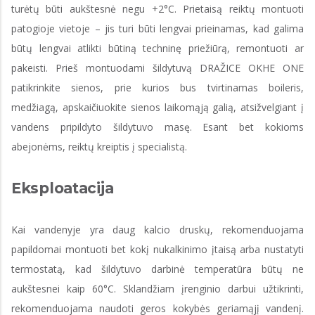
turėtų būti aukštesnė negu +2°C. Prietaisą reiktų montuoti
patogioje vietoje – jis turi būti lengvai prieinamas, kad galima
būtų lengvai atlikti būtiną techninę priežiūrą, remontuoti ar
pakeisti. Prieš montuodami šildytuvą DRAŽICE OKHE ONE
patikrinkite sienos, prie kurios bus tvirtinamas boileris,
medžiagą, apskaičiuokite sienos laikomąją galią, atsižvelgiant į
vandens pripildyto šildytuvo masę. Esant bet kokioms
abejonėms, reiktų kreiptis į specialistą.
Eksploatacija
Kai vandenyje yra daug kalcio druskų, rekomenduojama
papildomai montuoti bet kokį nukalkinimo įtaisą arba nustatyti
termostatą, kad šildytuvo darbinė temperatūra būtų ne
aukštesnei kaip 60°C. Sklandžiam įrenginio darbui užtikrinti,
rekomenduojama naudoti geros kokybės geriamąjį vandenį.