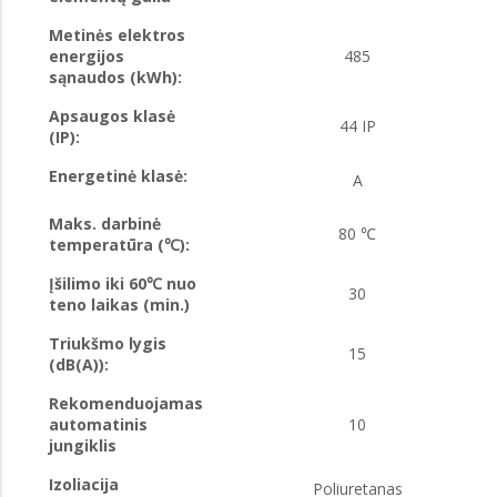
Metinės elektros
energijos
485
sąnaudos (kWh):
Apsaugos klasė
44 IP
(IP):
Energetinė klasė:
A
Maks. darbinė
80 ℃
temperatūra (℃):
Įšilimo iki 60℃ nuo
30
teno laikas (min.)
Triukšmo lygis
15
(dB(A)):
Rekomenduojamas
automatinis
10
jungiklis
Izoliacija
Poliuretanas