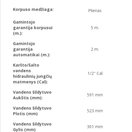
Korpuso medžiaga:
Plienas
Gamintojo
garantija korpusui
5 m.
(m.):
Gamintojo
garantija
2 m.
automatikai (m.):
Karšto/šalto
vandens
1/2" Cal
hidraulinių jungčių
matmenys (Cal):
Vandens šildytuvo
591 mm
Aukštis (mm):
Vandens šildytuvo
523 mm
Plotis (mm)
Vandens šildytuvo
301 mm
Gylis (mm)