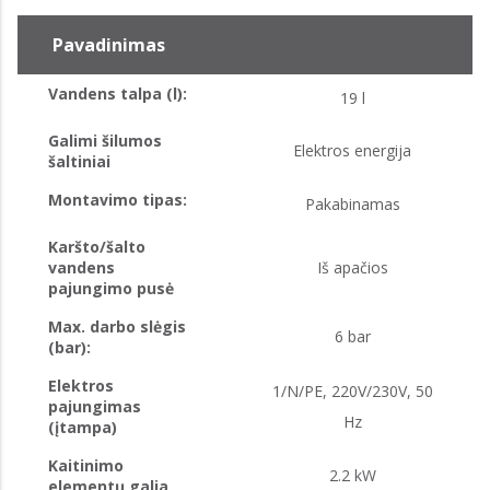
Pavadinimas
Vandens talpa (l):
19 l
Galimi šilumos
Elektros energija
šaltiniai
Montavimo tipas:
Pakabinamas
Karšto/šalto
vandens
Iš apačios
pajungimo pusė
Max. darbo slėgis
6 bar
(bar):
Elektros
1/N/PE, 220V/230V, 50
pajungimas
Hz
(įtampa)
Kaitinimo
2.2 kW
elementų galia