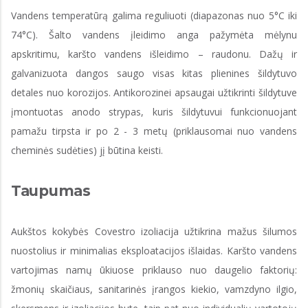
Vandens temperatūrą galima reguliuoti (diapazonas nuo 5°C iki
74°C). Šalto vandens įleidimo anga pažymėta mėlynu
apskritimu, karšto vandens išleidimo – raudonu. Dažų ir
galvanizuota dangos saugo visas kitas plienines šildytuvo
detales nuo korozijos. Antikorozinei apsaugai užtikrinti šildytuve
įmontuotas anodo strypas, kuris šildytuvui funkcionuojant
pamažu tirpsta ir po 2 - 3 metų (priklausomai nuo vandens
cheminės sudėties) jį būtina keisti.
Taupumas
Aukštos kokybės Covestro izoliacija užtikrina mažus šilumos
nuostolius ir minimalias eksploatacijos išlaidas. Karšto vandens
vartojimas namų ūkiuose priklauso nuo daugelio faktorių:
žmonių skaičiaus, sanitarinės įrangos kiekio, vamzdyno ilgio,