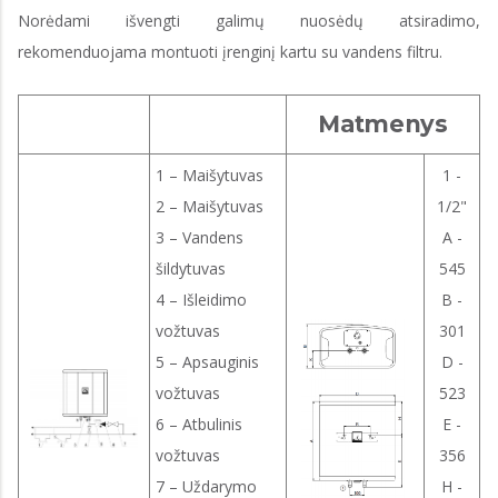
Norėdami išvengti galimų nuosėdų atsiradimo,
rekomenduojama montuoti įrenginį kartu su vandens filtru.
Matmenys
1 – Maišytuvas
1 -
2 – Maišytuvas
1/2"
3 – Vandens
A -
šildytuvas
545
4 – Išleidimo
B -
vožtuvas
301
5 – Apsauginis
D -
vožtuvas
523
6 – Atbulinis
E -
vožtuvas
356
7 – Uždarymo
H -