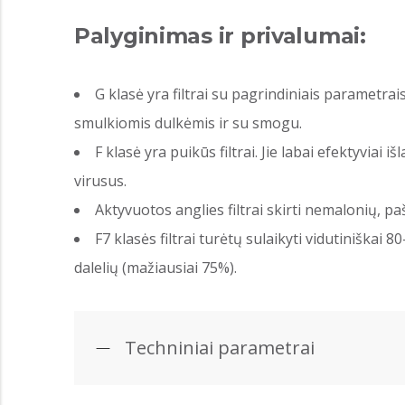
Palyginimas ir privalumai:
G klasė yra filtrai su pagrindiniais parametrai
smulkiomis dulkėmis ir su smogu.
F klasė yra puikūs filtrai. Jie labai efektyviai 
virusus.
Aktyvuotos anglies filtrai skirti nemalonių, paš
F7 klasės filtrai turėtų sulaikyti vidutiniškai
dalelių (mažiausiai 75%).
Techniniai parametrai