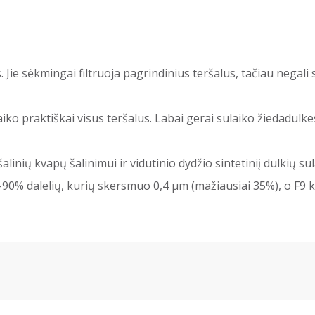
s. Jie sėkmingai filtruoja pagrindinius teršalus, tačiau negal
išlaiko praktiškai visus teršalus. Labai gerai sulaiko žiedadulk
alinių kvapų šalinimui ir vidutinio dydžio sintetiniį dulkių su
 80-90% dalelių, kurių skersmuo 0,4 μm (mažiausiai 35%), o F9 k