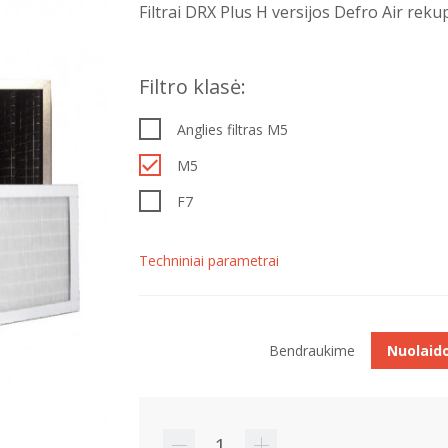
Filtrai DRX Plus H versijos Defro Air rek
Filtro klasė:
Anglies filtras M5
M5
F7
Techniniai parametrai
Bendraukime
Nuolaid