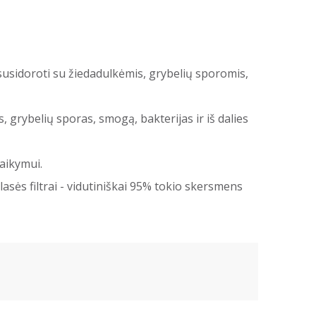
i susidoroti su žiedadulkėmis, grybelių sporomis,
es, grybelių sporas, smogą, bakterijas ir iš dalies
laikymui.
lasės filtrai - vidutiniškai 95% tokio skersmens