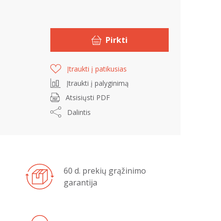
Pirkti
Įtraukti į patikusias
Įtraukti į palyginimą
Atsisiųsti PDF
Dalintis
60 d. prekių grąžinimo
garantija