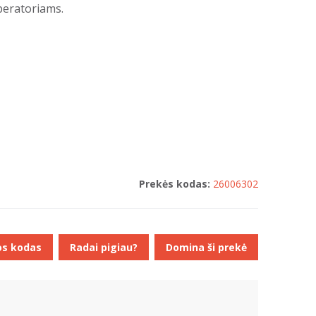
uperatoriams.
Prekės kodas:
26006302
os kodas
Radai pigiau?
Domina ši prekė