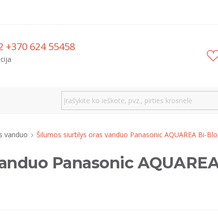
2 +370 624 55458
cija
s vanduo
Šilumos siurblys oras vanduo Panasonic AQUAREA Bi-Bl
 vanduo Panasonic AQUAREA