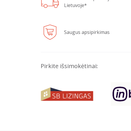
Lietuvoje*
Saugus apsipirkimas
Pirkite išsimokėtinai: