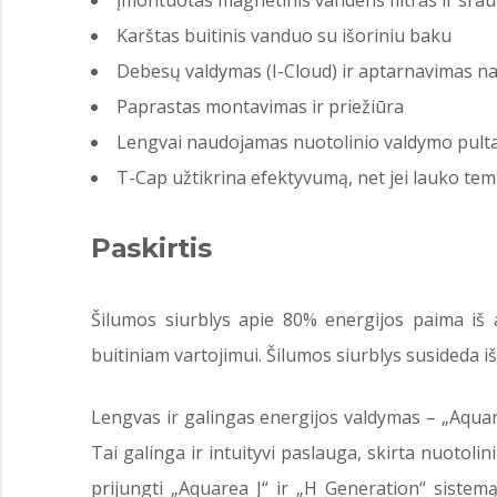
Įmontuotas magnetinis vandens filtras ir sra
Karštas buitinis vanduo su išoriniu baku
Debesų valdymas (I-Cloud) ir aptarnavimas 
Paprastas montavimas ir priežiūra
Lengvai naudojamas nuotolinio valdymo pult
T-Cap užtikrina efektyvumą, net jei lauko tem
Paskirtis
Šilumos siurblys apie 80% energijos paima iš 
buitiniam vartojimui. Šilumos siurblys susideda iš
Lengvas ir galingas energijos valdymas – „Aquare
Tai galinga ir intuityvi paslauga, skirta nuotoli
prijungti „Aquarea J“ ir „H Generation“ sistemą