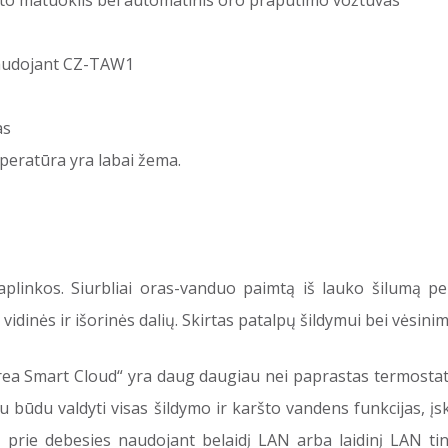
uto matuoklis bei automatinis oro prapūtimo vožtuvas
naudojant CZ-TAW1
as
peratūra yra labai žema.
aplinkos. Siurbliai oras-vanduo paimtą iš lauko šilumą pe
 vidinės ir išorinės dalių. Skirtas patalpų šildymui bei vėsi
a Smart Cloud“ yra daug daugiau nei paprastas termostatas,
niu būdu valdyti visas šildymo ir karšto vandens funkcijas, į
 prie debesies naudojant belaidį LAN arba laidinį LAN tink