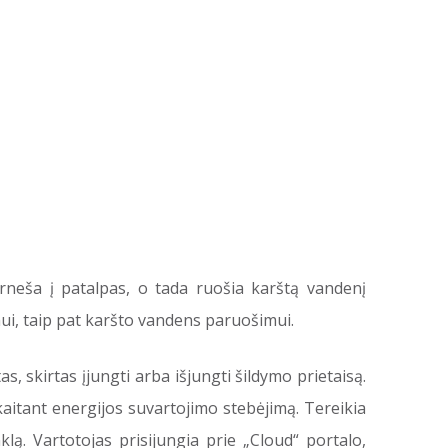
rneša į patalpas, o tada ruošia karštą vandenį
nimui, taip pat karšto vandens paruošimui.
 skirtas įjungti arba išjungti šildymo prietaisą.
skaitant energijos suvartojimo stebėjimą. Tereikia
lą. Vartotojas prisijungia prie „Cloud“ portalo,