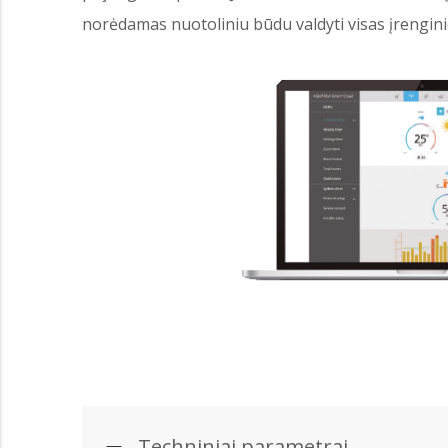
norėdamas nuotoliniu būdu valdyti visas įrenginio 
Techniniai parametrai