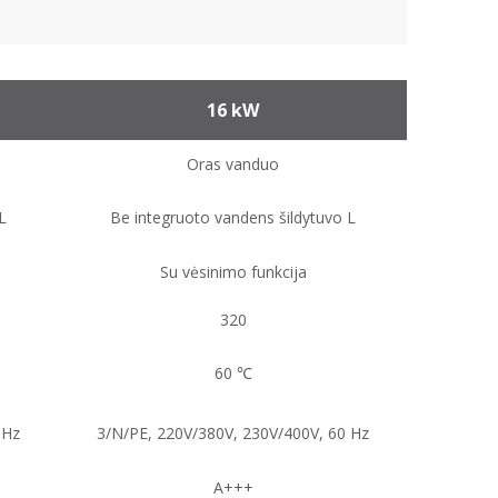
16 kW
Oras vanduo
L
Be integruoto vandens šildytuvo L
Su vėsinimo funkcija
320
60 ℃
 Hz
3/N/PE, 220V/380V, 230V/400V, 60 Hz
A+++