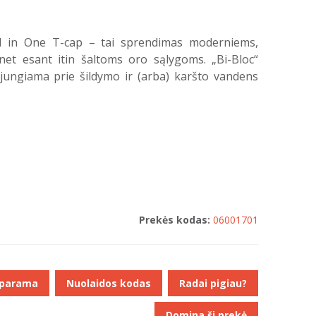
ll in One T-cap – tai sprendimas moderniems,
net esant itin šaltoms oro sąlygoms. „Bi-Bloc“
, jungiama prie šildymo ir (arba) karšto vandens
Prekės kodas:
06001701
 parama
Nuolaidos kodas
Radai pigiau?
Domina ši prekė