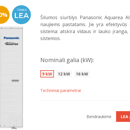
30%
Šilumos siurblys Panasonic Aquarea A
naujiems pastatams. Jie yra efektyvūs 
sistema: atskira vidaus ir lauko įranga
sistemos.
Nominali galia (kW):
9 kW
12 kW
16 kW
Techniniai parametrai
Bendraukime
LEA