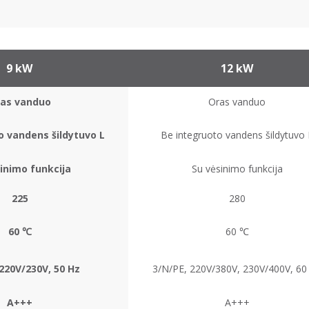
9 kW
12 kW
as vanduo
Oras vanduo
o vandens šildytuvo L
Be integruoto vandens šildytuvo 
inimo funkcija
Su vėsinimo funkcija
225
280
60 ℃
60 ℃
220V/230V, 50 Hz
3/N/PE, 220V/380V, 230V/400V, 60
A+++
A+++