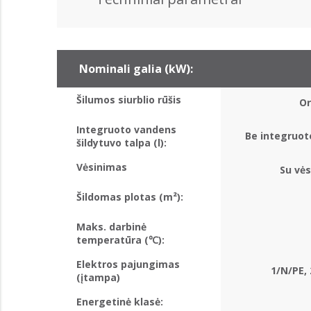
Nominali galia (kW):
Šilumos siurblio rūšis
Or
Integruoto vandens
Be integruot
šildytuvo talpa (l):
Vėsinimas
Su vės
Šildomas plotas (m²):
Maks. darbinė
temperatūra (℃):
Elektros pajungimas
1/N/PE, 
(įtampa)
Energetinė klasė: