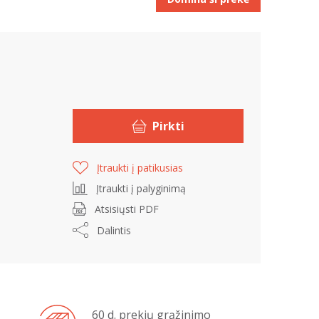
Pirkti
Įtraukti į patikusias
Įtraukti į palyginimą
Atsisiųsti PDF
Dalintis
60 d. prekių grąžinimo